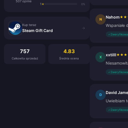
507 opinie
1
★
0%
Nahom
★
★
Kup teraz
N
Kup teraz
Wspaniałe d
→
Steam Gift Card
✓
Zweryfikowa
Opinie klientów
757
4.83
xxtilll
★
★
★
X
Całkowita sprzedaż
Średnia ocena
Niesamowita
✓
Zweryfikowa
David Jam
D
Uwielbiam to
✓
Zweryfikowa