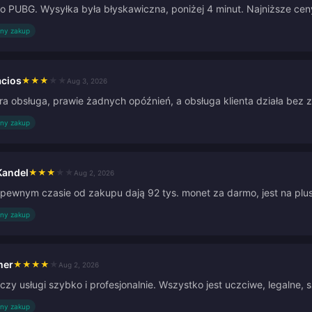
o PUBG. Wysyłka była błyskawiczna, poniżej 4 minut. Najniższe cen
ny zakup
acios
★
★
★
★
★
Aug 3, 2026
a obsługa, prawie żadnych opóźnień, a obsługa klienta działa bez z
ny zakup
andel
★
★
★
★
★
Aug 2, 2026
 pewnym czasie od zakupu dają 92 tys. monet za darmo, jest na plus
ny zakup
mer
★
★
★
★
★
Aug 2, 2026
czy usługi szybko i profesjonalnie. Wszystko jest uczciwe, legalne, s
ny zakup