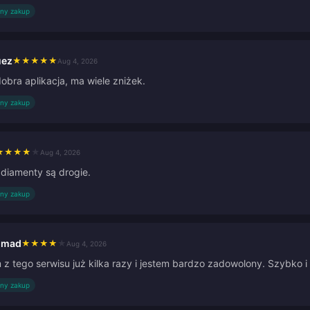
ny zakup
uez
★
★
★
★
★
Aug 4, 2026
obra aplikacja, ma wiele zniżek.
ny zakup
★
★
★
★
★
Aug 4, 2026
 diamenty są drogie.
ny zakup
hmad
★
★
★
★
★
Aug 4, 2026
 z tego serwisu już kilka razy i jestem bardzo zadowolony. Szybko 
ny zakup