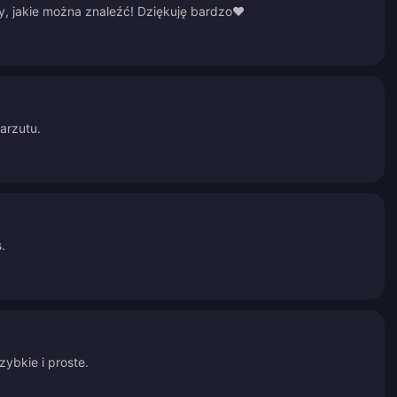
y, jakie można znaleźć! Dziękuję bardzo❤️
arzutu.
.
zybkie i proste.