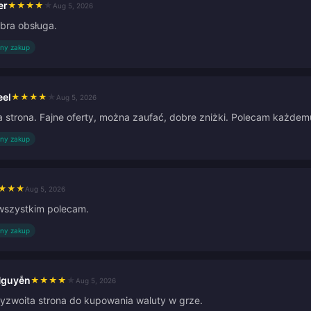
er
★
★
★
★
★
Aug 5, 2026
bra obsługa.
ny zakup
eel
★
★
★
★
★
Aug 5, 2026
strona. Fajne oferty, można zaufać, dobre zniżki. Polecam każdem
ny zakup
★
★
★
Aug 5, 2026
 wszystkim polecam.
ny zakup
Nguyễn
★
★
★
★
★
Aug 5, 2026
yzwoita strona do kupowania waluty w grze.