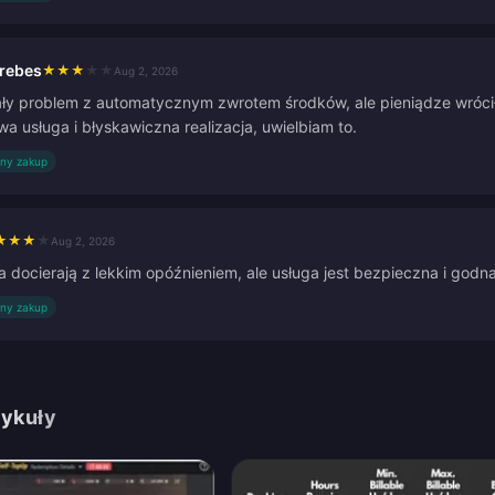
brebes
★
★
★
★
★
Aug 2, 2026
ły problem z automatycznym zwrotem środków, ale pieniądze wrócił
a usługa i błyskawiczna realizacja, uwielbiam to.
ny zakup
★
★
★
★
Aug 2, 2026
 docierają z lekkim opóźnieniem, ale usługa jest bezpieczna i godn
ny zakup
tykuły