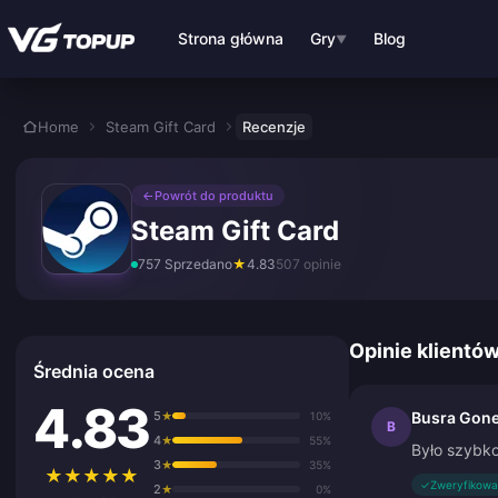
Przejdź do głównej treści
Strona główna
Gry
Blog
▼
Home
Steam Gift Card
Recenzje
←
Powrót do produktu
Steam Gift Card
757 Sprzedano
★
4.83
507 opinie
Opinie klientó
Średnia ocena
4.83
5
Busra Gon
★
10%
B
4
★
55%
Było szybko,
3
★
35%
★
★
★
★
★
✓
Zweryfikowa
2
★
0%