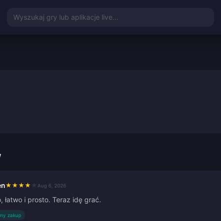
Wyszukaj gry lub aplikacje live...
w
en
★
★
★
★
★
Aug 6, 2026
 łatwo i prosto. Teraz idę grać.
ny zakup