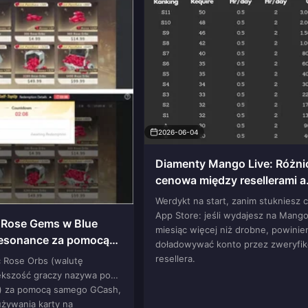
2026-06-04
Diamenty Mango Live: Różni
cenowa między resellerami a
oficjalnym sklepem (Malezja,
Werdykt na start, zanim stukniesz 
2026)
App Store: jeśli wydajesz na Mango
 Rose Gems w Blue
miesiąc więcej niż drobne, powinie
Resonance za pomocą
doładowywać konto przez zweryfi
ty)
resellera.
ć Rose Orbs (walutę
ększość graczy nazywa po
) za pomocą samego GCash,
używania karty na