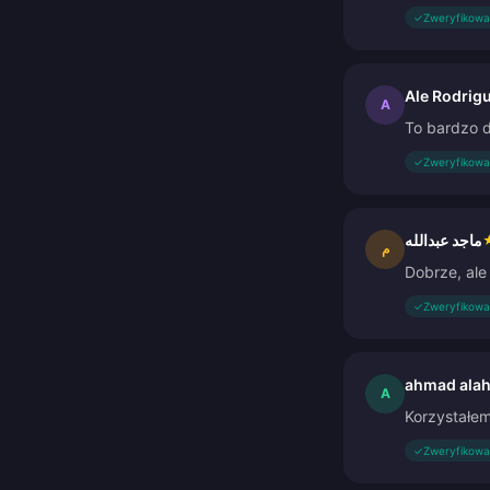
✓
Zweryfikowa
Ale Rodrig
A
To bardzo d
✓
Zweryfikowa
ماجد عبدالله
م
Dobrze, ale
✓
Zweryfikowa
ahmad ala
A
Korzystałem
✓
Zweryfikowa