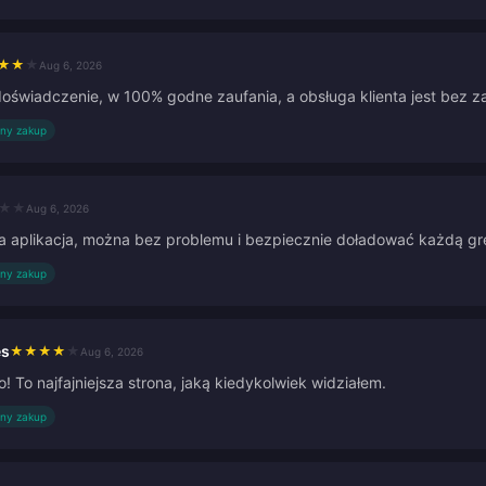
★
★
★
Aug 6, 2026
oświadczenie, w 100% godne zaufania, a obsługa klienta jest bez z
ny zakup
★
★
Aug 6, 2026
 aplikacja, można bez problemu i bezpiecznie doładować każdą gr
ny zakup
es
★
★
★
★
★
Aug 6, 2026
! To najfajniejsza strona, jaką kiedykolwiek widziałem.
ny zakup