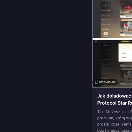
2026-06-06
Jak doładować
Protocol Star 
GCash (bez kar
Tak. Możesz zasili
premium, którą wi
prostu Rose Gems
bez konieczności 