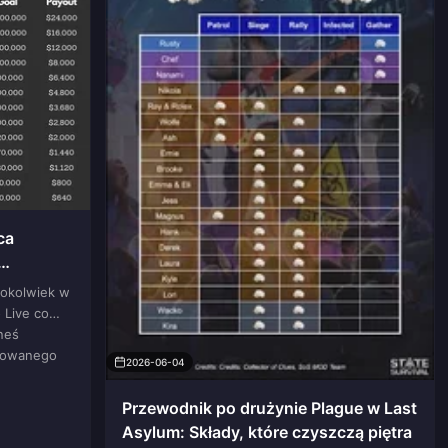
ca
 czerwiec
cokolwiek w
 Live co
neś
kowanego
2026-06-04
Przewodnik po drużynie Plague w Last
Asylum: Składy, które czyszczą piętra