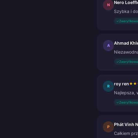
Nero Loeffl
N
Szybka i do
✓
Zweryfikowa
Ahmad Khl
A
Niezawodna 
✓
Zweryfikowa
roy ren
★
★
R
Najlepsza,
✓
Zweryfikowa
Phát Vinh 
P
Całkiem prz