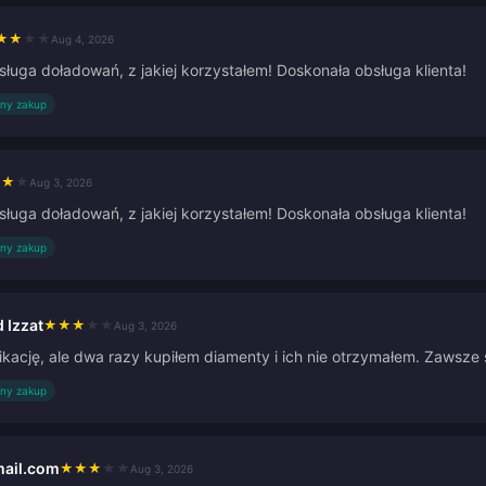
★
★
★
★
Aug 4, 2026
sługa doładowań, z jakiej korzystałem! Doskonała obsługa klienta!
ny zakup
★
★
★
Aug 3, 2026
sługa doładowań, z jakiej korzystałem! Doskonała obsługa klienta!
ny zakup
Izzat
★
★
★
★
★
Aug 3, 2026
likację, ale dwa razy kupiłem diamenty i ich nie otrzymałem. Zawsze s
ny zakup
mail.com
★
★
★
★
★
Aug 3, 2026