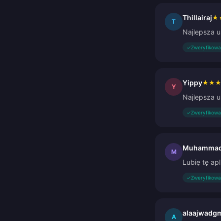
Thillairaj
★
T
Najlepsza u
✓
Zweryfikowa
Yippy
★
★
Y
Najlepsza u
✓
Zweryfikowa
Muhammad 
M
Lubię tę ap
✓
Zweryfikowa
alaajwadg
A