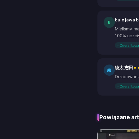
bule jawa 
B
Mieliśmy ma
100% uczciw
✓
Zweryfikowa
綾太 志田
★
綾
Doładowania
✓
Zweryfikowa
Powiązane ar