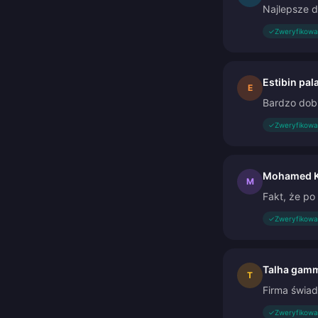
Najlepsze d
✓
Zweryfikowa
Estibin pal
E
Bardzo dobr
✓
Zweryfikowa
Mohamed K
M
Fakt, że po
✓
Zweryfikowa
Talha gam
T
Firma świad
✓
Zweryfikowa