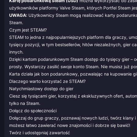
Kartę podarunkową Steam (USD)
można wykorzystać do zasile
użytkowników platformy Valve Steam, których Portfel Steam je
UWAGA:
Użytkownicy Steam mogą realizować karty podarunkow
Steam.
Czym jest STEAM?
STEAM to jedna z najpopularniejszych platform dla graczy, um
tysięcy pozycji, w tym bestsellerów, hitów niezależnych, gier 
innych.
Dzięki kartom podarunkowym Steam dostęp do tysięcy gier – od 
prosty. Wystarczy zasilić swoje konto Steam. Nie musisz już p
Karta działa jak bon podarunkowy, pozwalając na kupowanie gie
Dlaczego warto korzystać ze STEAM?
Natychmiastowy dostęp do gier
Ciesz się tysiącami gier, korzystaj z ekskluzywnych ofert, aut
tylko na Steam.
Dołącz do społeczności
Dołączaj do grup graczy, poznawaj nowych ludzi, twórz klany i
możesz łatwo zawierać nowe znajomości i dobrze się bawić!
Twórz i udostępniaj zawartość