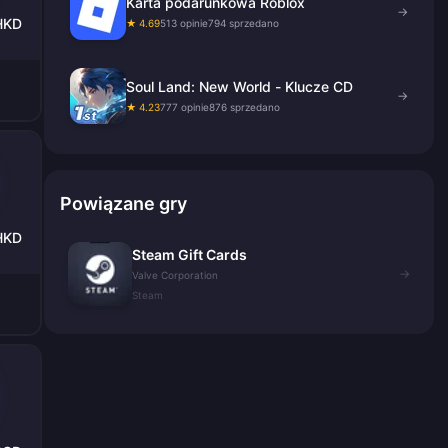
Karta podarunkowa Roblox
→
 HKD
★ 4.69
513 opinie
794 sprzedano
Soul Land: New World - Klucze CD
→
★ 4.23
777 opinie
876 sprzedano
Powiązane gry
 HKD
Steam Gift Cards
→
Valve Corporation
Steam