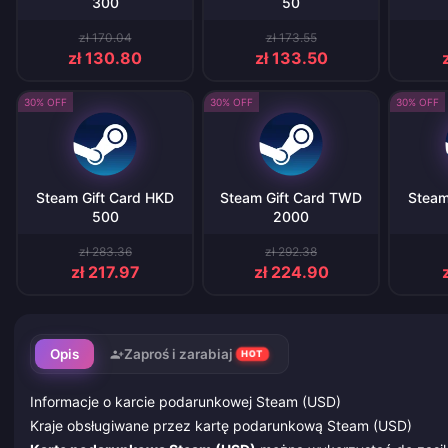
300
50
zł 170.04
zł 173.55
zł 130.80
zł 133.50
30% OFF
30% OFF
30% OFF
Steam Gift Card HKD
Steam Gift Card TWD
Steam
500
2000
zł 283.36
zł 292.38
zł 217.97
zł 224.90
Opis
Zaproś i zarabiaj
HOT
Informacje o karcie podarunkowej Steam (USD)
Kraje obsługiwane przez kartę podarunkową Steam (USD)