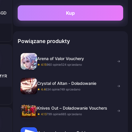
Kup
 SGD
Powiązane produkty
Arena of Valor Vouchery
→
★ 4.15
960 opinie
524 sprzedano
 MYR
Crystal of Altan - Doładowanie
→
★ 4.4
634 opinie
749 sprzedano
Knives Out – Doładowanie Vouchers
→
★ 4.13
799 opinie
665 sprzedano