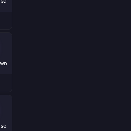
 SGD
 TWD
 SGD