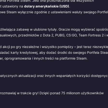
nia Portfela Steam. Jest ona przeznaczona dla wszystkich
st ustawiony na
dolary amerykańskie (USD)
.
e Steam wyłącznie zgodnie z ustawieniami waluty swojego Portfel
ożliwiająca zabawę w ulubione tytuły. Gracze mogą wybierać spośró
casualowych, przedmiotów z Dota 2, PUBG, CS:GO, Team Fortress 2 i w
akcji po gry niezależne i wszystko pomiędzy – jest teraz niezwykl
osiadać karty kredytowej, aby dodać środki do swojego Portfela Ste
r, oprogramowania i innych treści na platformie Steam.
omatycznych aktualizacji oraz innych wspaniałych korzyści dostępny
 rozmawiaj w trakcie gry! Dzięki ponad 75 milionom użytkowników