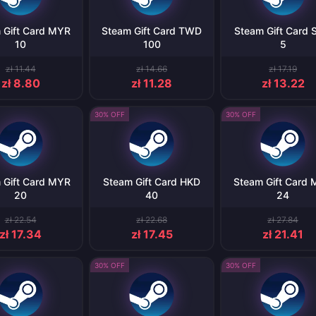
 Gift Card MYR
Steam Gift Card TWD
Steam Gift Card
10
100
5
zł 11.44
zł 14.66
zł 17.19
zł 8.80
zł 11.28
zł 13.22
30% OFF
30% OFF
 Gift Card MYR
Steam Gift Card HKD
Steam Gift Card
20
40
24
zł 22.54
zł 22.68
zł 27.84
zł 17.34
zł 17.45
zł 21.41
30% OFF
30% OFF