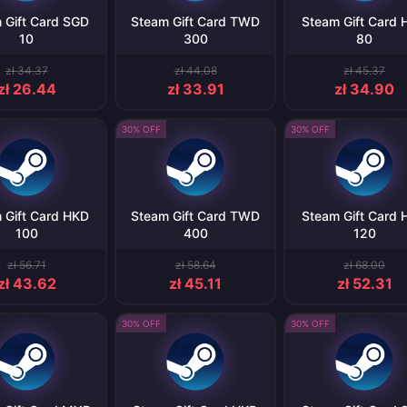
 Gift Card SGD
Steam Gift Card TWD
Steam Gift Card
10
300
80
zł 34.37
zł 44.08
zł 45.37
zł 26.44
zł 33.91
zł 34.90
30% OFF
30% OFF
 Gift Card HKD
Steam Gift Card TWD
Steam Gift Card
100
400
120
zł 56.71
zł 58.64
zł 68.00
zł 43.62
zł 45.11
zł 52.31
30% OFF
30% OFF