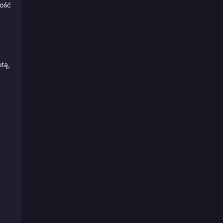
ność
tą,