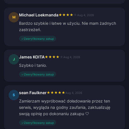
Michael Loekmanda
★
★
★
★
★
Aug 4, 2026
M
Bardzo szybkie i łatwe w użyciu. Nie mam żadnych
zastrzeżeń.
✓
Zweryfikowany zakup
James KOITA
★
★
★
★
★
Aug 4, 2026
J
Szybko i tanio.
✓
Zweryfikowany zakup
sean Faulkner
★
★
★
★
★
Aug 4, 2026
S
Zamierzam wypróbować doładowanie przez ten
serwis, wygląda na godny zaufania, zaktualizuję
swoją opinię po dokonaniu zakupu 🤍
✓
Zweryfikowany zakup