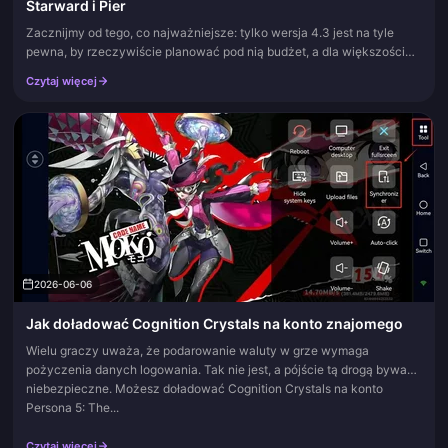
Starward i Pier
Zacznijmy od tego, co najważniejsze: tylko wersja 4.3 jest na tyle
pewna, by rzeczywiście planować pod nią budżet, a dla większości
kont Mortenax to postać do pominięcia lub przeczekania, a nie pow...
Czytaj więcej
2026-06-06
Jak doładować Cognition Crystals na konto znajomego
Wielu graczy uważa, że podarowanie waluty w grze wymaga
pożyczenia danych logowania. Tak nie jest, a pójście tą drogą bywa
niebezpieczne. Możesz doładować Cognition Crystals na konto
Persona 5: The...
Czytaj więcej