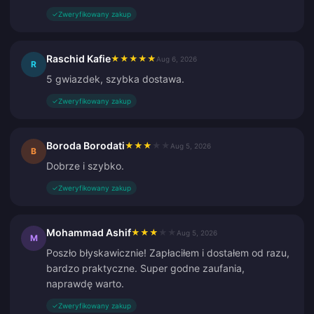
✓
Zweryfikowany zakup
Raschid Kafie
★
★
★
★
★
Aug 6, 2026
R
5 gwiazdek, szybka dostawa.
✓
Zweryfikowany zakup
Boroda Borodati
★
★
★
★
★
Aug 5, 2026
B
Dobrze i szybko.
✓
Zweryfikowany zakup
Mohammad Ashif
★
★
★
★
★
Aug 5, 2026
M
Poszło błyskawicznie! Zapłaciłem i dostałem od razu,
bardzo praktyczne. Super godne zaufania,
naprawdę warto.
✓
Zweryfikowany zakup