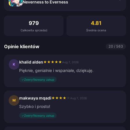
Neverness to Everness
Opinie klientów
979
4.81
Całkowita sprzedaż
Średnia ocena
Opinie klientów
20 / 563
khalid alden
★
★
★
★
★
Aug 7, 2026
K
Pięknie, genialnie i wspaniale, dziękuję.
✓
Zweryfikowany zakup
makwaya mqadi
★
★
★
★
★
Aug 7, 2026
M
Szybko i prosto!
✓
Zweryfikowany zakup