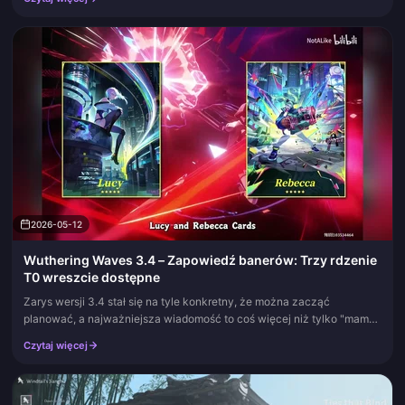
2026-05-12
Wuthering Waves 3.4 – Zapowiedź banerów: Trzy rdzenie
T0 wreszcie dostępne
Zarys wersji 3.4 stał się na tyle konkretny, że można zacząć
planować, a najważniejsza wiadomość to coś więcej niż tylko "mamy
współpracę z anime". Faza 1 dodaje darmową 5-gwiazdkową postać
Czytaj więcej
na kont...