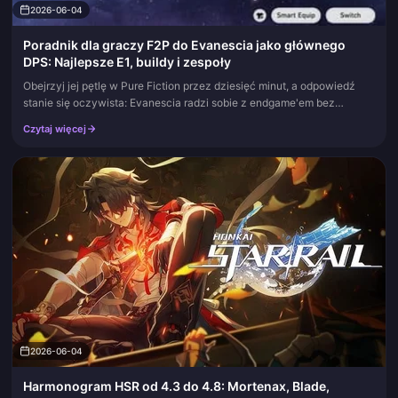
2026-06-04
Poradnik dla graczy F2P do Evanescia jako głównego
DPS: Najlepsze E1, buildy i zespoły
Obejrzyj jej pętlę w Pure Fiction przez dziesięć minut, a odpowiedź
stanie się oczywista: Evanescia radzi sobie z endgame'em bez
problemu na poziomie E0 z 4-gwiazdkowym stożkiem światła. Jeśli
Czytaj więcej
więc...
2026-06-04
Harmonogram HSR od 4.3 do 4.8: Mortenax, Blade,