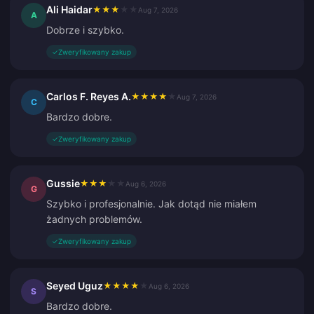
Ali Haidar
★
★
★
★
★
Aug 7, 2026
A
Dobrze i szybko.
✓
Zweryfikowany zakup
Carlos F. Reyes A.
★
★
★
★
★
Aug 7, 2026
C
Bardzo dobre.
✓
Zweryfikowany zakup
Gussie
★
★
★
★
★
Aug 6, 2026
G
Szybko i profesjonalnie. Jak dotąd nie miałem
żadnych problemów.
✓
Zweryfikowany zakup
Seyed Uguz
★
★
★
★
★
Aug 6, 2026
S
Bardzo dobre.