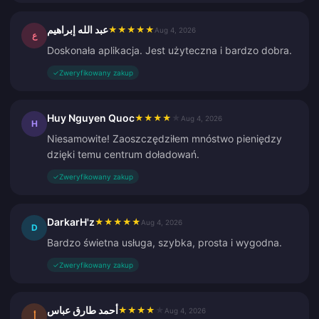
عبد الله إبراهيم
★
★
★
★
★
Aug 4, 2026
ع
Doskonała aplikacja. Jest użyteczna i bardzo dobra.
✓
Zweryfikowany zakup
Huy Nguyen Quoc
★
★
★
★
★
Aug 4, 2026
H
Niesamowite! Zaoszczędziłem mnóstwo pieniędzy
dzięki temu centrum doładowań.
✓
Zweryfikowany zakup
DarkarH'z
★
★
★
★
★
Aug 4, 2026
D
Bardzo świetna usługa, szybka, prosta i wygodna.
✓
Zweryfikowany zakup
أحمد طارق عباس
★
★
★
★
★
Aug 4, 2026
أ