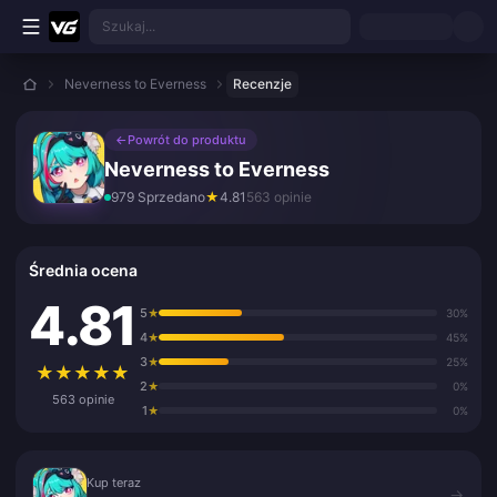
Przejdź do głównej treści
Szukaj...
Neverness to Everness
Recenzje
←
Powrót do produktu
Neverness to Everness
979 Sprzedano
★
4.81
563 opinie
Średnia ocena
4.81
5
★
30%
4
★
45%
3
★
25%
★
★
★
★
★
2
★
0%
563 opinie
1
★
0%
Kup teraz
Kup teraz
→