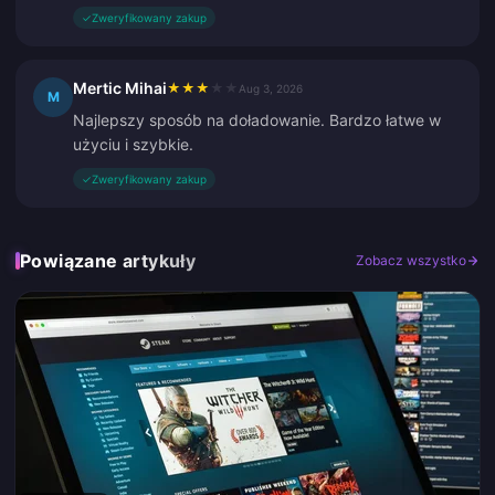
✓
Zweryfikowany zakup
Mertic Mihai
★
★
★
★
★
Aug 3, 2026
M
Najlepszy sposób na doładowanie. Bardzo łatwe w
użyciu i szybkie.
✓
Zweryfikowany zakup
Powiązane artykuły
Zobacz wszystko