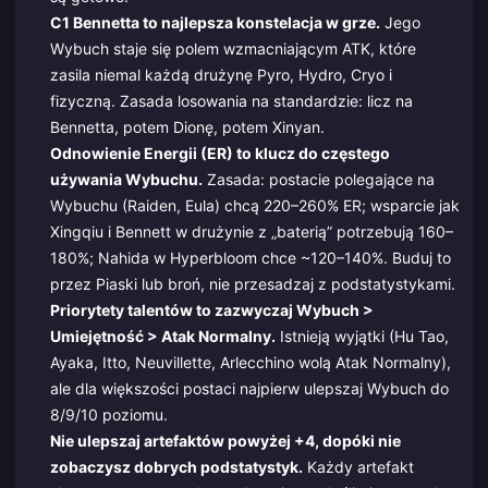
C1 Bennetta to najlepsza konstelacja w grze.
Jego
Wybuch staje się polem wzmacniającym ATK, które
zasila niemal każdą drużynę Pyro, Hydro, Cryo i
fizyczną. Zasada losowania na standardzie: licz na
Bennetta, potem Dionę, potem Xinyan.
Odnowienie Energii (ER) to klucz do częstego
używania Wybuchu.
Zasada: postacie polegające na
Wybuchu (Raiden, Eula) chcą 220–260% ER; wsparcie jak
Xingqiu i Bennett w drużynie z „baterią” potrzebują 160–
180%; Nahida w Hyperbloom chce ~120–140%. Buduj to
przez Piaski lub broń, nie przesadzaj z podstatystykami.
Priorytety talentów to zazwyczaj Wybuch >
Umiejętność > Atak Normalny.
Istnieją wyjątki (Hu Tao,
Ayaka, Itto, Neuvillette, Arlecchino wolą Atak Normalny),
ale dla większości postaci najpierw ulepszaj Wybuch do
8/9/10 poziomu.
Nie ulepszaj artefaktów powyżej +4, dopóki nie
zobaczysz dobrych podstatystyk.
Każdy artefakt