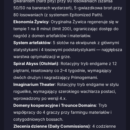
gwarantem (hard pity) przy 90 losowaniach (szansa
50/50 na banerach wydarzeń), 5-gwiazdkowa broń przy
80 losowaniach (z systemem Epitomized Path).
Ekonomia Żywicy
: Oryginalna Żywica regeneruje się w
tempie 1 na 8 minut (limit 200), ograniczając dostęp do
nagród z domen artefaktów i materiałów.
System artefaktów
: 5 slotów na ekwipunek z głównymi
statystykami i 4 losowymi podstatystykami — najgłębsza
warstwa optymalizacji w grze.
Spiral Abyss (Otchłań)
: Rotacyjny tryb endgame z 12
piętrami, resetowany co 2–4 tygodnie, wymagający
dwóch drużyn i nagradzający Primogemami.
Imaginarium Theater
: Rotacyjny tryb endgame w stylu
roguelike, wymagający szerokiego wachlarza postaci,
wprowadzony po wersji 4.x.
Domeny kooperacyjne i Trounce Domains
: Tryb
współpracy do 4 graczy przy farmingu materiałów i
cotygodniowych bossach.
Zlecenia dzienne (Daily Commissions)
: 4 codzienne