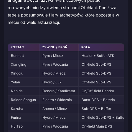
endgame'owych używa 4–8 kluczowych postaci
rotowanych między dwiema stronami Otchłani. Poniższa
tabela podsumowuje filary archetypów, które pozostają w
mecie od wielu aktualizacji.
POSTAĆ
ŻYWIOŁ / BROŃ
ROLA
Bennett
Pyro / Miecz
Healer + Buffer ATK
Xiangling
Pyro / Włócznia
Off-field Sub-DPS
Xingqiu
Hydro / Miecz
Off-field Sub-DPS
Yelan
Hydro / Łuk
Off-field Sub-DPS
Nahida
Dendro / Katalizator
On/Off-field Dendro
Raiden Shogun
Electro / Włócznia
Burst-DPS + Bateria
Kazuha
Anemo / Miecz
Sub-DPS + Buffer
Furina
Hydro / Miecz
Off-field Sub-DPS + Buffer
Hu Tao
Pyro / Włócznia
On-field Main DPS