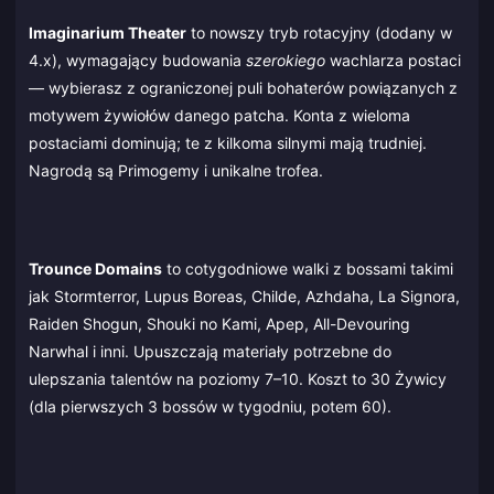
Imaginarium Theater
to nowszy tryb rotacyjny (dodany w
4.x), wymagający budowania
szerokiego
wachlarza postaci
— wybierasz z ograniczonej puli bohaterów powiązanych z
motywem żywiołów danego patcha. Konta z wieloma
postaciami dominują; te z kilkoma silnymi mają trudniej.
Nagrodą są Primogemy i unikalne trofea.
Trounce Domains
to cotygodniowe walki z bossami takimi
jak Stormterror, Lupus Boreas, Childe, Azhdaha, La Signora,
Raiden Shogun, Shouki no Kami, Apep, All-Devouring
Narwhal i inni. Upuszczają materiały potrzebne do
ulepszania talentów na poziomy 7–10. Koszt to 30 Żywicy
(dla pierwszych 3 bossów w tygodniu, potem 60).