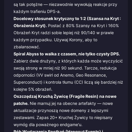
są tak potężne — niezawodnie wywołują reakcje przy
każdym trafieniu DPS-a.
Docelowy stosunek krytyczny to 1:2 (Szansa na Kryt :
Obrażenia Kryt).
Postać z 80% Szansy na Kryt i 160%
Obrażeń Kryt radzi sobie lepiej niż 90/140 w prawie
każdym przypadku. Używaj Korony, aby to
zbalansować.
Spiral Abyss to walka z czasem, nie tylko czysty DPS.
Zabierz dwie drużyny, z których każda może wyczyścić
swoją stronę w mniej niż 90 sekund. Tarcze, redukcja
odporności (VV swirl od Anemo, Geo Resonance,
Superconduct) i kontrola tłumu (CC) liczą się bardziej niż
kolejne 5% obrażeń.
Oszczędzaj Kruchą Żywicę (Fragile Resin) na nowe
patche.
Nie marnuj jej na obecne artefakty — nowe
aktualizacje przynoszą nowe domeny z lepszymi
zestawami. Zapas 20+ Kruchej Żywicy to niepisany
wymóg dla poważnego endgame'u.
Rób Wydarzenia Spotkań (Hangout Events) i