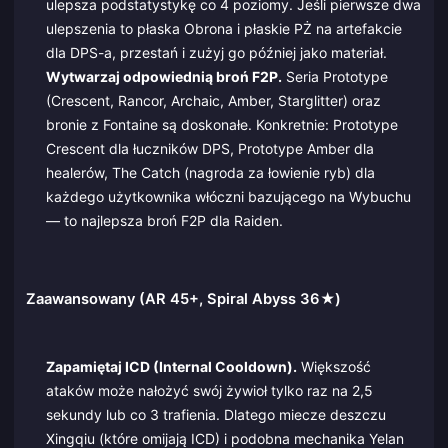
ulepsza podstatystykę co 4 poziomy. Jeśli pierwsze dwa
ulepszenia to płaska Obrona i płaskie PŻ na artefakcie
dla DPS-a, przestań i zużyj go później jako materiał.
Wytwarzaj odpowiednią broń F2P.
Seria Prototype
(Crescent, Rancor, Archaic, Amber, Starglitter) oraz
bronie z Fontaine są doskonałe. Konkretnie: Prototype
Crescent dla łuczników DPS, Prototype Amber dla
healerów, The Catch (nagroda za łowienie ryb) dla
każdego użytkownika włóczni bazującego na Wybuchu
— to najlepsza broń F2P dla Raiden.
Zaawansowany (AR 45+, Spiral Abyss 36★)
Zapamiętaj ICD (Internal Cooldown).
Większość
ataków może nałożyć swój żywioł tylko raz na 2,5
sekundy lub co 3 trafienia. Dlatego miecze deszczu
Xingqiu (które omijają ICD) i podobna mechanika Yelan