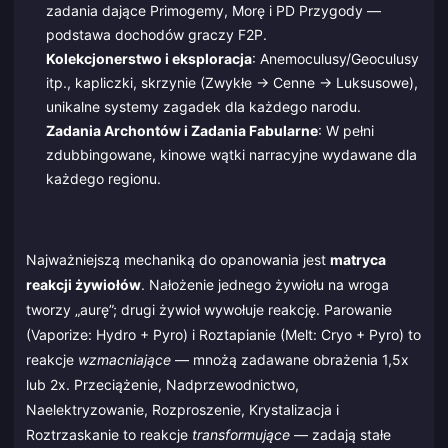
zadania dające Primogemy, Morę i PD Przygody —
podstawa dochodów graczy F2P.
Kolekcjonerstwo i eksploracja
: Anemoculusy/Geoculusy
itp., kapliczki, skrzynie (Zwykłe → Cenne → Luksusowe),
unikalne systemy zagadek dla każdego narodu.
Zadania Archontów i Zadania Fabularne
: W pełni
zdubbingowane, kinowe wątki narracyjne wydawane dla
każdego regionu.
Najważniejszą mechaniką do opanowania jest
matryca
reakcji żywiołów
. Nałożenie jednego żywiołu na wroga
tworzy „aurę”; drugi żywioł wywołuje reakcję. Parowanie
(Vaporize: Hydro + Pyro) i Roztapianie (Melt: Cryo + Pyro) to
reakcje
wzmacniające
— mnożą zadawane obrażenia 1,5x
lub 2x. Przeciążenie, Nadprzewodnictwo,
Naelektryzowanie, Rozproszenie, Krystalizacja i
Roztrzaskanie to reakcje
transformujące
— zadają stałe