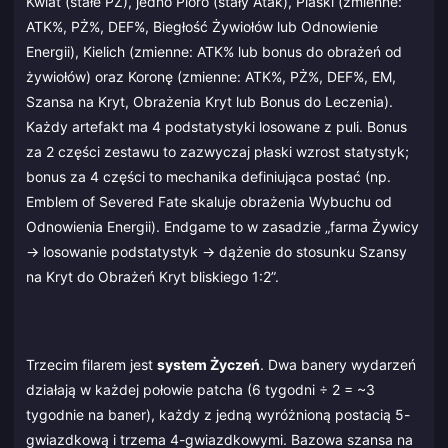
Kwiat (stałe PŻ), jedno Pióro (stały Atak), Piaski (zmienne:
ATK%, PŻ%, DEF%, Biegłość Żywiołów lub Odnowienie
Energii), Kielich (zmienne: ATK% lub bonus do obrażeń od
żywiołów) oraz Koronę (zmienne: ATK%, PŻ%, DEF%, EM,
Szansa na Kryt, Obrażenia Kryt lub Bonus do Leczenia).
Każdy artefakt ma 4 podstatystyki losowane z puli. Bonus
za 2 części zestawu to zazwyczaj płaski wzrost statystyk;
bonus za 4 części to mechanika definiująca postać (np.
Emblem of Severed Fate skaluje obrażenia Wybuchu od
Odnowienia Energii). Endgame to w zasadzie „farma Żywicy
→ losowanie podstatystyk → dążenie do stosunku Szansy
na Kryt do Obrażeń Kryt bliskiego 1:2”.
Trzecim filarem jest
system Życzeń
. Dwa banery wydarzeń
działają w każdej połowie patcha (6 tygodni ÷ 2 = ~3
tygodnie na baner), każdy z jedną wyróżnioną postacią 5-
gwiazdkową i trzema 4-gwiazdkowymi. Bazowa szansa na