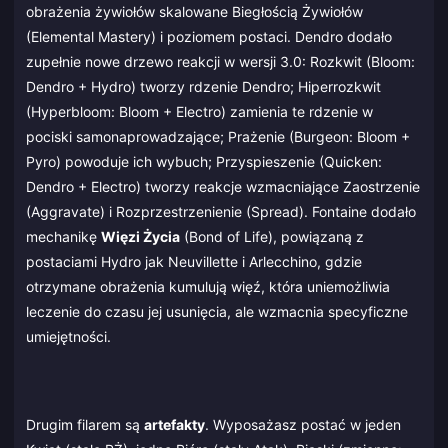
obrażenia żywiołów skalowane Biegłością Żywiołów
(Elemental Mastery) i poziomem postaci. Dendro dodało
zupełnie nowe drzewo reakcji w wersji 3.0: Rozkwit (Bloom:
Dendro + Hydro) tworzy rdzenie Dendro; Hiperrozkwit
(Hyperbloom: Bloom + Electro) zamienia te rdzenie w
pociski samonaprowadzające; Prażenie (Burgeon: Bloom +
Pyro) powoduje ich wybuch; Przyspieszenie (Quicken:
Dendro + Electro) tworzy reakcje wzmacniające Zaostrzenie
(Aggravate) i Rozprzestrzenienie (Spread). Fontaine dodało
mechanikę
Więzi Życia
(Bond of Life), powiązaną z
postaciami Hydro jak Neuvillette i Arlecchino, gdzie
otrzymane obrażenia kumulują więź, która uniemożliwia
leczenie do czasu jej usunięcia, ale wzmacnia specyficzne
umiejętności.
Drugim filarem są
artefakty
. Wyposażasz postać w jeden