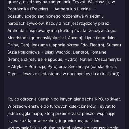
graczy, osadzony na kontynencie Teyvat. Wcielasz się w
Podróżnika (Traveler) — Aethera lub Lumine —
poszukującego zaginionego rodzeństwa w siedmiu
narodach żywiołów. Każdy z nich jest rządzony przez
Archonta i inspirowany inną kulturą świata rzeczywistego:
Mondstadt (germański/alpejski, Anemo), Liyue (imperialne
Chiny, Geo), Inazuma (Japonia okresu Edo, Electro), Sumeru
(Azja Południowa + Bliski Wschód, Dendro), Fontaine
(Francja okresu Belle Époque, Hydro), Natlan (Mezoameryka
+ Afryka + Polinezja, Pyro) oraz Snezhnaya (carska Rosja,
Cryo — jeszcze niedostępna w obecnym cyklu aktualizacji).
To, co odróżnia Genshin od innych gier gacha RPG, to
świat
.
W przeciwieństwie do turowych kolekcjonerów, Teyvat to
jedna ciągła mapa, którą przemierzasz pieszo, wspinając
się na każdą powierzchnię (ograniczoną paskiem
wytrzymałości), szybując na lotni, pływając, poruszając się