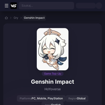
Przejdź do głównej treści
Szukaj...
Gry
Genshin Impact
Game Top-Up
Genshin Impact
HoYoverse
PC, Mobile, PlayStation
Global
Platforma
Region
English