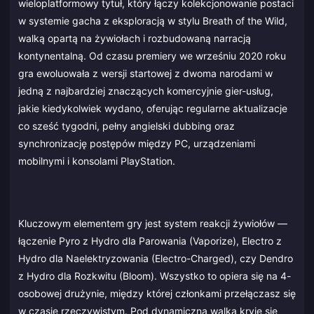
wieloplatformowy tytuł, który łączy kolekcjonowanie postaci
w systemie gacha z eksploracją w stylu Breath of the Wild,
walką opartą na żywiołach i rozbudowaną narracją
kontynentalną. Od czasu premiery we wrześniu 2020 roku
gra ewoluowała z wersji startowej z dwoma narodami w
jedną z najbardziej znaczących komercyjnie gier-usług,
jakie kiedykolwiek wydano, oferując regularne aktualizacje
co sześć tygodni, pełny angielski dubbing oraz
synchronizację postępów między PC, urządzeniami
mobilnymi i konsolami PlayStation.
Kluczowym elementem gry jest system reakcji żywiołów —
łączenie Pyro z Hydro dla Parowania (Vaporize), Electro z
Hydro dla Naelektryzowania (Electro-Charged), czy Dendro
z Hydro dla Rozkwitu (Bloom). Wszystko to opiera się na 4-
osobowej drużynie, między której członkami przełączasz się
w czasie rzeczywistym. Pod dynamiczną walką kryje się