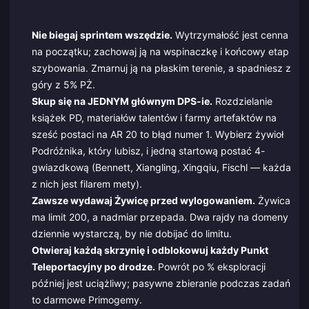
Nie biegaj sprintem wszędzie.
Wytrzymałość jest cenna
na początku; zachowaj ją na wspinaczkę i końcowy etap
szybowania. Zmarnuj ją na płaskim terenie, a spadniesz z
góry z 5% PŻ.
Skup się na JEDNYM głównym DPS-ie.
Rozdzielanie
książek PD, materiałów talentów i farmy artefaktów na
sześć postaci na AR 20 to błąd numer 1. Wybierz żywioł
Podróżnika, który lubisz, i jedną startową postać 4-
gwiazdkową (Bennett, Xiangling, Xingqiu, Fischl — każda
z nich jest filarem mety).
Zawsze wydawaj Żywicę przed wylogowaniem.
Żywica
ma limit 200, a nadmiar przepada. Dwa rajdy na domeny
dziennie wystarczą, by nie dobijać do limitu.
Otwieraj każdą skrzynię i odblokowuj każdy Punkt
Teleportacyjny po drodze.
Powrót po % eksploracji
później jest uciążliwy; pasywne zbieranie podczas zadań
to darmowe Primogemy.