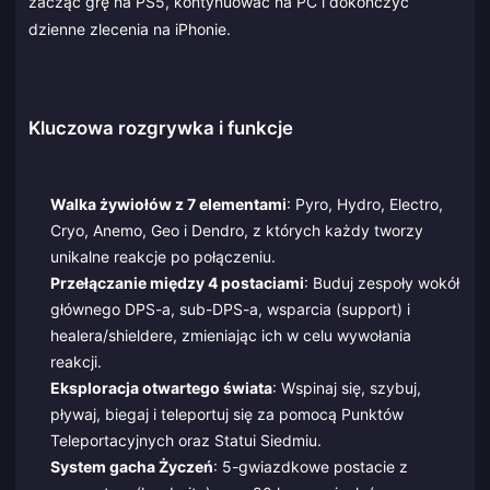
zacząć grę na PS5, kontynuować na PC i dokończyć
dzienne zlecenia na iPhonie.
Kluczowa rozgrywka i funkcje
Walka żywiołów z 7 elementami
: Pyro, Hydro, Electro,
Cryo, Anemo, Geo i Dendro, z których każdy tworzy
unikalne reakcje po połączeniu.
Przełączanie między 4 postaciami
: Buduj zespoły wokół
głównego DPS-a, sub-DPS-a, wsparcia (support) i
healera/shieldere, zmieniając ich w celu wywołania
reakcji.
Eksploracja otwartego świata
: Wspinaj się, szybuj,
pływaj, biegaj i teleportuj się za pomocą Punktów
Teleportacyjnych oraz Statui Siedmiu.
System gacha Życzeń
: 5-gwiazdkowe postacie z