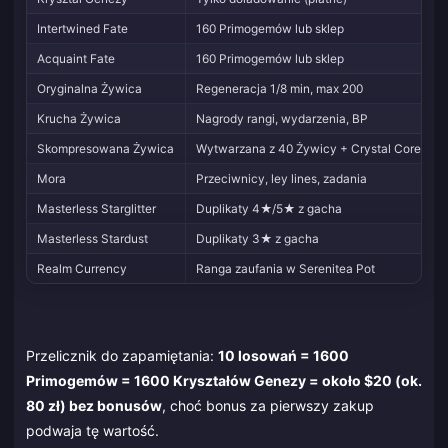
Intertwined Fate
160 Primogemów lub sklep
Acquaint Fate
160 Primogemów lub sklep
Oryginalna Żywica
Regeneracja 1/8 min, max 200
Krucha Żywica
Nagrody rangi, wydarzenia, BP
Skompresowana Żywica
Wytwarzana z 40 Żywicy + Crystal Core
Mora
Przeciwnicy, ley lines, zadania
Masterless Starglitter
Duplikaty 4★/5★ z gacha
Masterless Stardust
Duplikaty 3★ z gacha
Realm Currency
Ranga zaufania w Serenitea Pot
Przelicznik do zapamiętania:
10 losowań = 1600
Primogemów = 1600 Kryształów Genezy = około $20 (ok.
80 zł) bez bonusów
, choć bonus za pierwszy zakup
podwaja tę wartość.