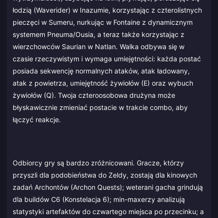
łodzią (Waverider) w Inazumie, korzystając z czterolistnych
pieczęci w Sumeru, nurkując w Fontaine z dynamicznym
systemem Pneuma/Ousia, a teraz także korzystając z
wierzchowców Saurian w Natlan. Walka odbywa się w
czasie rzeczywistym i wymaga umiejętności: każda postać
posiada sekwencję normalnych ataków, atak ładowany,
atak z powietrza, umiejętność żywiołów (E) oraz wybuch
żywiołów (Q). Twoja czteroosobowa drużyna może
błyskawicznie zmieniać postacie w trakcie combo, aby
łączyć reakcje.
Odbiorcy gry są bardzo zróżnicowani. Gracze, którzy
przyszli dla podobieństwa do Zeldy, zostają dla kinowych
zadań Archontów (Archon Quests); weterani gacha grindują
dla buildów C6 (Konstelacja 6); min-maxerzy analizują
statystyki artefaktów do czwartego miejsca po przecinku; a