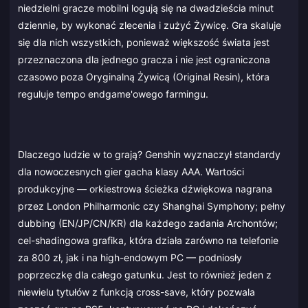
niedzielni gracze mobilni logują się na dwadzieścia minut
dziennie, by wykonać zlecenia i zużyć Żywicę. Gra skaluje
się dla nich wszystkich, ponieważ większość świata jest
przeznaczona dla jednego gracza i nie jest ograniczona
czasowo poza Oryginalną Żywicą (Original Resin), która
reguluje tempo endgame'owego farmingu.
Dlaczego ludzie w to grają? Genshin wyznaczył standardy
dla nowoczesnych gier gacha klasy AAA. Wartości
produkcyjne — orkiestrowa ścieżka dźwiękowa nagrana
przez London Philharmonic czy Shanghai Symphony; pełny
dubbing (EN/JP/CN/KR) dla każdego zadania Archontów;
cel-shadingowa grafika, która działa zarówno na telefonie
za 800 zł, jak i na high-endowym PC — podniosły
poprzeczkę dla całego gatunku. Jest to również jeden z
niewielu tytułów z funkcją cross-save, który pozwala