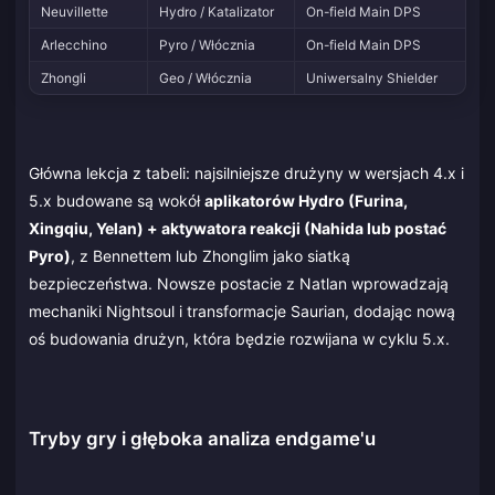
Neuvillette
Hydro / Katalizator
On-field Main DPS
Arlecchino
Pyro / Włócznia
On-field Main DPS
Zhongli
Geo / Włócznia
Uniwersalny Shielder
Główna lekcja z tabeli: najsilniejsze drużyny w wersjach 4.x i
5.x budowane są wokół
aplikatorów Hydro (Furina,
Xingqiu, Yelan) + aktywatora reakcji (Nahida lub postać
Pyro)
, z Bennettem lub Zhonglim jako siatką
bezpieczeństwa. Nowsze postacie z Natlan wprowadzają
mechaniki Nightsoul i transformacje Saurian, dodając nową
oś budowania drużyn, która będzie rozwijana w cyklu 5.x.
Tryby gry i głęboka analiza endgame'u