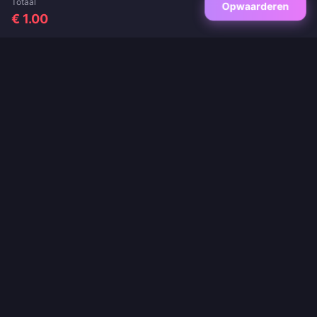
Totaal
Opwaarderen
€ 1.00
Jouw vertrouwde bestemming voor game-opwaarderingen en live-app
opwaarderingen. Directe levering, veilige betalingen en de beste prijzen
gegarandeerd.
VOLG ONS
·
·
·
·
Over ons
Contact
Veelgestelde vragen
Retourbeleid
·
·
·
Verzendbeleid
AML-beleid
Privacybeleid
Servicevoorwaarden