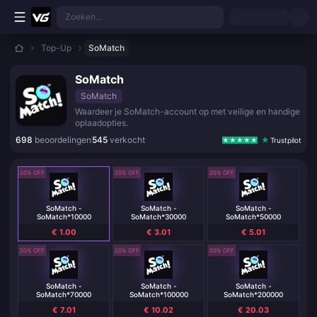
Ga direct naar de hoofdinhoud
Zoeken...
Top-Up
SoMatch
SoMatch
SoMatch
Waardeer je SoMatch-account op met veilige en handige
oplaadopties.
698
beoordelingen
545
verkocht
Trustpilot
20% OFF
20% OFF
20% OFF
SoMatch -
SoMatch -
SoMatch -
SoMatch*10000
SoMatch*30000
SoMatch*50000
€ 1.00
€ 3.01
€ 5.01
20% OFF
20% OFF
20% OFF
SoMatch -
SoMatch -
SoMatch -
SoMatch*70000
SoMatch*100000
SoMatch*200000
€ 7.01
€ 10.02
€ 20.03