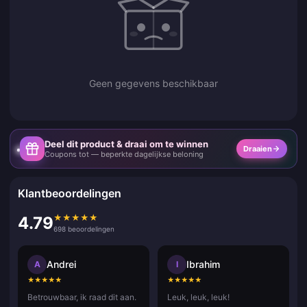
Geen gegevens beschikbaar
Deel dit product & draai om te winnen
Draaien
Coupons tot — beperkte dagelijkse beloning
Klantbeoordelingen
★
★
★
★
★
4.79
698 beoordelingen
Andrei
Ibrahim
A
I
★
★
★
★
★
★
★
★
★
★
Betrouwbaar, ik raad dit aan.
Leuk, leuk, leuk!