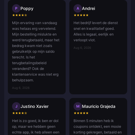
Poppy
Andrei
P
A
★
★
★
★
☆
★
★
★
★
★
Mijn ervaring van vandaag
Het bedrijf levert de dienst
was helaas erg vervelend.
snel en kwalitatief goed.
Mijn bestelling mislukte en
Alles is legaal, eerlijk en
werd terugbetaald, maar het
verloopt vlot.
bedrag kwam niet zoals
Aug 6, 2026
gebruikelijk op mijn saldo
terecht. Is het
terugbetalingsbeleid
veranderd? Ook de
klantenservice was niet erg
behulpzaam.
Aug 6, 2026
Justino Xavier
Mauricio Grajeda
J
M
★
★
★
★
☆
★
★
★
★
★
Het is zo goed, ik ben er dol
Binnen 5 minuten heb ik
op, maar we hebben geen
coupons ontdekt, een mooie
echte app, ik heb alleen een
korting gekregen, betaald en