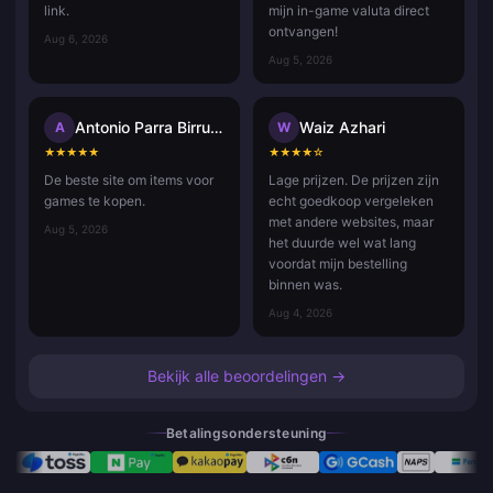
link.
mijn in-game valuta direct
ontvangen!
Aug 6, 2026
Aug 5, 2026
Antonio Parra Birrueta
Waiz Azhari
A
W
★
★
★
★
★
★
★
★
★
☆
De beste site om items voor
Lage prijzen. De prijzen zijn
games te kopen.
echt goedkoop vergeleken
met andere websites, maar
Aug 5, 2026
het duurde wel wat lang
voordat mijn bestelling
binnen was.
Aug 4, 2026
Bekijk alle beoordelingen →
Betalingsondersteuning