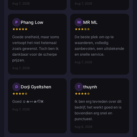
Aug 7, 2026
Aug 7, 2026
Phang Low
MR ML
P
M
★
★
★
★
★
★
★
★
☆
☆
Goede snelheid, maar soms
De beste plek om op te
verloopt het niet helemaal
waarderen, volledig
zoals gewenst. Toch ben ik
aanbevolen, een uitstekende
dankbaar voor de scherpe
en snelle service.
prijzen.
Aug 7, 2026
Aug 7, 2026
Dorji Gyeltshen
thuynh
D
T
★
★
★
★
☆
★
★
★
★
☆
Goed ☺️🔥👀🔥🫡❌
Ik ben erg tevreden over dit
bedrijf, het werkt goed en is
Aug 7, 2026
bovendien erg snel en
punctueel.
Aug 6, 2026