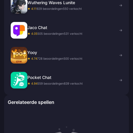
Wuthering Waves Lunite
→
★ 4.11
929 beoordelingen
550 verkocht
Jaco Chat
→
★ 4.05
505 beoordelingen
531 verkocht
Yooy
→
★ 4.74
728 beoordelingen
500 verkocht
Pocket Chat
→
★ 4.94
559 beoordelingen
839 verkocht
Gerelateerde spellen