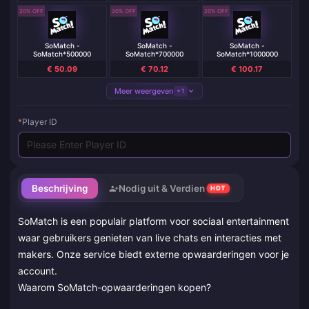
20% OFF
20% OFF
20% OFF
SoMatch -
SoMatch -
SoMatch -
SoMatch*500000
SoMatch*700000
SoMatch*1000000
€ 50.09
€ 70.12
€ 100.17
Meer weergeven
+1
*
Player ID
Beschrijving
Nodig uit & Verdien
HOT
SoMatch is een populair platform voor sociaal entertainment
waar gebruikers genieten van live chats en interacties met
makers. Onze service biedt externe opwaarderingen voor je
account.
Waarom SoMatch-opwaarderingen kopen?