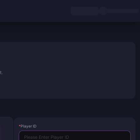
t.
*
Player ID