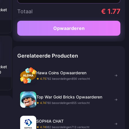
cket
€ 1.77
Totaal
Opwaarderen
Gerelateerde Producten
cket
0
Hawa Coins Opwaarderen
→
★ 4.75
762 beoordelingen
856 verkocht
Top War Gold Bricks Opwaarderen
→
★ 4.74
760 beoordelingen
655 verkocht
SOPHIA CHAT
→
★ 4.74
982 beoordelingen
713 verkocht