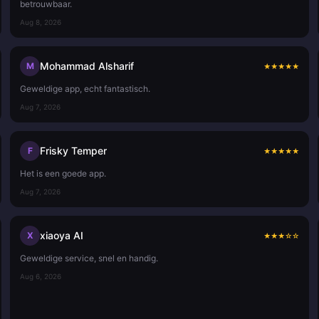
betrouwbaar.
Aug 8, 2026
Mohammad Alsharif
M
★
★
★
★
★
Geweldige app, echt fantastisch.
Aug 7, 2026
Frisky Temper
F
★
★
★
★
★
Het is een goede app.
Aug 7, 2026
xiaoya AI
X
★
★
★
☆
☆
Geweldige service, snel en handig.
Aug 6, 2026