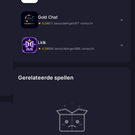
Gold Chat
→
★ 4.04
811 beoordelingen
911 verkocht
Lklk
→
★ 4.59
896 beoordelingen
886 verkocht
Gerelateerde spellen