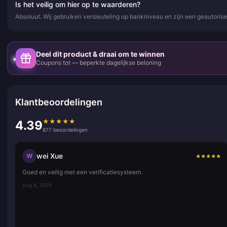
Is het veilig om hier op te waarderen?
Absoluut. Wij gebruiken versleuteling op bankniveau en zijn een geautor
Deel dit product & draai om te winnen
Coupons tot — beperkte dagelijkse beloning
Klantbeoordelingen
★
★
★
★
★
4.39
877 beoordelingen
wei Xue
W
★
★
★
★
★
Goed en veilig met een verificatiesysteem.
Aug 8, 2026