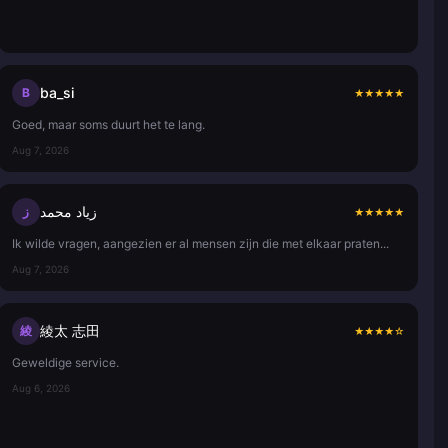
ba_si
B
★
★
★
★
★
Goed, maar soms duurt het te lang.
Aug 7, 2026
زياد محمد
ز
★
★
★
★
★
Ik wilde vragen, aangezien er al mensen zijn die met elkaar praten...
Aug 7, 2026
綾太 志田
綾
★
★
★
★
☆
Geweldige service.
Aug 6, 2026