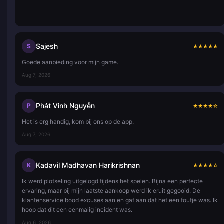
Sajesh
S
★
★
★
★
★
Goede aanbieding voor mijn game.
Aug 7, 2026
Phát Vinh Nguyễn
P
★
★
★
★
☆
Het is erg handig, kom bij ons op de app.
Aug 7, 2026
Kadavil Madhavan Harikrishnan
K
★
★
★
★
☆
Ik werd plotseling uitgelogd tijdens het spelen. Bijna een perfecte
ervaring, maar bij mijn laatste aankoop werd ik eruit gegooid. De
klantenservice bood excuses aan en gaf aan dat het een foutje was. Ik
hoop dat dit een eenmalig incident was.
Aug 6, 2026