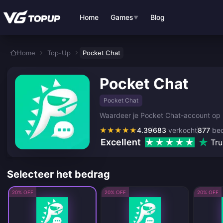
Ga direct naar de hoofdinhoud
Home
Games
Blog
▼
Home
Top-Up
Pocket Chat
Pocket Chat
Pocket Chat
Waardeer je Pocket Chat-account op m
★
★
★
★
★
4.39
683
verkocht
877
beo
Excellent
Tru
Selecteer het bedrag
20% OFF
20% OFF
20% OFF