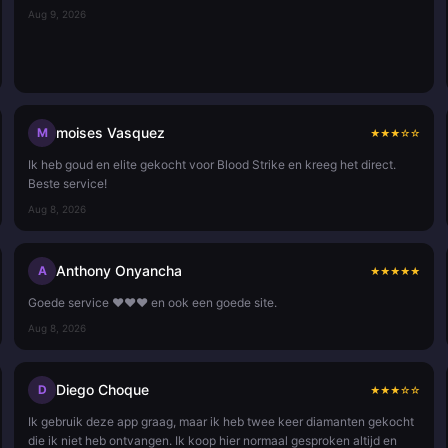
Aug 9, 2026
moises Vasquez
M
★
★
★
☆
☆
Ik heb goud en elite gekocht voor Blood Strike en kreeg het direct.
Beste service!
Aug 8, 2026
Anthony Onyancha
A
★
★
★
★
★
Goede service ❤️❤️❤️ en ook een goede site.
Aug 8, 2026
Diego Choque
D
★
★
★
☆
☆
Ik gebruik deze app graag, maar ik heb twee keer diamanten gekocht
die ik niet heb ontvangen. Ik koop hier normaal gesproken altijd en