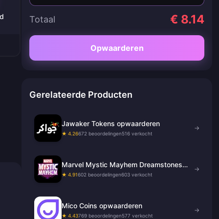
ld
€ 8.14
Totaal
Opwaarderen
Gerelateerde Producten
Jawaker Tokens opwaarderen
→
★ 4.26
672 beoordelingen
516 verkocht
Marvel Mystic Mayhem Dreamstones
→
opwaarderen
★ 4.91
602 beoordelingen
603 verkocht
Mico Coins opwaarderen
→
★ 4.43
769 beoordelingen
577 verkocht