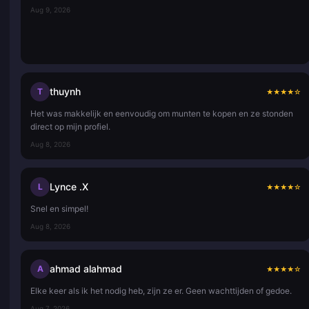
Aug 9, 2026
thuynh
T
★
★
★
★
☆
Het was makkelijk en eenvoudig om munten te kopen en ze stonden
direct op mijn profiel.
Aug 8, 2026
Lynce .X
L
★
★
★
★
☆
Snel en simpel!
Aug 8, 2026
ahmad alahmad
A
★
★
★
★
☆
Elke keer als ik het nodig heb, zijn ze er. Geen wachttijden of gedoe.
Aug 7, 2026