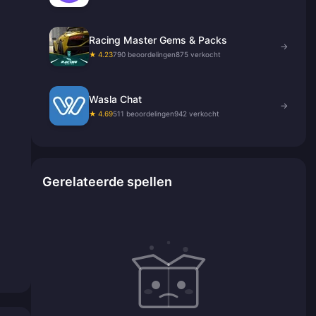
Racing Master Gems & Packs
→
★ 4.23
790 beoordelingen
875 verkocht
Wasla Chat
→
★ 4.69
511 beoordelingen
942 verkocht
Gerelateerde spellen