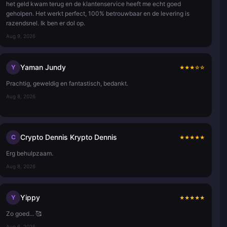
het geld kwam terug en de klantenservice heeft me echt goed
geholpen. Het werkt perfect, 100% betrouwbaar en de levering is
razendsnel. Ik ben er dol op.
Aug 9, 2026
Yaman Jundy
Y
★
★
★
☆
☆
Prachtig, geweldig en fantastisch, bedankt.
Aug 8, 2026
Crypto Dennis Krypto Dennis
C
★
★
★
★
★
Erg behulpzaam.
Aug 8, 2026
Yippy
Y
★
★
★
★
★
Zo goed... 🥰
Aug 6, 2026