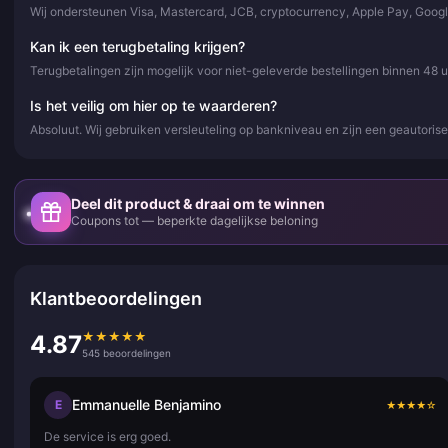
Wij ondersteunen Visa, Mastercard, JCB, cryptocurrency, Apple Pay, Goog
Kan ik een terugbetaling krijgen?
Terugbetalingen zijn mogelijk voor niet-geleverde bestellingen binnen 48 
Is het veilig om hier op te waarderen?
Absoluut. Wij gebruiken versleuteling op bankniveau en zijn een geautor
Deel dit product & draai om te winnen
Coupons tot — beperkte dagelijkse beloning
Klantbeoordelingen
★
★
★
★
★
4.87
545 beoordelingen
Emmanuelle Benjamino
E
★
★
★
★
☆
De service is erg goed.