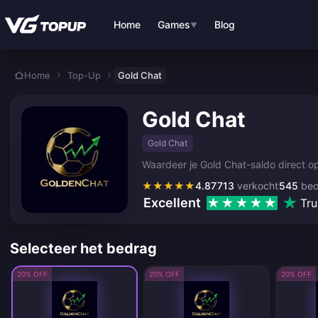
Ga direct naar de hoofdinhoud
Home
Games
Blog
▼
Home
Top-Up
Gold Chat
Gold Chat
Gold Chat
Waardeer je Gold Chat-saldo direct op
★
★
★
★
★
4.87
713
verkocht
545
beo
Excellent
Tru
Selecteer het bedrag
20% OFF
20% OFF
20% OFF