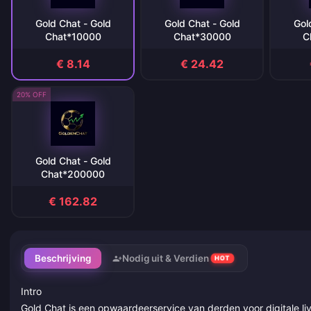
Gold Chat - Gold
Gold Chat - Gold
Gol
Chat*10000
Chat*30000
C
€ 8.14
€ 24.42
20% OFF
Gold Chat - Gold
Chat*200000
€ 162.82
Beschrijving
Nodig uit & Verdien
HOT
Intro
Gold Chat is een opwaardeerservice van derden voor digitale li