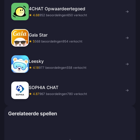
4CHAT Opwaardeertegoed
→
★ 4.68
952 beoordelingen
650 verkocht
Gala Star
→
★ 5
568 beoordelingen
954 verkocht
Leesky
→
★ 4.18
977 beoordelingen
558 verkocht
SOPHIA CHAT
→
★ 4.87
967 beoordelingen
780 verkocht
Gerelateerde spellen