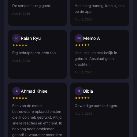
De service is erg goed.
Het is erg handig, kom bij ons
op de app.
Aug 5, 2026
Aug 5, 2026
Raian Ryu
Memo A
R
M
★
★
★
☆
☆
★
★
★
★
☆
Erg behulpzaam, echt top.
Heel snel en makkelijk in
gebruik. Absoluut geen
Aug 5, 2026
klachten.
Aug 4, 2026
Ahmad Khleel
Bibia
A
B
★
★
★
☆
☆
★
★
★
★
☆
Een van de meest
Geweldige aanbiedingen.
betrouwbare oplaaddiensten
Aug 4, 2026
die ik ooit heb gebruikt. Altijd
snelle reacties en efficiënt. Ik
heb nog nooit problemen
gehad! Ik waardeer meerdere