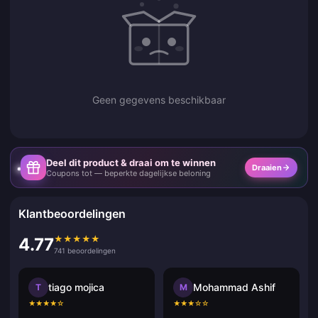
Geen gegevens beschikbaar
Deel dit product & draai om te winnen
Draaien
Coupons tot — beperkte dagelijkse beloning
Klantbeoordelingen
★
★
★
★
★
4.77
741 beoordelingen
tiago mojica
Mohammad Ashif
T
M
★
★
★
★
☆
★
★
★
☆
☆