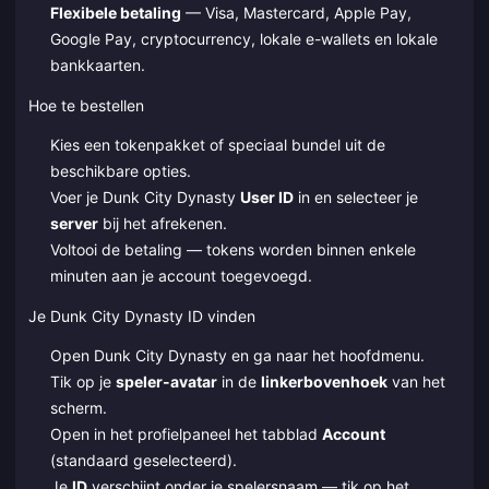
Flexibele betaling
— Visa, Mastercard, Apple Pay,
Google Pay, cryptocurrency, lokale e-wallets en lokale
bankkaarten.
Hoe te bestellen
Kies een tokenpakket of speciaal bundel uit de
beschikbare opties.
Voer je Dunk City Dynasty
User ID
in en selecteer je
server
bij het afrekenen.
Voltooi de betaling — tokens worden binnen enkele
minuten aan je account toegevoegd.
Je Dunk City Dynasty ID vinden
Open Dunk City Dynasty en ga naar het hoofdmenu.
Tik op je
speler-avatar
in de
linkerbovenhoek
van het
scherm.
Open in het profielpaneel het tabblad
Account
(standaard geselecteerd).
Je
ID
verschijnt onder je spelersnaam — tik op het