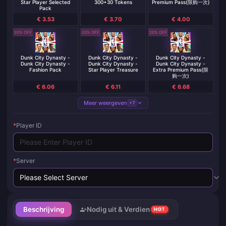
Star Player Selected
300+30 Tokens
Premium Pass(限购一次)
Pack
€ 3.53
€ 3.70
€ 4.00
20% OFF
20% OFF
20% OFF
Dunk City Dynasty -
Dunk City Dynasty -
Dunk City Dynasty -
Dunk City Dynasty -
Dunk City Dynasty -
Dunk City Dynasty -
Fashion Pack
Star Player Treasure
Extra Premium Pass(限
购一次)
€ 6.06
€ 6.11
€ 6.68
Meer weergeven
+7
*
Player ID
*
Server
Beschrijving
Nodig uit & Verdien
HOT