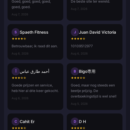
Goed, goed, goed, goed,
De beste site ter wereld.
goed, goed.
Aug 7, 2026
Aug 7, 2026
Spaeth Fitness
Juan David Victoria
S
J
★
★
★
★
☆
★
★
★
★
☆
Betrouwbaar, ik raad dit aan.
10109512977
Aug 6, 2026
Aug 6, 2026
أحمد طارق عباس
Bigo専用
أ
B
★
★
★
☆
☆
★
★
★
☆
☆
Goede prijzen en service,
Goed, maar nog steeds een
heb hier al drie keer gekocht.
beetje prijzig. De
overboekingstijd is wel snel!
Aug 6, 2026
Aug 5, 2026
Cahit Er
D H
C
D
★
★
★
★
☆
★
★
★
★
☆