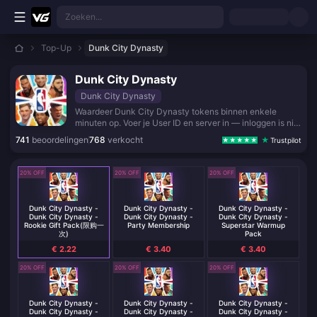
Ga direct naar de hoofdinhoud
Zoeken...
Top-Up
Dunk City Dynasty
Dunk City Dynasty
Dunk City Dynasty
Waardeer Dunk City Dynasty tokens binnen enkele
minuten op. Voer je User ID en server in — inloggen is niet
nodig. Bundels van 60 tot 6.480 Tokens.
741
beoordelingen
768
verkocht
Trustpilot
20% OFF
20% OFF
20% OFF
Dunk City Dynasty -
Dunk City Dynasty -
Dunk City Dynasty -
Dunk City Dynasty -
Dunk City Dynasty -
Dunk City Dynasty -
Rookie Gift Pack(限购一
Party Membership
Superstar Warmup
次)
Pack
€ 2.22
€ 3.40
€ 3.40
20% OFF
20% OFF
20% OFF
Dunk City Dynasty -
Dunk City Dynasty -
Dunk City Dynasty -
Dunk City Dynasty -
Dunk City Dynasty -
Dunk City Dynasty -