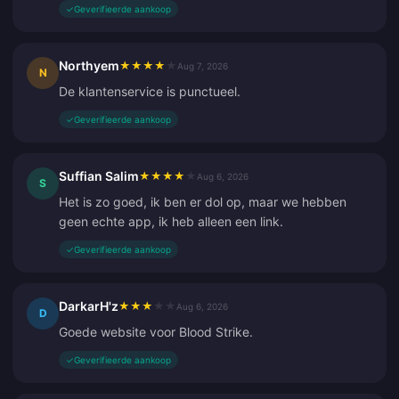
✓
Geverifieerde aankoop
Northyem
★
★
★
★
★
Aug 7, 2026
N
De klantenservice is punctueel.
✓
Geverifieerde aankoop
Suffian Salim
★
★
★
★
★
Aug 6, 2026
S
Het is zo goed, ik ben er dol op, maar we hebben
geen echte app, ik heb alleen een link.
✓
Geverifieerde aankoop
DarkarH'z
★
★
★
★
★
Aug 6, 2026
D
Goede website voor Blood Strike.
✓
Geverifieerde aankoop