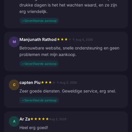
drukke dagen is het het wachten waard, en ze zijn
erg vriendelijk.
✓
Geverifieerde aankoop
Manjunath Rathod
★
★
★
★
★
Aug 6, 2026
M
Betrouwbare website, snelle ondersteuning en geen
problemen met mijn aankoop.
✓
Geverifieerde aankoop
capten Piu
★
★
★
★
★
Aug 5, 2026
C
Zeer goede diensten. Geweldige service, erg snel.
✓
Geverifieerde aankoop
Ar Za
★
★
★
★
★
Aug 5, 2026
A
Heel erg goed!