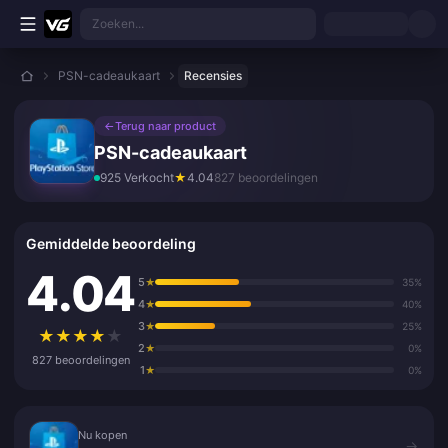
Ga direct naar de hoofdinhoud
Zoeken...
PSN-cadeaukaart
Recensies
←
Terug naar product
PSN-cadeaukaart
925 Verkocht
★
4.04
827 beoordelingen
Gemiddelde beoordeling
4.04
5
★
35%
4
★
40%
3
★
25%
★
★
★
★
★
2
★
0%
827 beoordelingen
1
★
0%
Nu kopen
Nu kopen
→