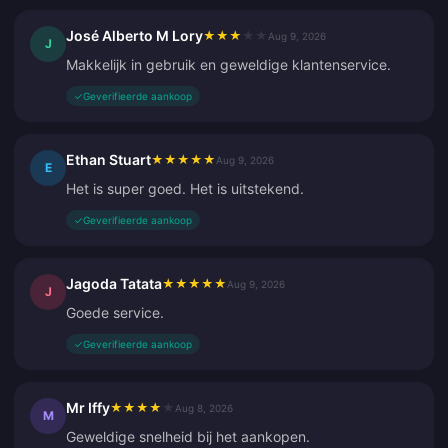
José Alberto M Lory
★
★
★
★
★
Aug 9, 2026
J
Makkelijk in gebruik en geweldige klantenservice.
✓
Geverifieerde aankoop
Ethan Stuart
★
★
★
★
★
Aug 9, 2026
E
Het is super goed. Het is uitstekend.
✓
Geverifieerde aankoop
Jagoda Tatata
★
★
★
★
★
Aug 9, 2026
J
Goede service.
✓
Geverifieerde aankoop
Mr Iffy
★
★
★
★
★
Aug 8, 2026
M
Geweldige snelheid bij het aankopen.