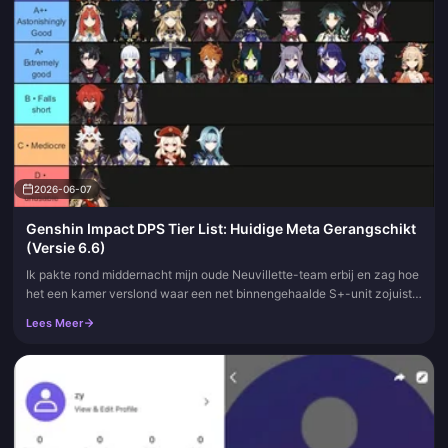
2026-06-07
Genshin Impact DPS Tier List: Huidige Meta Gerangschikt
(Versie 6.6)
Ik pakte rond middernacht mijn oude Neuvillette-team erbij en zag hoe
het een kamer verslond waar een net binnengehaalde S+-unit zojuist
op was vastgelopen. Dus laat me het oordeel vooraf geven: vo...
Lees Meer