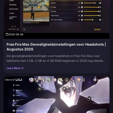
2026-08-06
Free Fire Max Gevoeligheidsinstellingen voor Headshots |
Augustus 2026
De gevoeligheidsinstellingen voor headshots in Free Fire Max voor
telefoons met 2 GB, 3 GB en 4 GB RAM beginnen in 2026 nog steeds
vanuit dezelfde gedachte: een hoge Algemeen / Rode Stip op de
Lees Meer
schaal van 0-200, Vloeiende graphics en een vuurknop die je kunt
verslepen zonder je vinger op te tillen. Voeg deze pagina toe aan je
bladwijzers. We vernieuwen de tabellen zodra OB-patches het
richtgevoel aanpassen.