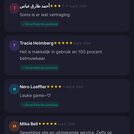
أحمد طارق عباس
★
★
★
★
★
Aug 6, 2026
أ
Soms is er wat vertraging.
✓
Geverifieerde aankoop
Tracie Holmberg
★
★
★
★
★
Aug 6, 2026
T
Het is makkelijk in gebruik en 100 procent
betrouwbaar.
✓
Geverifieerde aankoop
Nero Loeffler
★
★
★
★
★
Aug 6, 2026
N
Leuke game~♡
✓
Geverifieerde aankoop
Mike Bell
★
★
★
★
★
Aug 6, 2026
M
Geweldige site en uitstekende service. Zelfs op