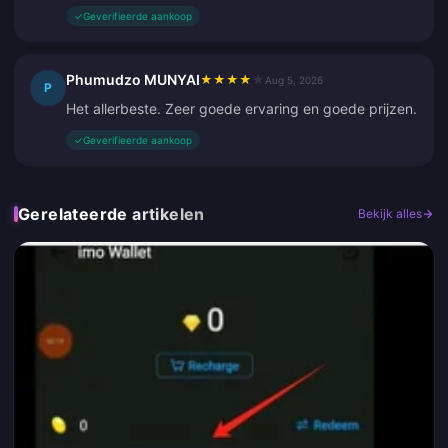
✓
Geverifieerde aankoop
Phumudzo MUNYAI
★
★
★
★
★
Aug 5, 2026
P
Het allerbeste. Zeer goede ervaring en goede prijzen.
✓
Geverifieerde aankoop
Gerelateerde artikelen
Bekijk alles