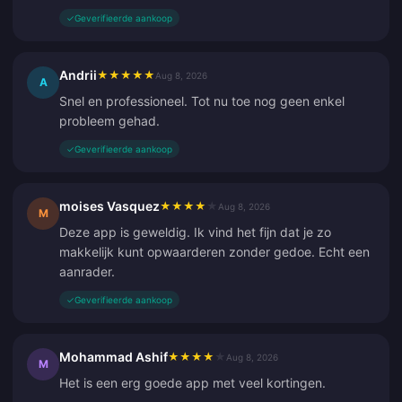
✓
Geverifieerde aankoop
Andrii
★
★
★
★
★
Aug 8, 2026
A
Snel en professioneel. Tot nu toe nog geen enkel
probleem gehad.
✓
Geverifieerde aankoop
moises Vasquez
★
★
★
★
★
Aug 8, 2026
M
Deze app is geweldig. Ik vind het fijn dat je zo
makkelijk kunt opwaarderen zonder gedoe. Echt een
aanrader.
✓
Geverifieerde aankoop
Mohammad Ashif
★
★
★
★
★
Aug 8, 2026
M
Het is een erg goede app met veel kortingen.