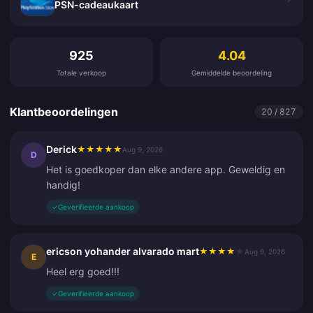
PSN-cadeaukaart
Klantbeoordelingen
925
4.04
Totale verkoop
Gemiddelde beoordeling
Klantbeoordelingen
20 / 827
Derick
★
★
★
★
★
Aug 9, 2026
D
Het is goedkoper dan elke andere app. Geweldig en
handig!
✓
Geverifieerde aankoop
ericson yohander alvarado mart
★
★
★
★
★
Aug 9, 2026
E
Heel erg goed!!!
✓
Geverifieerde aankoop