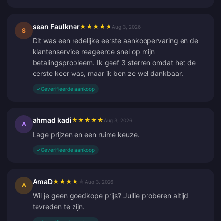
sean Faulkner
★
★
★
★
★
Aug 3, 2026
S
Dit was een redelijke eerste aankoopervaring en de
klantenservice reageerde snel op mijn
betalingsprobleem. Ik geef 3 sterren omdat het de
eerste keer was, maar ik ben ze wel dankbaar.
✓
Geverifieerde aankoop
ahmad kadi
★
★
★
★
★
Aug 3, 2026
A
Lage prijzen en een ruime keuze.
✓
Geverifieerde aankoop
AmaD
★
★
★
★
★
Aug 3, 2026
A
Wil je geen goedkope prijs? Jullie proberen altijd
tevreden te zijn.