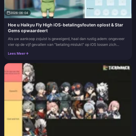
2026-06-04
Hoe u Haikyu Fly High iOS-betalingsfouten oplost & Star
Gems opwaardeert
Als uw aankoop zojuist is geweigerd, haal dan rustig adem: ongeveer
vier op de vijf gevallen van "betaling mislukt" op iOS lossen zich
binnen vijf minuten op. Controleer of uw Apple ID daadwerkelij...
Lees Meer