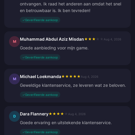
ontvangen. Ik raad het anderen aan omdat het snel
en betrouwbaar is. Ik ben tevreden!
✓
Geverifieerde aankoop
Muhammad Abdul Aziz Misdan
★
★
★
★
★
Aug 4, 2026
M
Goede aanbieding voor mijn game.
✓
Geverifieerde aankoop
Michael Loekmanda
★
★
★
★
★
Aug 4, 2026
M
Geweldige klantenservice, ze leveren wat ze beloven.
✓
Geverifieerde aankoop
Dara Flannery
★
★
★
★
★
Aug 4, 2026
D
Goede ervaring en uitstekende klantenservice.
✓
Geverifieerde aankoop