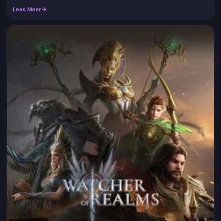
Wavesong Sprite KAR98K en het Azure Sea Ripple-spoor in één reeks.
Lees Meer
Voeg deze pagina toe aan je bladwijzers. We verversen de
beloningslijst en de aantallen PUBG Mobile UC wanneer het seizoen
vordert.