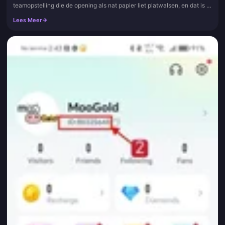
teamopstelling die de opening als nat papier liet platwalsen, en dat is in
feite de stelling van dit hele artikel. De sterkste Nightmare-keu...
Lees Meer