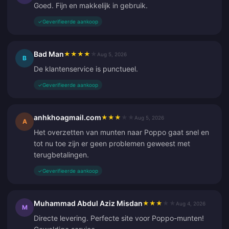
Goed. Fijn en makkelijk in gebruik.
✓
Geverifieerde aankoop
Bad Man
★
★
★
★
★
Aug 5, 2026
B
De klantenservice is punctueel.
✓
Geverifieerde aankoop
anhkhoagmail.com
★
★
★
★
★
Aug 5, 2026
A
Het overzetten van munten naar Poppo gaat snel en
tot nu toe zijn er geen problemen geweest met
terugbetalingen.
✓
Geverifieerde aankoop
Muhammad Abdul Aziz Misdan
★
★
★
★
★
Aug 4, 2026
M
Directe levering. Perfecte site voor Poppo-munten!