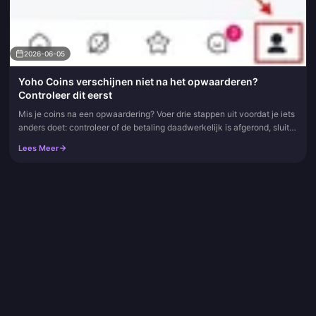
2026-06-05
Yoho Coins verschijnen niet na het opwaarderen?
Controleer dit eerst
Mis je coins na een opwaardering? Voer drie stappen uit voordat je iets
anders doet: controleer of de betaling daadwerkelijk is afgerond, sluit
de app volledig en log opnieuw in om een synchronisat...
Lees Meer