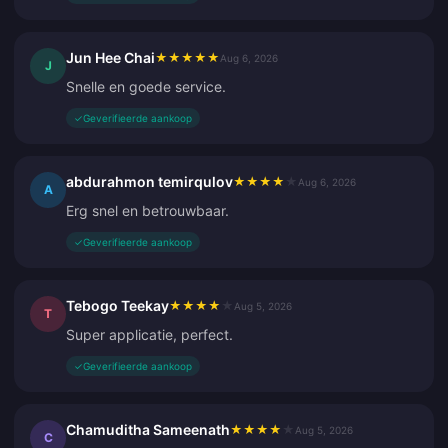
Jun Hee Chai
★
★
★
★
★
Aug 6, 2026
J
Snelle en goede service.
✓
Geverifieerde aankoop
abdurahmon temirqulov
★
★
★
★
★
Aug 6, 2026
A
Erg snel en betrouwbaar.
✓
Geverifieerde aankoop
Tebogo Teekay
★
★
★
★
★
Aug 5, 2026
T
Super applicatie, perfect.
✓
Geverifieerde aankoop
Chamuditha Sameenath
★
★
★
★
★
Aug 5, 2026
C