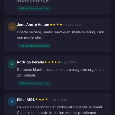
Geweldige service.
✓
Geverifieerde aankoop
Jens André Holum
★
★
★
★
★
Aug 4, 2026
J
Goede service, snelle reactie en snelle levering. Ook
een mooie site.
✓
Geverifieerde aankoop
Rodrigo Peralta
★
★
★
★
★
Aug 4, 2026
R
De beste klantenservice ooit, ze reageren erg snel en
zijn beleefd.
✓
Geverifieerde aankoop
Killer MGL
★
★
★
★
★
Aug 4, 2026
K
Geweldige service! Het verliep erg soepel. Ik speel
Genshin en heb de kristallen zonder problemen