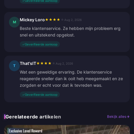
✓
Geverifieerde aankoop
Mickey Loro
★
★
★
★
★
Aug 2, 2026
M
Beste klantenservice. Ze hebben mijn probleem erg
snel en uitstekend opgelost.
✓
Geverifieerde aankoop
That'sIT
★
★
★
★
★
Aug 2, 2026
T
Wat een geweldige ervaring. De klantenservice
reageerde sneller dan ik ooit heb meegemaakt en ze
zorgden er echt voor dat ik tevreden was.
✓
Geverifieerde aankoop
Gerelateerde artikelen
Bekijk alles