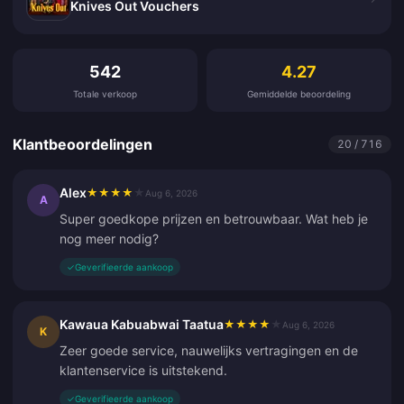
Knives Out Vouchers
Klantbeoordelingen
542
4.27
Totale verkoop
Gemiddelde beoordeling
Klantbeoordelingen
20 / 716
Alex
★
★
★
★
★
Aug 6, 2026
A
Super goedkope prijzen en betrouwbaar. Wat heb je
nog meer nodig?
✓
Geverifieerde aankoop
Kawaua Kabuabwai Taatua
★
★
★
★
★
Aug 6, 2026
K
Zeer goede service, nauwelijks vertragingen en de
klantenservice is uitstekend.
✓
Geverifieerde aankoop