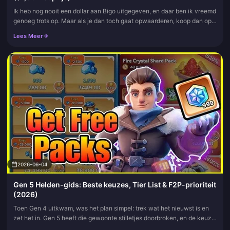
Ik heb nog nooit een dollar aan Bigo uitgegeven, en daar ben ik vreemd
genoeg trots op. Maar als je dan toch gaat opwaarderen, koop dan op
het officiële webportaal in plaats van in de in-app winkel...
Lees Meer
2026-06-04
Gen 5 Helden-gids: Beste keuzes, Tier List & F2P-prioriteit
(2026)
Toen Gen 4 uitkwam, was het plan simpel: trek wat het nieuwst is en
zet het in. Gen 5 heeft die gewoonte stilletjes doorbroken, en de keuze
die je schervenvoorraad dit jaar beschermt, is specifieke...