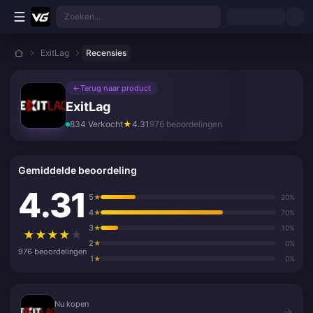
Ga direct naar de hoofdinhoud
Zoeken...
ExitLag
Recensies
←
Terug naar product
ExitLag
834 Verkocht
★
4.31
976 beoordelingen
Gemiddelde beoordeling
4.31
5
★
20%
4
★
70%
3
★
10%
★
★
★
★
★
2
★
0%
976 beoordelingen
1
★
0%
Nu kopen
Nu kopen
→