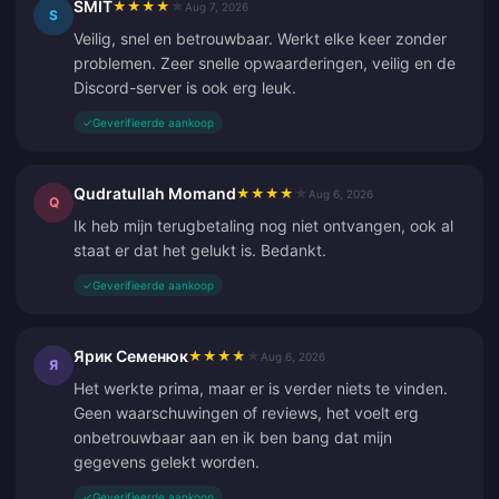
SMIT
★
★
★
★
★
Aug 7, 2026
S
Veilig, snel en betrouwbaar. Werkt elke keer zonder
problemen. Zeer snelle opwaarderingen, veilig en de
Discord-server is ook erg leuk.
✓
Geverifieerde aankoop
Qudratullah Momand
★
★
★
★
★
Aug 6, 2026
Q
Ik heb mijn terugbetaling nog niet ontvangen, ook al
staat er dat het gelukt is. Bedankt.
✓
Geverifieerde aankoop
Ярик Семенюк
★
★
★
★
★
Aug 6, 2026
Я
Het werkte prima, maar er is verder niets te vinden.
Geen waarschuwingen of reviews, het voelt erg
onbetrouwbaar aan en ik ben bang dat mijn
gegevens gelekt worden.
✓
Geverifieerde aankoop