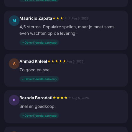
Mauricio Zapata
★
★
★
★
★
Aug 5, 2026
M
4,5 sterren. Populaire spellen, maar je moet soms
even wachten op de levering.
✓
Geverifieerde aankoop
Ahmad Khleel
★
★
★
★
★
Aug 5, 2026
A
Zo goed en snel.
✓
Geverifieerde aankoop
Boroda Borodati
★
★
★
★
★
Aug 5, 2026
B
Snel en goedkoop.
✓
Geverifieerde aankoop