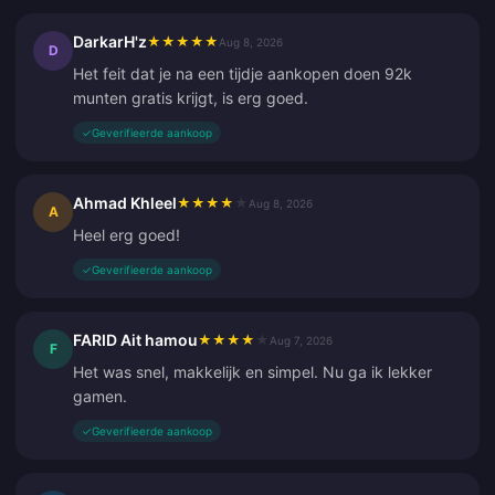
DarkarH'z
★
★
★
★
★
Aug 8, 2026
D
Het feit dat je na een tijdje aankopen doen 92k
munten gratis krijgt, is erg goed.
✓
Geverifieerde aankoop
Ahmad Khleel
★
★
★
★
★
Aug 8, 2026
A
Heel erg goed!
✓
Geverifieerde aankoop
FARID Ait hamou
★
★
★
★
★
Aug 7, 2026
F
Het was snel, makkelijk en simpel. Nu ga ik lekker
gamen.
✓
Geverifieerde aankoop