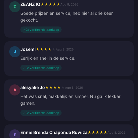
ZEANZ IQ
★
★
★
★
★
Aug 9, 2026
Z
Goede prijzen en service, heb hier al drie keer
gekocht.
✓
Geverifieerde aankoop
Josemi
★
★
★
★
★
Aug 9, 2026
J
Eerlijk en snel in de service.
✓
Geverifieerde aankoop
alesyalie Jo
★
★
★
★
★
Aug 8, 2026
A
Het was snel, makkelijk en simpel. Nu ga ik lekker
gamen.
✓
Geverifieerde aankoop
Ennie Brenda Chaponda Ruwiza
★
★
★
★
★
Aug 8, 2026
E