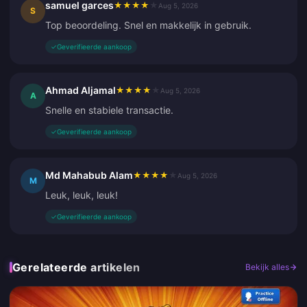
samuel garces
★
★
★
★
★
Aug 5, 2026
S
Top beoordeling. Snel en makkelijk in gebruik.
✓
Geverifieerde aankoop
Ahmad Aljamal
★
★
★
★
★
Aug 5, 2026
A
Snelle en stabiele transactie.
✓
Geverifieerde aankoop
Md Mahabub Alam
★
★
★
★
★
Aug 5, 2026
M
Leuk, leuk, leuk!
✓
Geverifieerde aankoop
Gerelateerde artikelen
Bekijk alles