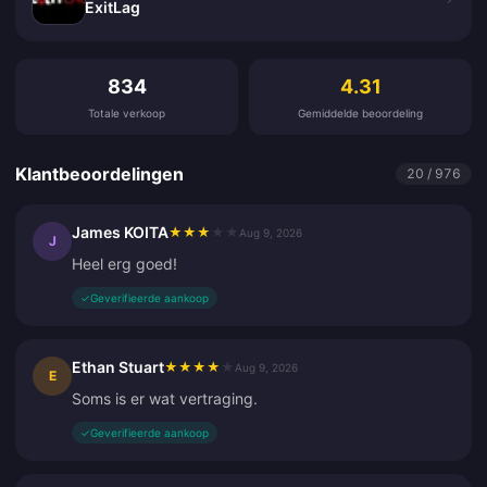
ExitLag
Klantbeoordelingen
834
4.31
Totale verkoop
Gemiddelde beoordeling
Klantbeoordelingen
20 / 976
James KOITA
★
★
★
★
★
Aug 9, 2026
J
Heel erg goed!
✓
Geverifieerde aankoop
Ethan Stuart
★
★
★
★
★
Aug 9, 2026
E
Soms is er wat vertraging.
✓
Geverifieerde aankoop