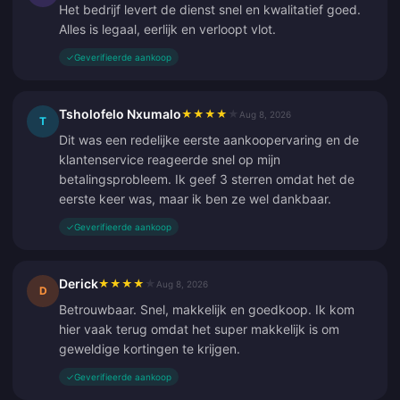
Het bedrijf levert de dienst snel en kwalitatief goed.
Alles is legaal, eerlijk en verloopt vlot.
✓
Geverifieerde aankoop
Tsholofelo Nxumalo
★
★
★
★
★
Aug 8, 2026
T
Dit was een redelijke eerste aankoopervaring en de
klantenservice reageerde snel op mijn
betalingsprobleem. Ik geef 3 sterren omdat het de
eerste keer was, maar ik ben ze wel dankbaar.
✓
Geverifieerde aankoop
Derick
★
★
★
★
★
Aug 8, 2026
D
Betrouwbaar. Snel, makkelijk en goedkoop. Ik kom
hier vaak terug omdat het super makkelijk is om
geweldige kortingen te krijgen.
✓
Geverifieerde aankoop