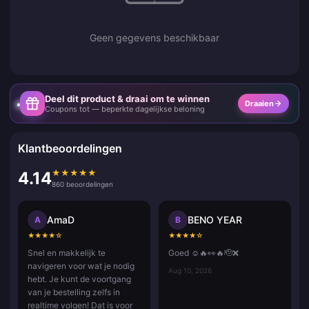
Geen gegevens beschikbaar
Deel dit product & draai om te winnen
Draaien
Coupons tot — beperkte dagelijkse beloning
Klantbeoordelingen
★
★
★
★
★
4.14
860 beoordelingen
AmaD
BENO YEAR
A
B
★
★
★
★
☆
★
★
★
★
☆
Snel en makkelijk te
Goed ☺️🔥👀🔥🫡❌
navigeren voor wat je nodig
Aug 10, 2026
hebt. Je kunt de voortgang
van je bestelling zelfs in
realtime volgen! Dat is voor