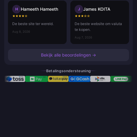
Hameeth Hameeth
James KOITA
H
J
★
★
★
★
☆
★
★
★
☆
☆
De beste site ter wereld.
De beste website om valuta
te kopen.
Aug 8, 2026
Aug 7, 2026
Bekijk alle beoordelingen →
Betalingsondersteuning