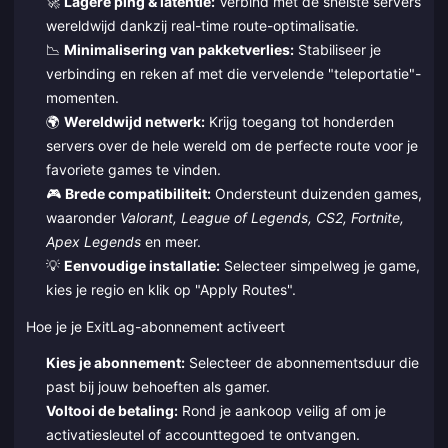
🚀
Lagere ping & latentie:
Verbind met de snelste servers
wereldwijd dankzij real-time route-optimalisatie.
📉
Minimalisering van pakketverlies:
Stabiliseer je
verbinding en reken af met die vervelende "teleportatie"-
momenten.
🌍
Wereldwijd netwerk:
Krijg toegang tot honderden
servers over de hele wereld om de perfecte route voor je
favoriete games te vinden.
🎮
Brede compatibiliteit:
Ondersteunt duizenden games,
waaronder
Valorant, League of Legends, CS2, Fortnite,
Apex Legends
en meer.
💡
Eenvoudige installatie:
Selecteer simpelweg je game,
kies je regio en klik op "Apply Routes".
Hoe je je ExitLag-abonnement activeert
Kies je abonnement:
Selecteer de abonnementsduur die
past bij jouw behoeften als gamer.
Voltooi de betaling:
Rond je aankoop veilig af om je
activatiesleutel of accounttegoed te ontvangen.