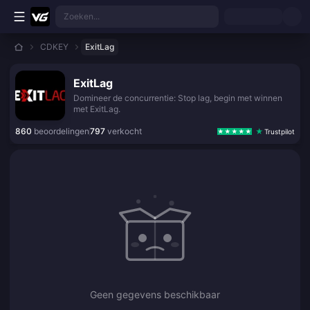
Ga direct naar de hoofdinhoud
Zoeken...
CDKEY
ExitLag
ExitLag
Domineer de concurrentie: Stop lag, begin met winnen
met ExitLag.
860
beoordelingen
797
verkocht
Trustpilot
Geen gegevens beschikbaar