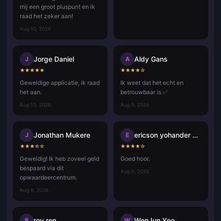
mij een groot pluspunt en ik
raad het zeker aan!
Aug 10, 2026
Jorge Daniel
Aldy Gans
J
A
★
★
★
★
★
★
★
★
★
☆
Geweldige applicatie, ik raad
Ik weet dat het echt en
het aan.
betrouwbaar is ✅
Aug 10, 2026
Aug 9, 2026
Jonathan Mukere
ericson yohander alvarado mart
J
E
★
★
★
☆
☆
★
★
★
★
☆
Geweldig! Ik heb zoveel geld
Goed hoor.
bespaard via dit
Aug 9, 2026
opwaardeercentrum.
Aug 9, 2026
roy ren
WenJun Yeo
R
W