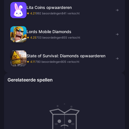
Lita Coins opwaarderen
→
★ 4.21
992 beoordelingen
841 verkocht
Lords Mobile Diamonds
→
★ 4.25
703 beoordelingen
855 verkocht
State of Survival: Diamonds opwaarderen
→
★ 4.11
780 beoordelingen
805 verkocht
Gerelateerde spellen