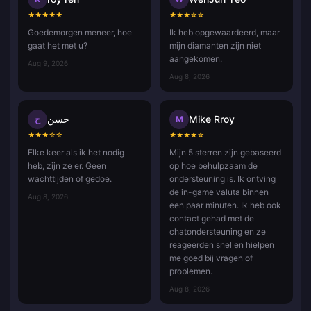
★
★
★
★
★
★
★
★
☆
☆
Goedemorgen meneer, hoe
Ik heb opgewaardeerd, maar
gaat het met u?
mijn diamanten zijn niet
aangekomen.
Aug 9, 2026
Aug 8, 2026
حسن
Mike Rroy
ح
M
★
★
★
☆
☆
★
★
★
★
☆
Elke keer als ik het nodig
Mijn 5 sterren zijn gebaseerd
heb, zijn ze er. Geen
op hoe behulpzaam de
wachttijden of gedoe.
ondersteuning is. Ik ontving
de in-game valuta binnen
Aug 8, 2026
een paar minuten. Ik heb ook
contact gehad met de
chatondersteuning en ze
reageerden snel en hielpen
me goed bij vragen of
problemen.
Aug 8, 2026