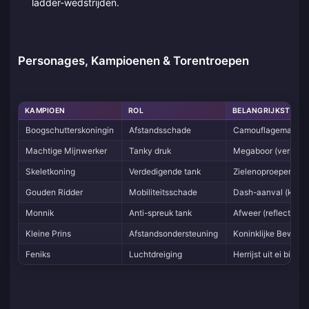
ladder-wedstrijden.
Personages, Kampioenen & Torentroepen
KAMPIOEN
ROL
BELANGRIJKSTE VA
Boogschutterskoningin
Afstandsschade
Camouflagemantel (
Machtige Mijnwerker
Tanky druk
Megaboor (verplaat
Skeletkoning
Verdedigende tank
Zielenoproeper (roept
Gouden Ridder
Mobiliteitsschade
Dash-aanval (ketti
Monnik
Anti-spreuk tank
Afweer (reflecteert
Kleine Prins
Afstandsondersteuning
Koninklijke Bewaker
Feniks
Luchtdreiging
Herrijst uit ei bij ov