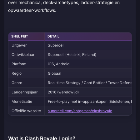
over mechanica, deck-archetypes, ladder-strategie en
opwaardeer-workflows.
SNEL FEIT
DETAIL
Uitgever
Supercell
Ontwikkelaar
Supercell (Helsinki, Finland)
Platform
iOS, Android
Regio
Globaal
Genre
Real-time Strategy / Card Battler / Tower Defense
Lanceringsjaar
2016 (wereldwijd)
Monetisatie
Free-to-play met in-app aankopen (Edelstenen, Pass
Officiële website
supercell.com/en/games/clashroyale
Wat is Clash Royale Login?