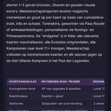
sterren 1–3 geven bronzen, zilveren en gouden visuele
extra's. Meesterschapstrajecten leveren magische
voorwerpen en goud op per kaart op basis van cumulatieve
inzet, kills en schade. Torenskins, gewonnen via Pass Royale
of winkelaanbiedingen, personaliseren de Konings- en
Prinsessentorens. De "endgame" is in feite: alle relevante
kaarten maximaliseren, alle Evoluties ontgrendelen, alle
Kampioenen naar level 11+ brengen, Meesterschap
voltooien op kenmerkende kaarten en elk seizoen jagen op
de titel Ultieme Kampioen in het Pad der Legenden.
VOORTGANGSLAAG
ONTGRENDELINGS-TRIGGER
ENDGAME-W
Koningstoren-level
XP van upgrades & donaties
Level 15 max
Kaartniveaus
Kaarten + goud
Level 15 met 
Sterlevels
Sterpunten van over-leveling
3 sterren per
Meesterschap
Kaartgebruik in echte wedstrijden
3 niveaus pe