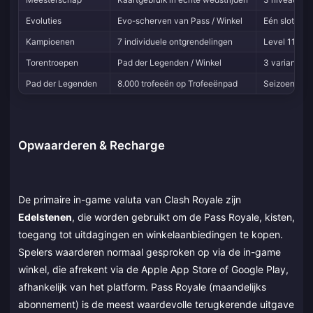
Evoluties
Evo-scherven van Pass / Winkel
Eén slot per
Kampioenen
7 individuele ontgrendelingen
Level 11+ vo
Torentroepen
Pad der Legenden / Winkel
3 varianten,
Pad der Legenden
8.000 trofeeën op Trofeeënpad
Seizoensgeb
Opwaarderen & Recharge
De primaire in-game valuta van Clash Royale zijn
Edelstenen
, die worden gebruikt om de Pass Royale, kisten,
toegang tot uitdagingen en winkelaanbiedingen te kopen.
Spelers waarderen normaal gesproken op via de in-game
winkel, die afrekent via de Apple App Store of Google Play,
afhankelijk van het platform. Pass Royale (maandelijks
abonnement) is de meest waardevolle terugkerende uitgave