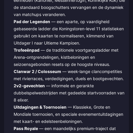
eenheden (Kanonier, Messenhertogin, Koninklijke Kok) die
de standaard boogschutters vervangen en de dynamiek
van matchups veranderen.
Pad der Legenden
— een aparte, op vaardigheid
gebaseerde ladder die Koningstoren-level 11 statistieken
gebruikt om kaarten te normaliseren, klimmend van
Uitdager I naar Ultieme Kampioen.
Trofeeënpad
— de traditionele voortgangsladder met
Arena-ontgrendelingen, kistbeloningen en
seizoensgebonden resets op de hoogste niveaus.
Clanwar 2 / Colosseum
— week-lange clancompetities
met rivierraces, verdedigingen, duels en bootgevechten.
2v2-gevechten
— informele en gerankte
dubbelspelwedstrijden met gedeelde startvoorraden van
8 elixer.
Uitdagingen & Toernooien
— Klassieke, Grote en
Mondiale toernooien, en speciale evenementuitdagingen
met kaart- en edelsteenbeloningen.
Pass Royale
— een maandelijks premium-traject dat