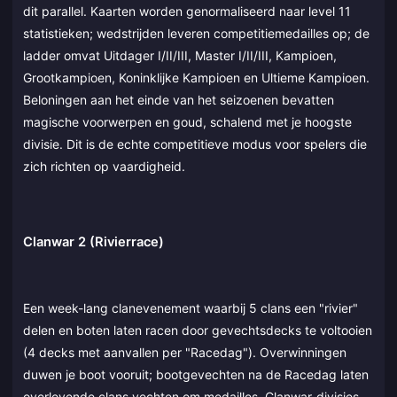
dit parallel. Kaarten worden genormaliseerd naar level 11
statistieken; wedstrijden leveren competitiemedailles op; de
ladder omvat Uitdager I/II/III, Master I/II/III, Kampioen,
Grootkampioen, Koninklijke Kampioen en Ultieme Kampioen.
Beloningen aan het einde van het seizoenen bevatten
magische voorwerpen en goud, schalend met je hoogste
divisie. Dit is de echte competitieve modus voor spelers die
zich richten op vaardigheid.
Clanwar 2 (Rivierrace)
Een week-lang clanevenement waarbij 5 clans een "rivier"
delen en boten laten racen door gevechtsdecks te voltooien
(4 decks met aanvallen per "Racedag"). Overwinningen
duwen je boot vooruit; bootgevechten na de Racedag laten
overlevende clans vechten om medailles. Clanwar-divisies