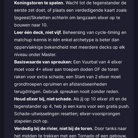
Koningstoren te spelen.
Wacht tot de tegenstander de
eerste zet doet, of plaats een verdedigende kaart zoals
Ijsgeest/Skeletten achterin om langzaam elixer op te
bouwen naar 10.
Leer één deck, niet vijf.
Beheersing van cycle-timing en
matchup-kennis in één enkel archetype is beter dan
oppervlakkige bekendheid met meerdere decks op elk
niveau onder Master.
Basiswaarde van spreuken:
Een Vuurbal van 4 elixer
moet voor 4+ elixer aan troepen doden OF de toren
raken voor extra schade; een Stam van 2 elixer moet
grondtroepen opruimen en afstandseenheden
terugdringen. Gebruik spreuken nooit zonder reden.
Houd elixer bij, niet schade.
Als jij op 10 elixer zit en de
tegenstander op 4, heb je een kans voor een gratis push.
Schade-uitwisselingen resetten; elixer-voorsprongen
stapelen zich op.
Verdedig bij de rivier, niet bij de toren.
Door tanks naar
het midden te trekken met een Tornado of een gebouw,