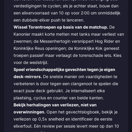
verdedigingen te cyclen; als je achter staat, bouw dan
een elixervoorraad van 10 op voor 2:00 om onmiddellijk
een dubbele-elixer push te lanceren.
Wissel Torentroepen op basis van de matchup.
De
Kanonier maakt korte metten met tanks maar verliest van
zwermen; de Messenhertogin versnippert Hog Rider en
Koninklijke Reus openingen; de Koninklijke Kok geneest
troepen passief maar verlaagt de torenschade iets. Kies
voor de wedstrijd.
Speel vriendschappelijke gevechten tegen je eigen
deck-mirrors.
De snelste manier om vaardigheden te
verbeteren is door tegen een clangenoot te spelen die
exact jouw deck gebruikt. Je internaliseert elke
plaatsing, cyclus en counter van beide kanten.
Bekijk herhalingen van verliezen, niet van
overwinningen.
Open het gevechtslogboek, bekijk je
verliezen op 0,5x snelheid en identificeer de eerste
elixerfout. Eén review per sessie levert meer op dan 10