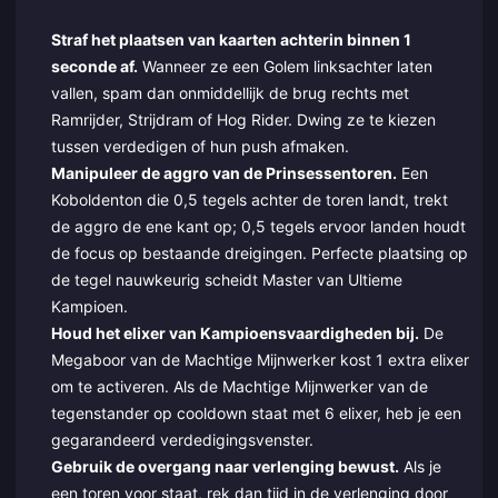
Straf het plaatsen van kaarten achterin binnen 1
seconde af.
Wanneer ze een Golem linksachter laten
vallen, spam dan onmiddellijk de brug rechts met
Ramrijder, Strijdram of Hog Rider. Dwing ze te kiezen
tussen verdedigen of hun push afmaken.
Manipuleer de aggro van de Prinsessentoren.
Een
Koboldenton die 0,5 tegels achter de toren landt, trekt
de aggro de ene kant op; 0,5 tegels ervoor landen houdt
de focus op bestaande dreigingen. Perfecte plaatsing op
de tegel nauwkeurig scheidt Master van Ultieme
Kampioen.
Houd het elixer van Kampioensvaardigheden bij.
De
Megaboor van de Machtige Mijnwerker kost 1 extra elixer
om te activeren. Als de Machtige Mijnwerker van de
tegenstander op cooldown staat met 6 elixer, heb je een
gegarandeerd verdedigingsvenster.
Gebruik de overgang naar verlenging bewust.
Als je
een toren voor staat, rek dan tijd in de verlenging door