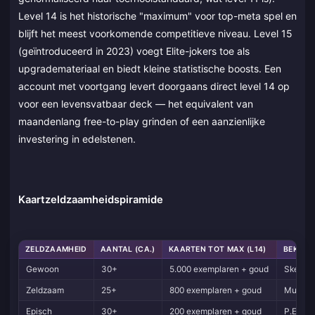
Level 14 is het historische "maximum" voor top-meta spel en
blijft het meest voorkomende competitieve niveau. Level 15
(geïntroduceerd in 2023) voegt Elite-jokers toe als
upgrademateriaal en biedt kleine statistische boosts. Een
account met voortgang levert doorgaans direct level 14 op
voor een levensvatbaar deck — het equivalent van
maandenlang free-to-play grinden of een aanzienlijke
investering in edelstenen.
Kaartzeldzaamheidspiramide
ZELDZAAMHEID
AANTAL (CA.)
KAARTEN TOT MAX (L14)
BEKEND
Gewoon
30+
5.000 exemplaren + goud
Skelett
Zeldzaam
25+
800 exemplaren + goud
Musketie
Episch
30+
200 exemplaren + goud
P.E.K.K