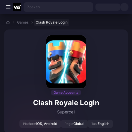
Ga direct naar de hoofdinhoud
Zoeken...
Games
Clash Royale Login
Game Accounts
Clash Royale Login
Supercell
iOS, Android
Global
English
Platform
Regio
Taal