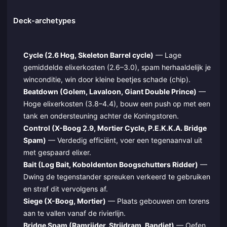
Deck-archetypes
Cycle (2.6 Hog, Skeleton Barrel cycle)
— Lage
gemiddelde elixerkosten (2.6–3.0), spam herhaaldelijk je
winconditie, win door kleine beetjes schade (chip).
Beatdown (Golem, Lavaloon, Giant Double Prince)
—
Hoge elixerkosten (3.8–4.4), bouw een push op met een
tank en ondersteuning achter de Koningstoren.
Control (X-Boog 2.9, Mortier Cycle, P.E.K.K.A. Bridge
Spam)
— Verdedig efficiënt, voer een tegenaanval uit
met gespaard elixer.
Bait (Log Bait, Koboldenton Boogschutters Ridder)
—
Dwing de tegenstander spreuken verkeerd te gebruiken
en straf dit vervolgens af.
Siege (X-Boog, Mortier)
— Plaats gebouwen om torens
aan te vallen vanaf de rivierlijn.
Bridge Spam (Ramrijder, Strijdram, Bandiet)
— Oefen