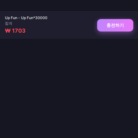
Up Fun - Up Fun*30000
합계
충전하기
₩ 1703
게임 및 라이브 앱 충전을 위한 신뢰할 수 있는 플랫폼. 즉시 전송, 안전한 결제, 최저가
보장.
팔로우하기
·
·
·
·
·
회사 소개
문의하기
자주 묻는 질문
반품 정책
배송 정책
·
·
자금세탁방지(AML) 정책
개인정보 처리방침
서비스 약관