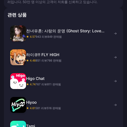
러입니다. 50만 명 이상의 고객이 저희를 신뢰하고 있습니다.
관련 상품
천녀유혼: 사랑의 운명 (Ghost Story: Love
→
Destiny) 옥 충전
★ 4.57
943 리뷰
849 판매됨
하이큐!! FLY HIGH
→
★ 4.48
851 리뷰
766 판매됨
Higo Chat
→
★ 4.74
767 리뷰
811 판매됨
Hiyoo
→
★ 4.61
581 리뷰
516 판매됨
Tami