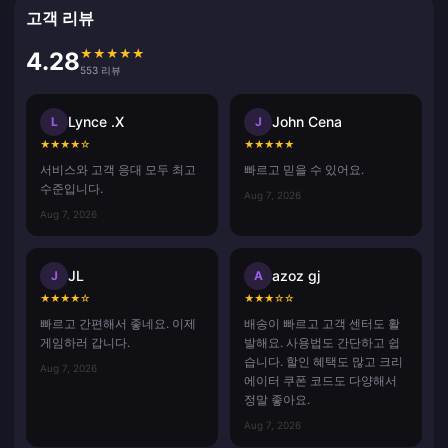
고객 리뷰
★
★
★
★
★
4.28
553 리뷰
Lynce .X
John Cena
L
J
★
★
★
★
☆
★
★
★
★
★
서비스와 고객 응대 모두 최고
빠르고 믿을 수 있어요.
수준입니다.
Aug 7, 2026
Aug 7, 2026
JL
azoz gj
J
A
★
★
★
★
☆
★
★
★
☆
☆
빠르고 간편해서 좋네요. 이제
배송이 빠르고 고객 센터도 활
게임하러 갑니다.
발해요. 사용법도 간단하고 쉽
습니다. 할인 혜택도 많고 크리
Aug 7, 2026
에이터 쿠폰 코드도 다양해서
정말 좋아요.
Aug 7, 2026