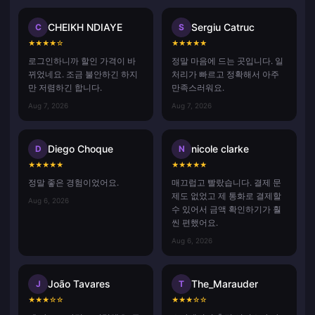
CHEIKH NDIAYE
Sergiu Catruc
C
S
★
★
★
★
☆
★
★
★
★
★
로그인하니까 할인 가격이 바
정말 마음에 드는 곳입니다. 일
뀌었네요. 조금 불안하긴 하지
처리가 빠르고 정확해서 아주
만 저렴하긴 합니다.
만족스러워요.
Aug 7, 2026
Aug 7, 2026
Diego Choque
nicole clarke
D
N
★
★
★
★
★
★
★
★
★
★
정말 좋은 경험이었어요.
매끄럽고 빨랐습니다. 결제 문
제도 없었고 제 통화로 결제할
Aug 6, 2026
수 있어서 금액 확인하기가 훨
씬 편했어요.
Aug 6, 2026
João Tavares
The_Marauder
J
T
★
★
★
☆
☆
★
★
★
☆
☆