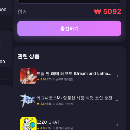
000
₩ 5092
합계
충전하기
관련 상품
000
드림 앤 레테 레코드 (Dream and Lethe
→
Record) 골드 충전
★ 4.98
825 리뷰
601 판매됨
라그나로크M: 영원한 사랑 빅캣 코인 충전
→
★ 4.64
646 리뷰
803 판매됨
EZZO CHAT
→
★ 4.09
697 리뷰
769 판매됨