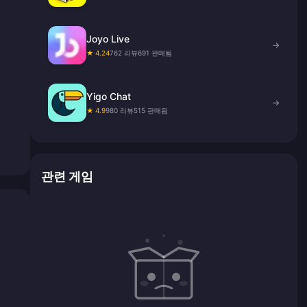
Joyo Live
→
★ 4.24
762 리뷰
691 판매됨
Yigo Chat
→
★ 4.9
980 리뷰
515 판매됨
관련 게임