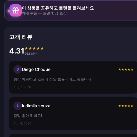
이 상품을 공유하고 룰렛을 돌려보세요
최대 쿠폰 — 일일 한정 보상
고객 리뷰
★
★
★
★
★
4.31
963 리뷰
Diego Choque
D
★
★
★
★
☆
항상 이용하고 있는데 정말 효율적이고 좋습니다.
Aug 7, 2026
ludimila souza
L
★
★
★
☆
☆
정말 좋아요 최고!
Aug 6, 2026