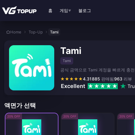
본문으로 바로가기
홈
게임
블로그
▼
Home
Top-Up
Tami
Tami
Tami
공식 금액으로 Tami 계정을 빠르게 
★
★
★
★
★
4.31
885
판매됨
963
리뷰
Excellent
Tru
액면가 선택
20% OFF
20% OFF
20% OFF