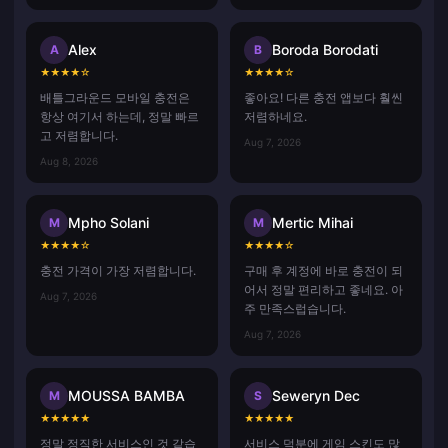
Alex
Boroda Borodati
A
B
★
★
★
★
☆
★
★
★
★
☆
배틀그라운드 모바일 충전은
좋아요! 다른 충전 앱보다 훨씬
항상 여기서 하는데, 정말 빠르
저렴하네요.
고 저렴합니다.
Aug 7, 2026
Aug 8, 2026
Mpho Solani
Mertic Mihai
M
M
★
★
★
★
☆
★
★
★
★
☆
충전 가격이 가장 저렴합니다.
구매 후 계정에 바로 충전이 되
어서 정말 편리하고 좋네요. 아
Aug 7, 2026
주 만족스럽습니다.
Aug 7, 2026
MOUSSA BAMBA
Seweryn Dec
M
S
★
★
★
★
★
★
★
★
★
★
정말 정직한 서비스인 것 같습
서비스 덕분에 게임 스킨도 많