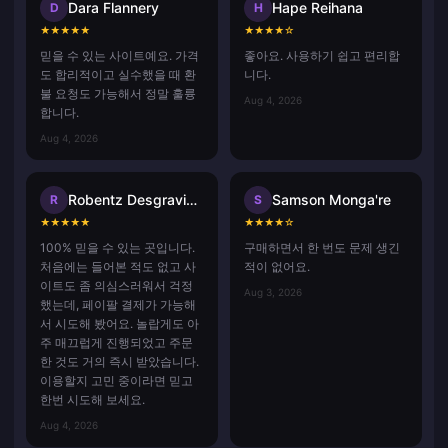
Dara Flannery
Hape Reihana
D
H
★
★
★
★
★
★
★
★
★
☆
믿을 수 있는 사이트예요. 가격
좋아요. 사용하기 쉽고 편리합
도 합리적이고 실수했을 때 환
니다.
불 요청도 가능해서 정말 훌륭
Aug 4, 2026
합니다.
Aug 4, 2026
Robentz Desgraviers
Samson Monga're
R
S
★
★
★
★
★
★
★
★
★
☆
100% 믿을 수 있는 곳입니다.
구매하면서 한 번도 문제 생긴
처음에는 들어본 적도 없고 사
적이 없어요.
이트도 좀 의심스러워서 걱정
Aug 3, 2026
했는데, 페이팔 결제가 가능해
서 시도해 봤어요. 놀랍게도 아
주 매끄럽게 진행되었고 주문
한 것도 거의 즉시 받았습니다.
이용할지 고민 중이라면 믿고
한번 시도해 보세요.
Aug 4, 2026