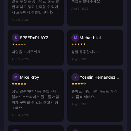
믿을 수 있는 곳이에요. 좋은 할
백업을 보내주세요.
인 혜택도 많고 신뢰할 수 있어
Aug 5, 2026
서 모두에게 추천합니다!👍
Aug 5, 2026
SPEEDxPLAYZ
Mehar bilal
S
M
★
★
★
★
☆
★
★
★
★
★
백업을 보내주세요.
정말 유용합니다.
Aug 5, 2026
Aug 5, 2026
Mike Rroy
Yoselin Hernandez ramos
M
Y
★
★
★
☆
☆
★
★
★
★
☆
정말 만족하며 사용 중입니다.
좋아요. 다만 다이아몬드 가격
블러드스트라이크 골드를 저렴
이 좀 비싸네요.
하게 구매할 수 있는 최고의 장
Aug 4, 2026
소예요.
Aug 4, 2026