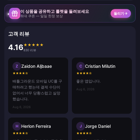
이 상품을 공유하고 룰렛을 돌려보세요
돌리기
최대 쿠폰 — 일일 한정 보상
고객 리뷰
★
★
★
★
★
4.16
830 리뷰
Zaidon Aljbaae
Cristian Milutin
Z
C
★
★
★
★
☆
★
★
★
★
☆
배틀그라운드 모바일 UC를 구
좋은 앱입니다.
매하려고 했는데 결제 수단이
Aug 6, 2026
없어서 너무 당황스럽고 실망
했습니다.
Aug 6, 2026
Herlon Ferreira
Jorge Daniel
H
J
★
★
★
★
☆
★
★
★
★
☆