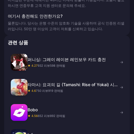
하시면 연중무휴 고객 지원 센터로 문의해 주세요.
여기서 충전해도 안전한가요?
물론입니다. 당사는 은행 수준의 암호화 기술을 사용하며 공식 인증된 리셀
러입니다. 50만 명 이상의 고객이 저희를 신뢰하고 있습니다.
관련 상품
퍼니싱: 그레이 레이븐 레인보우 카드 충전
→
★ 4.27
932 리뷰
598 판매됨
타마시: 요괴의 길 (Tamashi: Rise of Yokai) 시세
→
충전
★ 4.6
750 리뷰
919 판매됨
Bobo
→
★ 4.56
652 리뷰
892 판매됨