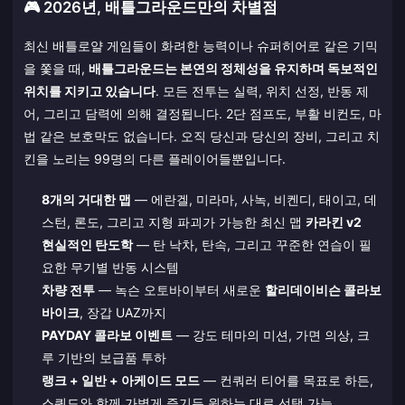
🎮 2026년, 배틀그라운드만의 차별점
최신 배틀로얄 게임들이 화려한 능력이나 슈퍼히어로 같은 기믹
을 쫓을 때,
배틀그라운드는 본연의 정체성을 유지하며 독보적인
위치를 지키고 있습니다
. 모든 전투는 실력, 위치 선정, 반동 제
어, 그리고 담력에 의해 결정됩니다. 2단 점프도, 부활 비컨도, 마
법 같은 보호막도 없습니다. 오직 당신과 당신의 장비, 그리고 치
킨을 노리는 99명의 다른 플레이어들뿐입니다.
8개의 거대한 맵
— 에란겔, 미라마, 사녹, 비켄디, 태이고, 데
스턴, 론도, 그리고 지형 파괴가 가능한 최신 맵
카라킨 v2
현실적인 탄도학
— 탄 낙차, 탄속, 그리고 꾸준한 연습이 필
요한 무기별 반동 시스템
차량 전투
— 녹슨 오토바이부터 새로운
할리데이비슨 콜라보
바이크
, 장갑 UAZ까지
PAYDAY 콜라보 이벤트
— 강도 테마의 미션, 가면 의상, 크
루 기반의 보급품 투하
랭크 + 일반 + 아케이드 모드
— 컨쿼러 티어를 목표로 하든,
스쿼드와 함께 가볍게 즐기든 원하는 대로 선택 가능