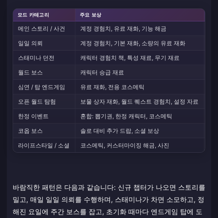
모드 카테고리
주요 보상
빈
메인 스토리 / 사건
계정 경험치, 유료 재화, 기능 해금
패치
일일 의뢰
계정 경험치, 기본 재화, 소량의 유료 재화
매
스태미나 던전
캐릭터 경험치 책, 특성 재료, 무기 재료
스
월드 보스
캐릭터 승급 재료
보
심연 / 탑 엔드게임
유료 재화, 전용 코스메틱
월
오픈 월드 탐험
보물 상자 재화, 월드 퀘스트 경험치, 설정 자료
지
한정 이벤트
혼합: 뽑기권, 한정 캐릭터, 코스메틱
패
코옵 보스
솔로 대비 추가 드랍, 소셜 보상
일
라이프스타일 / 소셜
코스메틱, 커스터마이징 해금, 사진
상
바람직한 패턴은 다음과 같습니다: 신규 챕터가 나오면 스토리를
밀고, 매일 일일 의뢰를 수행하며, 스태미나가 차면 소모하고, 정
해진 요일에 주간 보스를 잡고, 초기화 때마다 엔드게임 탑에 도