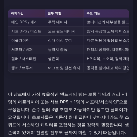
아키타입
전투 역할
주요 기능
메인 DPS / 캐리
주력 대미지
로테이션의 대부분을 필드에서 소
서브 DPS / 버스트
오프 필드 대미지
짧게 등장해 고위력 버스트를 
어플라이어
상태 이상 부여
다른 팀원이 활용할 원소/상태 
서포터 / 버퍼
능력치 증폭
캐리의 공격력, 치명타, 피해 보
힐러 / 서스테인
생존력
HP 회복, 보호막, 정화 제공, 
탱커 / 브루저
어그로 및 전선 유지
공격을 받아내고 적의 강인도를
이 장르에서 가장 효율적인 엔드게임 팀은 보통 "1명의 캐리 + 1
명의 어플라이어 또는 서브 DPS + 1명의 서포터/서스테인"으로
구성됩니다. 순수 딜러 3명 조합도 가능하지만 정교한 플레이가
요구됩니다. 초보자들은 이론상 최대 딜량이 낮아지더라도 첫 스
쿼드에 서스테인 캐릭터를 포함하는 것을 강력히 권장합니다. 생
존력이 있어야 전멸할 전투도 끝까지 마칠 수 있기 때문입니다.