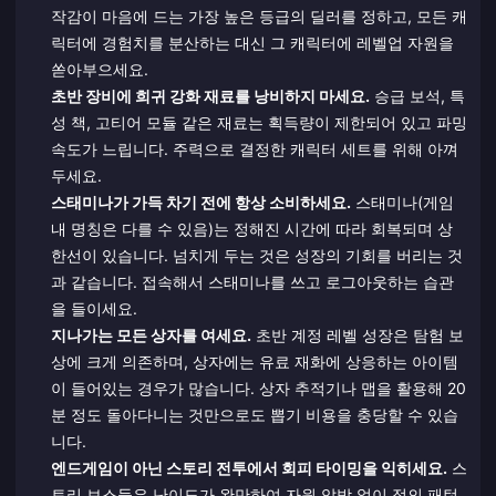
작감이 마음에 드는 가장 높은 등급의 딜러를 정하고, 모든 캐
릭터에 경험치를 분산하는 대신 그 캐릭터에 레벨업 자원을
쏟아부으세요.
초반 장비에 희귀 강화 재료를 낭비하지 마세요.
승급 보석, 특
성 책, 고티어 모듈 같은 재료는 획득량이 제한되어 있고 파밍
속도가 느립니다. 주력으로 결정한 캐릭터 세트를 위해 아껴
두세요.
스태미나가 가득 차기 전에 항상 소비하세요.
스태미나(게임
내 명칭은 다를 수 있음)는 정해진 시간에 따라 회복되며 상
한선이 있습니다. 넘치게 두는 것은 성장의 기회를 버리는 것
과 같습니다. 접속해서 스태미나를 쓰고 로그아웃하는 습관
을 들이세요.
지나가는 모든 상자를 여세요.
초반 계정 레벨 성장은 탐험 보
상에 크게 의존하며, 상자에는 유료 재화에 상응하는 아이템
이 들어있는 경우가 많습니다. 상자 추적기나 맵을 활용해 20
분 정도 돌아다니는 것만으로도 뽑기 비용을 충당할 수 있습
니다.
엔드게임이 아닌 스토리 전투에서 회피 타이밍을 익히세요.
스
토리 보스들은 난이도가 완만하여 자원 압박 없이 적의 패턴