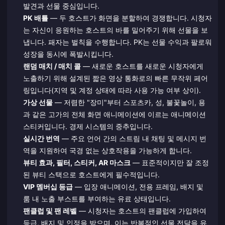
발견과 선물 중심입니다.
PK 배틀
— 두 호스트가 화면을 분할하여 경쟁합니다. 시청자
는 자신이 응원하는 호스트의 바를 밀어주기 위해 선물을 보
냅니다. 패자는 벌칙을 수행합니다. PK는 선물 수익과 팔로워
성장을 동시에 폭발시킵니다.
랜덤 매치 / 매치 콜
— 새로운 호스트를 새로운 시청자에게
노출하기 위해 설계된 짧은 영상 통화로의 빠른 무작위 페어
링입니다(지역 및 계정 상태에 따라 사용 가능 여부 상이).
가상 선물
— 저렴한 "장미"부터 스포츠카, 성, 불꽃놀이, 용
과 같은 고가의 전체 화면 애니메이션에 이르는 애니메이션
스티커입니다. 경제 시스템의 중추입니다.
실시간 번역
— 주요 언어 간의 스트림 내 채팅 및 메시지 번
역을 지원하여 국경 없는 상호작용을 가능하게 합니다.
뷰티 효과, 필터, 스티커, AR 마스크
— 표준적이지만 잘 조정
된 뷰티 스택으로 호스트에게 필수적입니다.
VIP 멤버십 등급
— 입장 애니메이션, 전용 프레임, 배지 및
룸 내 노출 부스트를 부여하는 유료 상태입니다.
팬클럽 및 팬 레벨
— 시청자는 호스트의 팬클럽에 가입하여
등급, 배지 및 인정을 받으며, 이는 반복적인 선물 전달을 유