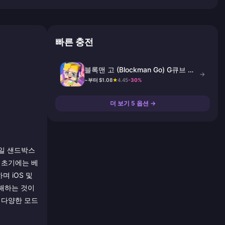
빠른 충전
블록맨 고 (Blockman Go) G큐브 충
→
전
~부터 $1.08
★
4.45
-30%
더 보기 5 옵션 →
바일 샌드박스
, 초기에는 베
며 iOS 및
이해하는 것이
 다양한 모드