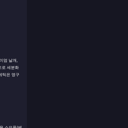
미엄 날개,
롯으로 세분화
메틱은 영구
전용 소모품(베