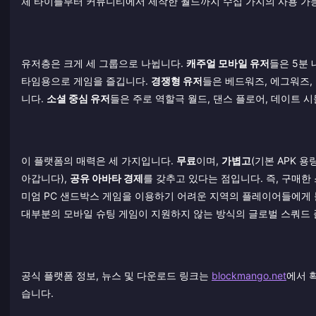
체 타이틀부터 커뮤니티에서 제작한 월드까지 수십 가지의 사용 가능
유저층은 크게 세 그룹으로 나뉩니다.
캐주얼 모바일 유저
들은 5분 
타임용으로 게임을 즐깁니다.
경쟁형 유저
들은 베드워즈, 에그워즈,
니다.
소셜 중심 유저
들은 주로 역할극 월드, 댄스 플로어, 데이트 
이 플랫폼의 매력은 세 가지입니다.
무료
이며,
가볍고
(기본 APK 
아갑니다),
공유 아바타 경제
를 갖추고 있다는 점입니다. 즉, 구매한
미엄 PC 샌드박스 게임을 이용하기 어려운 지역의 플레이어들에게 블
대부분의 모바일 슈팅 게임이 지원하지 않는 방식의 글로벌 스쿼드 
공식 플랫폼 정보, 뉴스 및 다운로드 링크는
blockmango.net
에서 
습니다.