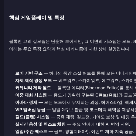
핵심 게임플레이 및 특징
블록맨 고의 겉모습은 단순해 보이지만, 그 이면의 시스템은 모드,
아래는 주요 특징 요약과 핵심 메커니즘에 대한 상세 설명입니다.
로비 기반 구조
— 하나의 중앙 소셜 허브를 통해 모든 미니게임
자체 제작 경쟁 모드
— 베드워즈, 스카이워즈, 에그워즈, 스카이블
커뮤니티 제작 월드
— 블록맨 에디터(Blockman Editor)를 통
이중 재화 시스템
— 용도가 명확히 구분된 G큐브(유료)와 골드(무
아바타 경제
— 모든 모드에서 유지되는 의상, 헤어스타일, 액세서리
VIP 멤버십 등급
— 일일 G큐브 환급 및 코스메틱 혜택을 제공하
길드(클랜) 시스템
— 공유 채팅, 길드전, 기여도 보상 및 매칭 우
실시간 음성 및 텍스트 채팅
— 주요 언어에 대한 AI 번역 지원.
일일/주간 퀘스트
— 골드, 경험치(EXP), 이벤트 재화 지속 공급.