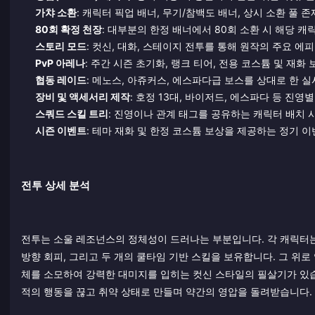
가챠 소환
: 캐릭터 픽업 배너, 무기/참백도 배너, 상시 소환 풀 존
80회 확정 천장
: 대부분의 한정 배너에서 80회 소환 시 해당 캐
스토리 모드
: 컷신, 대화, 스테이지 전투를 통해 원작의 주요 에피
PvP 아레나
: 주간 시즌 초기화, 랭크 티어, 전용 코스튬 및 재화 
협동 레이드
: 메노스, 아쥬커스, 에스파다급 보스를 상대로 한 실
장비 및 액세서리 제작
: 호정 13대, 바이저드, 에스파다 등 진영
스쿼드 스킬 트리
: 진영이나 관계 태그를 공유하는 캐릭터 배치 
시즌 이벤트
: 테마 재화 및 한정 코스튬 보상을 제공하는 정기 이
전투 상세 분석
전투는 소울 레조넌스의 정체성이 드러나는 부분입니다. 각 캐릭터는 
방향 회피, 그리고 두 개의 쿨타임 기반 스킬을 보유합니다. 그 위로
체를 소모하여 강력한 대미지를 입히는 컷신 스타일의 필살기가 있습
적의 행동을 끊고 취약 상태로 만들며 약간의 영압을 돌려받습니다.