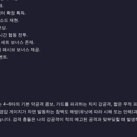
재.
릭터 확정 획득.
소드 재현.
보상.
시간 협동 전투.
별 세트 보너스 존재.
시 패시브 보너스 제공.
벤트.
4~6타의 기본 약공격 콤보, 가드를 파괴하는 차지 강공격, 짧은 무적 
 영압 게이지가 차면 발동하는 참백도 해방(유닛에 따라 시해 또는 만해)과
니다. 검격 충돌은 나의 강공격이 적의 예고된 공격과 맞부딪힐 때 발생하