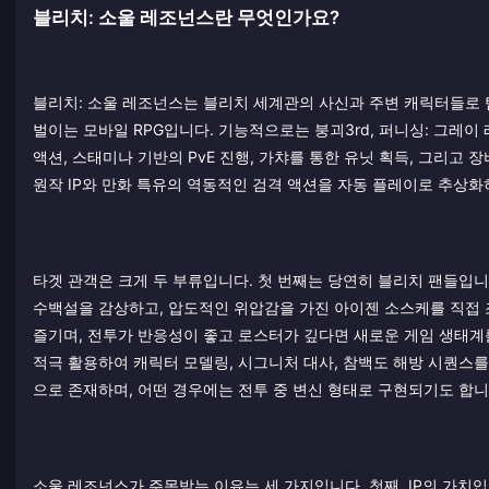
블리치: 소울 레조넌스란 무엇인가요?
블리치: 소울 레조넌스는 블리치 세계관의 사신과 주변 캐릭터들로 팀
벌이는 모바일 RPG입니다. 기능적으로는 붕괴3rd, 퍼니싱: 그레이
액션, 스태미나 기반의 PvE 진행, 가챠를 통한 유닛 획득, 그리고
원작 IP와 만화 특유의 역동적인 검격 액션을 자동 플레이로 추상
타겟 관객은 크게 두 부류입니다. 첫 번째는 당연히 블리치 팬들입
수백설을 감상하고, 압도적인 위압감을 가진 아이젠 소스케를 직접 
즐기며, 전투가 반응성이 좋고 로스터가 깊다면 새로운 게임 생태계를 배
적극 활용하여 캐릭터 모델링, 시그니처 대사, 참백도 해방 시퀀스
으로 존재하며, 어떤 경우에는 전투 중 변신 형태로 구현되기도 합니
소울 레조넌스가 주목받는 이유는 세 가지입니다. 첫째, IP의 가