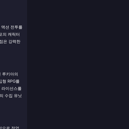
간 액션 전투를
템포의 캐릭터
별점은 강력한
된 루키아의
형 RPG를
공식 라이선스를
의 수집 유닛
적으로 적었