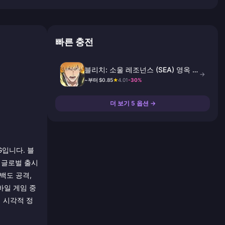
빠른 충전
블리치: 소울 레조넌스 (SEA) 영옥 및
→
패키지 충전
~부터 $0.85
★
4.01
-30%
더 보기 5 옵션 →
G입니다. 블
로 글로벌 출시
참백도 공격,
바일 게임 중
 시각적 정