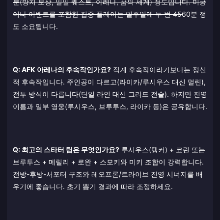
분(방치 보상, 일일 퀘스트, 아레나, 꿈의 세계) 정도입니다. 미궁
이나 이벤트를 포함한 집중 플레이는 일주일에 두 번 45
60분 정
도 소요됩니다.
Q: AFK 아레나의 후속작인가요?
직계 후속작이라기보다는 정신
적 후속작입니다. 주인공이 다르고(라이카/루시우스 대신 멀린),
전투 방식이 다릅니다(단일 라인 대신 그리드 전술). 하지만 진영
이름과 일부 영웅(루시우스, 브루투스, 라이카 등)은 공유합니다.
Q: 최고의 스타터 팀은 무엇인가요?
루시우스(탱커) + 코린 또는
브루투스 + 메릴리 + 로완 + 스모키와 미키 조합이 강력합니다.
전방-후방-서포터 구조와 레오프론/트라이브 진영 시너지를 배
우기에 좋습니다. 초기 뽑기 결과에 따라 조정하세요.