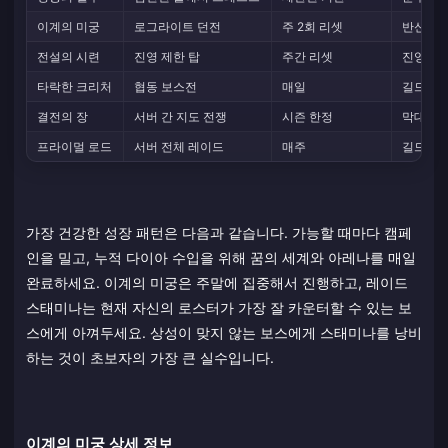
이계의 미궁
로그라이트 던전
주 2회 리셋
반신/하
전설의 시련
진영 제한 탑
주간 리셋
진영별 
타락한 크리처
협동 보스전
매일
길드 기
결전의 장
서버 간 지도 전쟁
시즌 한정
막대한 
프라이멀 로드
서버 전체 레이드
매주
길드 골
가장 건강한 성장 패턴은 다음과 같습니다. 가능할 때마다 캠페
인을 밀고, 누적 다이아 수입을 위해 꿈의 세계와 아레나를 매일
완료하세요. 이계의 미궁은 주말에 집중해서 진행하고, 레이드
스태미나는 현재 자신의 로스터가 가장 잘 카운터할 수 있는 보
스에게 아껴두세요. 상성이 맞지 않는 보스에게 스태미나를 낭비
하는 것이 초보자의 가장 큰 실수입니다.
이계의 미궁 상세 정보