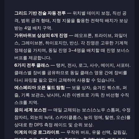
그리드 기반 전술 자동 전투
— 위치별 데미지 보정, 직선 공
격, 범위 공격 형태, 지형 지물을 활용한 전략적 배치가 보상
받는 4열 배치 구역.
가위바위보 상성의 6개 진영
— 레오프론, 트라이브, 와일더
스, 그레이브본, 하이포지안, 반신. 각 진영은 고유한 기계적
정체성을 가지며, 동일 진영 3~4명을 배치할 때 진영 보너스
버프를 제공합니다.
6가지 전투 클래스
— 탱커, 전사, 로그, 사수, 메이지, 서포터.
클래스별 장비를 공유하므로 동일 클래스 영웅 간에 장비를
다시 파밍할 필요 없이 교체하여 사용할 수 있습니다.
에스페리아 오픈 월드 탐험
— 보물 상자, 숨겨진 퀘스트, 퍼
즐, 기록 보관소, 낚시터, 시즌 이벤트로 가득 찬 비선형 수직
스크롤 지역.
꿈의 세계 보스전
— 매일 교체되는 보스(스노우 스톰퍼, 수정
잠자리, 외눈의 늑대, 스카이클롭스, 늪의 멍에, 탈렌, 오슨)를
상대로 한 DPS 측정 레이드 및 순위 보상.
이계의 미궁 로그라이트
— 무작위 버프, 유물 선택, 갈림길,