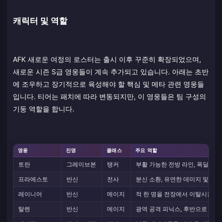
캐릭터 및 역할
AFK 새로운 여정의 로스터는 출시 이후 꾸준히 확장되었으며,
새로운 시즌 S급 영웅들이 계속 추가되고 있습니다. 아래는 초반
에 조우하고 장기적으로 육성해야 할 핵심 및 메타 관련 영웅들
입니다. 티어는 패치에 따라 변동되지만, 이 영웅들은 팀 구성의
기둥 역할을 합니다.
영웅
진영
클래스
주요 역할
토란
그레이브본
탱커
부활 가능한 전방 라인, 폭딜 조
프라에스토
반신
전사
분신 소환, 유연한 데미지 및 구역
레이니어
반신
메이지
적 한 명을 전장에서 이탈시킴 (단
탈렌
반신
메이지
광역 공격 피닉스, 후반으로 갈