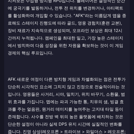
지켜보는 수집형 방치형 RPG입니다. 플레이어는 결정적인 순간
에 궁극기를 발동하거나, 전투 전 위치를 변경하거나, 아티팩트
를 활성화하여 개입할 수 있습니다. "AFK"라는 이름답게 앱을 종
료해도 스테이지 진행도에 따라 골드, 영웅 경험치(훈련 교본),
장비 재료가 지속적으로 생성되며, 오프라인 보상은 최대 12시
간까지 누적됩니다. 캠페인을 최대한 밀고, 가장 높은 스테이지
에서 방치하여 다음 성장을 위한 자원을 확보하는 것이 이 게임
경제의 핵심 루프입니다.
AFK 새로운 여정이 다른 방치형 게임과 차별화되는 점은 전투가
단순히 시각적인 요소에 그치지 않고 진정으로 전술적이라는 것
입니다. 영웅들은 사거리, 시야, 밀치기, 위치 바꾸기, 소환물, 범
위 효과를 가집니다. 맵에는 파괴 가능한 통, 치유의 샘, 빙결 효
과를 주는 얼음판, 원거리 데미지를 높여주는 고지대 타일 등이
존재합니다. 사수를 전방 벽 뒤의 높은 플랫폼에 배치하는 것은
단순한 설정이 아니라 실제 DPS 유지 시간에 실질적인 변화를
줍니다. 진영 상성(레오프론 > 트라이브 > 와일더스 > 레오프론;