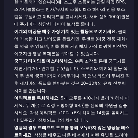
한 카운터가 있습니다(예: 스노우 스톰퍼는 단일 타겟 DPS,
스카이클롭스는 반사/유지력 조합). 최소 하나의 전용 보스
팀을 구성하고 아티팩트를 교체하세요. 서버 상위 100위권은
매 주기마다 상당한 다이아 보상을 줍니다.
이계의 미궁을 매주 가장 가치 있는 활동으로 여기세요.
클리
어 가능한 최고 난이도를 완료하면 '루센트'(미궁 전용 재화)
를 얻을 수 있으며, 이를 통해 게임에서 가장 희귀한 반신/하
이포지안 영웅 복제본을 구매할 수 있습니다.
궁극기 타이밍을 마스터하세요.
수동 조작을 통해 궁극기를
지연시키거나 연계할 수 있습니다. 스모키와 미키의 힐을 적
의 두 번째 궁극기까지 아껴두거나, 적 전방 라인이 무너진 직
후 세시아의 폭딜을 쏟아붓는 것은 20~30%의 유효 전투력
차이를 만듭니다.
아티팩트를 특화하세요.
5개 모두를 +10까지 올리려 하지 마
세요. 두 개(주로 각성 + 방어형 하나)를 선택해 자원을 집중
하세요. 각성 아티팩트 +10과 +5의 차이는 14장을 돌파하느
냐 일주일간 정체되느냐의 차이입니다.
영광의 결투 드래프트 모드를 통해 보유하지 않은 영웅을 테스
트하세요.
상성을 배우고 다음 배너에서 어떤 유닛을 노려야