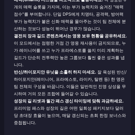
개의 매력 슬롯을 가지며, 이는 부가 능력치와 숨겨진 "매력
점수"를 부여합니다. 단일 DPS에게 치명타, 공격력, 방어력
부가 능력치가 붙은 신화 매력을 몰아주는 것이 팀 전체에 분
산하는 것보다 성능이 뛰어난 경우가 많습니다.
결전의 장과 길드 콘텐츠에서는 영웅 보유 현황을 공유하세요.
이 모드에서는 점령한 거점 간 영웅 재사용이 금지되므로, 누
가 레이니어를 쓰고 누가 프라에스토를 쓸지 미리 계획하는
길드가 단순히 전투력만 높은 그룹보다 훨씬 좋은 성과를 냅
니다.
반신/하이포지안 유닛을 소홀히 하지 마세요.
잘 육성된 반신/
하이포지안(레이니어, 프라에스토, 라이카, 탈렌 등) 한 명은
팀 전체의 구성을 바꿉니다. 이들은 일반적인 진영 상성을 무
시하며 거의 모든 조합에 들어갈 수 있습니다.
성장의 길 리셋과 월간 패스 갱신 타이밍에 맞춰 과금하세요.
프리미엄 패스와 성장의 길은 어떤 일회성 패키지보다 달러
당 초대장 효율이 높으며, 매달 갱신되는 초회 한정 보너스와
중첩됩니다.