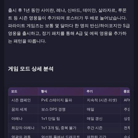
출시 후 1년 동안 사이란, 레냐, 신바드, 데미안, 살라자르, 루몬
트 등 시즌 영웅들이 추가되며 로스터가 두 배로 늘어났습니다.
파라이트 게임즈는 보통 몇 달마다 한 명의 반신/하이포지안 S급
영웅을 출시하고, 정기 패치를 통해 A급 및 에픽 영웅을 추가하
는 패턴을 따릅니다.
게임 모드 상세 분석
모드
형식
주기
중요성
시즌 캠페인
PvE 스테이지 돌파
지속적 (시즌 리셋)
AFK 수
꿈의 세계
보스 DPS 경쟁
매일
주요 다
아레나
1v1 단일 팀
매일 갱신
상점 이
최강자 아레나
1v1 3개 팀, 중복 불가
주간 시즌
전투력이
영광의 결투
엄선된 풀에서 드래프트
제한된 기간
순수 실력