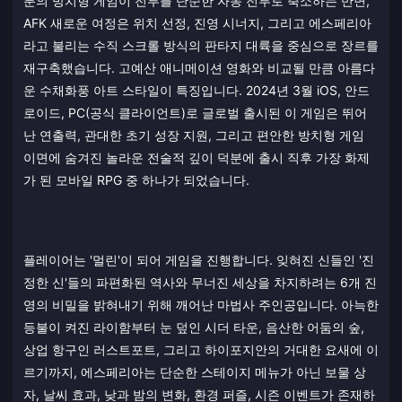
분의 방치형 게임이 전투를 단순한 자동 전투로 축소하는 반면,
AFK 새로운 여정은 위치 선정, 진영 시너지, 그리고 에스페리아
라고 불리는 수직 스크롤 방식의 판타지 대륙을 중심으로 장르를
재구축했습니다. 고예산 애니메이션 영화와 비교될 만큼 아름다
운 수채화풍 아트 스타일이 특징입니다. 2024년 3월 iOS, 안드
로이드, PC(공식 클라이언트)로 글로벌 출시된 이 게임은 뛰어
난 연출력, 관대한 초기 성장 지원, 그리고 편안한 방치형 게임
이면에 숨겨진 놀라운 전술적 깊이 덕분에 출시 직후 가장 화제
가 된 모바일 RPG 중 하나가 되었습니다.
플레이어는 '멀린'이 되어 게임을 진행합니다. 잊혀진 신들인 '진
정한 신'들의 파편화된 역사와 무너진 세상을 차지하려는 6개 진
영의 비밀을 밝혀내기 위해 깨어난 마법사 주인공입니다. 아늑한
등불이 켜진 라이함부터 눈 덮인 시더 타운, 음산한 어둠의 숲,
상업 항구인 러스트포트, 그리고 하이포지안의 거대한 요새에 이
르기까지, 에스페리아는 단순한 스테이지 메뉴가 아닌 보물 상
자, 날씨 효과, 낮과 밤의 변화, 환경 퍼즐, 시즌 이벤트가 존재하