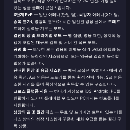
엘리트 조우, 최종 보스가 존재하는 주 2회 던전. 가장 깊이
있는 싱글 플레이 콘텐츠입니다.
3단계 PvP
— 일반 아레나(단일 팀), 최강자 아레나(3개 팀,
중복 불가), 영광의 결투(매 시즌 엄선된 영웅 풀에서 드래프
트하여 실력을 겨루는 모드).
결전의 장 및 프라이멀 로드
— 맵 점령, 영웅 제한, 정치적 동
맹이 포함된 대규모 길드 및 서버 간 목표 모드.
공명 홀
— 보유한 모든 영웅의 레벨을 상위 5명의 레벨과 동
기화하는 독창적인 시스템으로, 모든 영웅을 일일이 육성할
필요가 없습니다.
관대한 천장 및 승급 시스템
— 에픽 모집은 40회마다 에픽 영
웅 확정, A급 영웅은 도토리를 통해 확정 선택 가능, S급 영웅
또한 시간을 들여 확정적으로 획득할 수 있는 구조입니다.
크로스 플랫폼 지원
— 하나의 계정으로 iOS, Android, PC를
원활하게 오가며 플레이할 수 있으며 PC에서는 컨트롤러를
지원합니다.
성장의 길 및 월간 패스
— 무료 및 프리미엄 트랙이 있는 배틀
패스 방식의 성장 시스템과 꾸준한 재화 수급을 돕는 월간 구
독 상품.