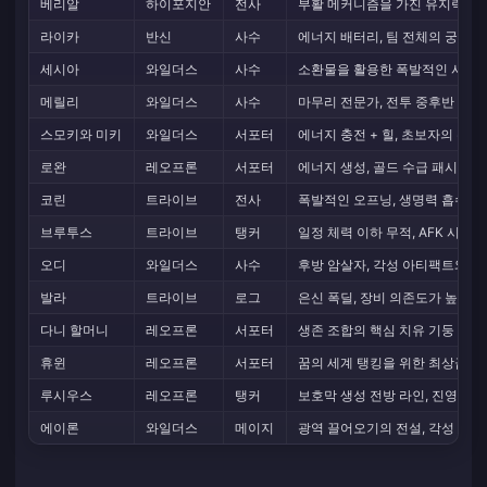
베리알
하이포지안
전사
부활 메커니즘을 가진 유지력 DP
라이카
반신
사수
에너지 배터리, 팀 전체의 궁극기
세시아
와일더스
사수
소환물을 활용한 폭발적인 사수
메릴리
와일더스
사수
마무리 전문가, 전투 중후반 스
스모키와 미키
와일더스
서포터
에너지 충전 + 힐, 초보자의 든
로완
레오프론
서포터
에너지 생성, 골드 수급 패시브
코린
트라이브
전사
폭발적인 오프닝, 생명력 흡수 
브루투스
트라이브
탱커
일정 체력 이하 무적, AFK 시리
오디
와일더스
사수
후방 암살자, 각성 아티팩트와 
발라
트라이브
로그
은신 폭딜, 장비 의존도가 높지만
다니 할머니
레오프론
서포터
생존 조합의 핵심 치유 기둥
휴윈
레오프론
서포터
꿈의 세계 탱킹을 위한 최상급 순
루시우스
레오프론
탱커
보호막 생성 전방 라인, 진영 시
에이론
와일더스
메이지
광역 끌어오기의 전설, 각성 폭딜