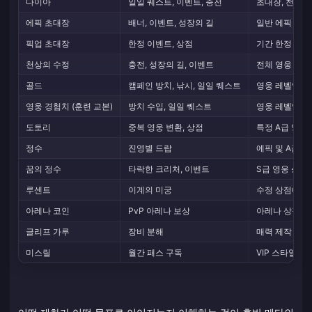
다이아
일일 퀘스트, 이벤트, 충전
초대장, 천상의
에픽 초대장
배너, 이벤트, 성장의 길
일반 에픽 배너
픽업 초대장
한정 이벤트, 상점
기간 한정 픽업
천상의 수정
충전, 성장의 길, 이벤트
전체 영웅 / S
골드
캠페인 방치, 낚시, 일일 퀘스트
영웅 레벨업, 
영웅 경험치 (훈련 교본)
방치 수입, 일일 퀘스트
영웅 레벨업
도토리
중복 영웅 변환, 상점
특정 A급 영웅
정수
진영별 드랍
에픽 및 A급 
꿈의 정수
타락한 크리처, 이벤트
S급 영웅 승급
루센트
이계의 미궁
수정 상점에서
아레나 코인
PvP 아레나 보상
아레나 상점 영
글리프 가루
장비 분해
매력 제작 및 
미스릴
월간 패스 구독
VIP 스타일 성