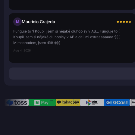
Mauricio Grajeda
M
★
★
★
★
☆
Funguje to :) Koupil jsem si nějaké dluhopisy v AB... Funguje to :)
Koupil jsem si nějaké dluhopisy v AB a dali mi extraaaaaaaa :):):)
Mimochodem, jsem dítě :):):)
Aug 4, 2026