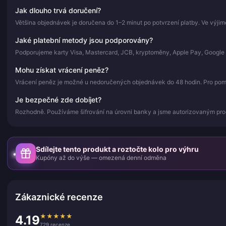
Jak dlouho trvá doručení?
Většina objednávek je doručena do 1–2 minut po potvrzení platby. Ve výji
Jaké platební metody jsou podporovány?
Podporujeme karty Visa, Mastercard, JCB, kryptoměny, Apple Pay, Google 
Mohu získat vrácení peněz?
Vrácení peněz je možné u nedoručených objednávek do 48 hodin. Pro pomoc
Je bezpečné zde dobíjet?
Rozhodně. Používáme šifrování na úrovni banky a jsme autorizovaným pr
Sdílejte tento produkt a roztočte kolo pro výhru
Kupóny až do výše — omezená denní odměna
Zákaznické recenze
★
★
★
★
★
4.19
729 recenze