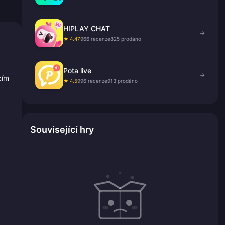
HIPLAY CHAT
→
★ 4.47
966 recenze
825 prodáno
Pota live
→
cím
★ 4.5
996 recenze
913 prodáno
Související hry