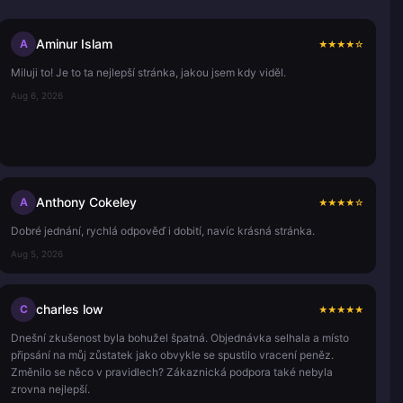
Aminur Islam
A
★
★
★
★
☆
Miluji to! Je to ta nejlepší stránka, jakou jsem kdy viděl.
Aug 6, 2026
Anthony Cokeley
A
★
★
★
★
☆
Dobré jednání, rychlá odpověď i dobití, navíc krásná stránka.
Aug 5, 2026
charles low
C
★
★
★
★
★
Dnešní zkušenost byla bohužel špatná. Objednávka selhala a místo
připsání na můj zůstatek jako obvykle se spustilo vracení peněz.
Změnilo se něco v pravidlech? Zákaznická podpora také nebyla
zrovna nejlepší.