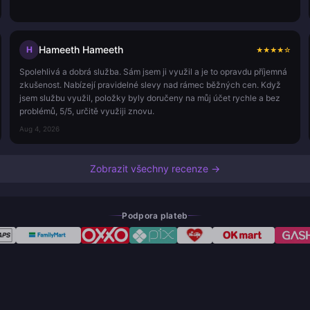
Hameeth Hameeth
H
★
★
★
★
☆
Spolehlivá a dobrá služba. Sám jsem ji využil a je to opravdu příjemná
zkušenost. Nabízejí pravidelné slevy nad rámec běžných cen. Když
jsem službu využil, položky byly doručeny na můj účet rychle a bez
problémů, 5/5, určitě využiji znovu.
Aug 4, 2026
Zobrazit všechny recenze →
Podpora plateb