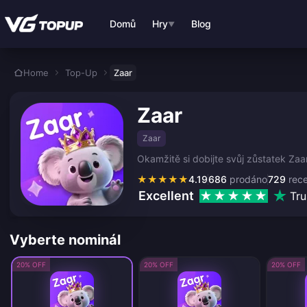
Přejít k hlavnímu obsahu
Domů
Hry
Blog
▼
Home
Top-Up
Zaar
Zaar
Zaar
Okamžitě si dobijte svůj zůstatek Za
★
★
★
★
★
4.19
686
prodáno
729
rec
Excellent
Tru
Vyberte nominál
20% OFF
20% OFF
20% OFF