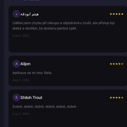
هيثم ابودقة
ه
★
★
★
★
★
Udělal jsem chybu při nákupu a objednávku zrušil, ale přístup byl
dobrý a doufám, že dostanu peníze zpět.
Aug 6, 2026
Alijon
A
★
★
★
★
☆
Aplikace se mi moc líbila.
Aug 6, 2026
Shiloh Trout
S
★
★
★
★
☆
Dobré, dobré, dobré, dobré, dobré, dobré.
Aug 5, 2026