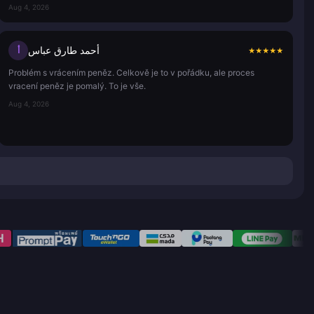
Aug 4, 2026
أحمد طارق عباس
أ
★
★
★
★
★
Problém s vrácením peněz. Celkově je to v pořádku, ale proces
vracení peněz je pomalý. To je vše.
Aug 4, 2026