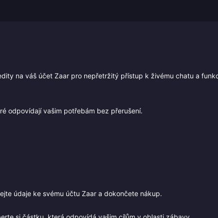
redity na váš účet Zaar pro nepřetržitý přístup k živému chatu a funk
teré odpovídají vašim potřebám bez přerušení.
dejte údaje ke svému účtu Zaar a dokončete nákup.
te si částku, která odpovídá vašim cílům v oblasti zábavy.