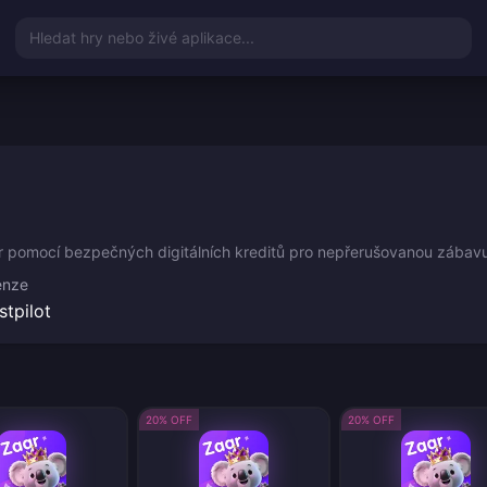
Hledat hry nebo živé aplikace...
ar pomocí bezpečných digitálních kreditů pro nepřerušovanou zábav
enze
stpilot
20% OFF
20% OFF