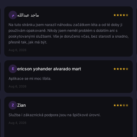
ماجد عبدالله
م
★
★
★
★
☆
Na tuto stránku jsem narazil náhodou začátkem léta a od té doby ji
používám opakovaně. Nikdy jsem neměl problém s dobitím ani s
poskytovanými službami. Vše je doručeno včas, bez starostí a snadno,
přesně tak, jak má být.
Aug 6, 2026
ericson yohander alvarado mart
E
★
★
★
★
☆
Aplikace se mi moc líbila.
Aug 6, 2026
Zian
Z
★
★
★
☆
☆
Služba i zákaznická podpora jsou na špičkové úrovni.
Aug 4, 2026