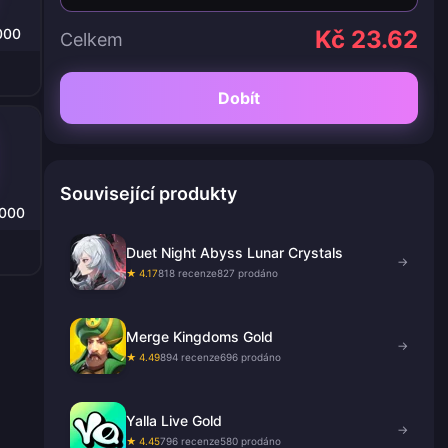
000
Kč 23.62
Celkem
Dobít
Související produkty
0000
Duet Night Abyss Lunar Crystals
→
★ 4.17
818 recenze
827 prodáno
Merge Kingdoms Gold
→
★ 4.49
894 recenze
696 prodáno
Yalla Live Gold
→
★ 4.45
796 recenze
580 prodáno