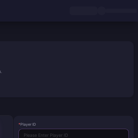
u.
*
Player ID