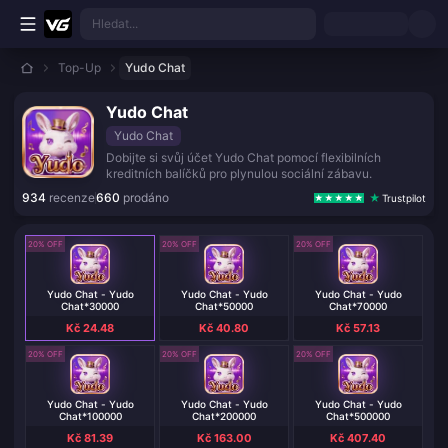
Přejít k hlavnímu obsahu
Hledat...
Top-Up
Yudo Chat
Yudo Chat
Yudo Chat
Dobijte si svůj účet Yudo Chat pomocí flexibilních
kreditních balíčků pro plynulou sociální zábavu.
934
recenze
660
prodáno
Trustpilot
20% OFF
20% OFF
20% OFF
Yudo Chat - Yudo
Yudo Chat - Yudo
Yudo Chat - Yudo
Chat*30000
Chat*50000
Chat*70000
Kč 24.48
Kč 40.80
Kč 57.13
20% OFF
20% OFF
20% OFF
Yudo Chat - Yudo
Yudo Chat - Yudo
Yudo Chat - Yudo
Chat*100000
Chat*200000
Chat*500000
Kč 81.39
Kč 163.00
Kč 407.40