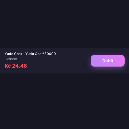
Yudo Chat - Yudo Chat*30000
Celkem
Dobít
Kč 24.48
Váš důvěryhodný cíl pro dobití her a živých aplikací. Okamžité doručení,
bezpečné platby a zaručeně nejlepší ceny.
SLEDUJTE NÁS