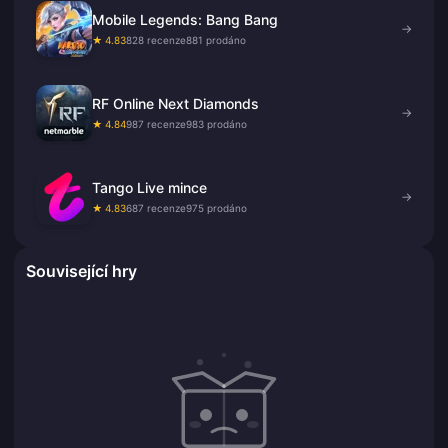
Mobile Legends: Bang Bang
→
★ 4.83
828 recenze
881 prodáno
RF Online Next Diamonds
→
★ 4.84
987 recenze
983 prodáno
Tango Live mince
→
★ 4.83
687 recenze
975 prodáno
Související hry