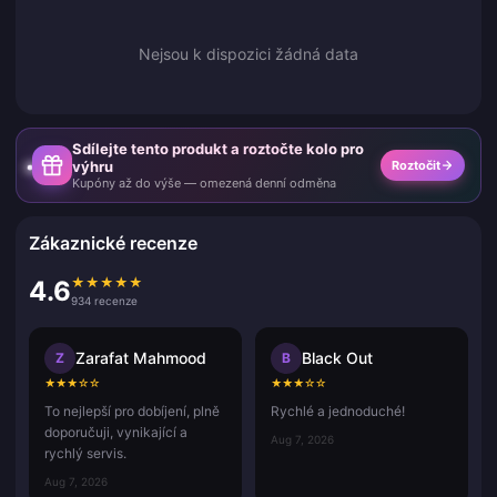
Nejsou k dispozici žádná data
Sdílejte tento produkt a roztočte kolo pro
výhru
Roztočit
Kupóny až do výše — omezená denní odměna
Zákaznické recenze
★
★
★
★
★
4.6
934 recenze
Zarafat Mahmood
Black Out
Z
B
★
★
★
☆
☆
★
★
★
☆
☆
To nejlepší pro dobíjení, plně
Rychlé a jednoduché!
doporučuji, vynikající a
Aug 7, 2026
rychlý servis.
Aug 7, 2026