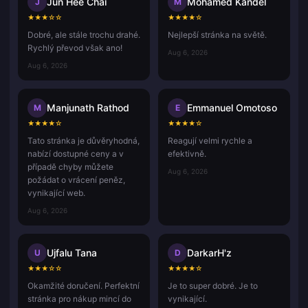
Jun Hee Chai
Mohamed Kandel
J
M
★
★
★
☆
☆
★
★
★
★
☆
Dobré, ale stále trochu drahé.
Nejlepší stránka na světě.
Rychlý převod však ano!
Aug 6, 2026
Aug 6, 2026
Manjunath Rathod
Emmanuel Omotoso
M
E
★
★
★
★
☆
★
★
★
★
☆
Tato stránka je důvěryhodná,
Reagují velmi rychle a
nabízí dostupné ceny a v
efektivně.
případě chyby můžete
Aug 6, 2026
požádat o vrácení peněz,
vynikající web.
Aug 6, 2026
Ujfalu Tana
DarkarH'z
U
D
★
★
★
☆
☆
★
★
★
★
☆
Okamžité doručení. Perfektní
Je to super dobré. Je to
stránka pro nákup mincí do
vynikající.