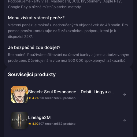
Podporujeme karty Visa, Mastercard, JCB, kryptoměny, Apple Pay,
Google Pay a různé místní platební metody.
Mohu získat vrácení peněz?
Vrácení peněz je možné u nedoručených objednávek do 48 hodin. Pro
pomoc prosím kontaktujte naši zákaznickou podporu, která je k
dispozici 24/7.
Je bezpečné zde dobíjet?
Rozhodně. Používáme šifrování na úrovni banky a jsme autorizovaným
prodejcem. Důvěřuje nám více než 500 000 spokojených zákazníků.
Související produkty
Bleach: Soul Resonance – Dobití Lingyu a
→
balíčky
★ 4.24
890 recenze
689 prodáno
Lineage2M
→
★ 4.92
607 recenze
582 prodáno