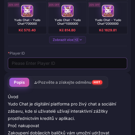
20% OFF
20% OFF
20% OFF
Yudo Chat - Yudo
Yudo Chat - Yudo
Yudo Chat - Yudo
Chat*700000
Chat*1000000
Chat*2000000
Kč 570.40
Kč 814.80
Kč 1629.81
Zobrazit více
+2
*
Player ID
Popis
Pozvěte a získejte odměnu
HOT
Úvod
Yudo Chat je digitální platforma pro živý chat a sociální
zábavu, kde si uživatelé užívají interaktivní zážitky
prostřednictvím kreditů v aplikaci.
Proč nakupovat
Zakoupení dobíjecích balíčků vám umožní udržovat