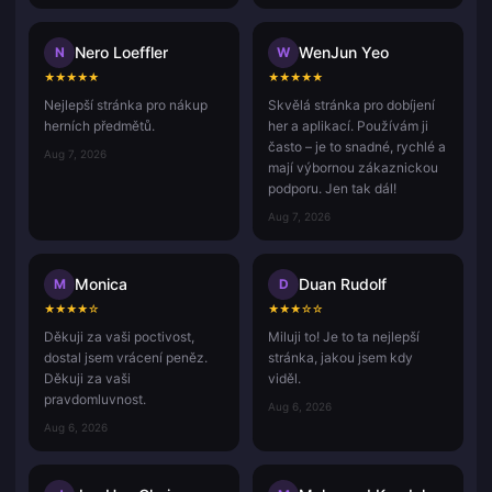
Nero Loeffler
WenJun Yeo
N
W
★
★
★
★
★
★
★
★
★
★
Nejlepší stránka pro nákup
Skvělá stránka pro dobíjení
herních předmětů.
her a aplikací. Používám ji
často – je to snadné, rychlé a
Aug 7, 2026
mají výbornou zákaznickou
podporu. Jen tak dál!
Aug 7, 2026
Monica
Duan Rudolf
M
D
★
★
★
★
☆
★
★
★
☆
☆
Děkuji za vaši poctivost,
Miluji to! Je to ta nejlepší
dostal jsem vrácení peněz.
stránka, jakou jsem kdy
Děkuji za vaši
viděl.
pravdomluvnost.
Aug 6, 2026
Aug 6, 2026