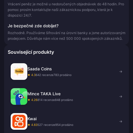
Vrácení peněz je možné u nedoručených objednávek do 48 hodin. Pro
pomoc prosím kontaktujte naši zákaznickou podporu, která je k
dispozici 24/7.
Je bezpečné zde dobíjet?
Rozhodně. Používáme šifrování na úrovni banky a jsme autorizovaným
prodejcem. Důvěřuje nám více než 500 000 spokojených zákazníků.
Související produkty
Saada Coins
→
★ 4.3
642 recenze
783 prodáno
Mince TAKA Live
→
★ 4.26
814 recenze
848 prodáno
Kwai
→
★ 4.83
527 recenze
954 prodáno