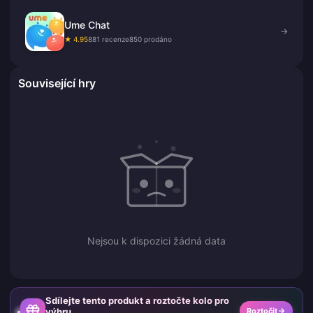
Ume Chat
→
★ 4.95
881 recenze
850 prodáno
Související hry
Nejsou k dispozici žádná data
Sdílejte tento produkt a roztočte kolo pro
výhru
Roztočit