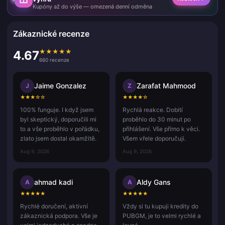
Kupóny až do výše — omezená denní odměna
Zákaznické recenze
★
★
★
★
★
4.67
660 recenze
Jaime Gonzalez
Zarafat Mahmood
J
Z
★
★
★
☆
☆
★
★
★
★
☆
100% funguje. I když jsem
Rychlá reakce. Dobití
byl skeptický, doporučili mi
proběhlo do 30 minut po
to a vše proběhlo v pořádku,
přihlášení. Vše přímo k věci.
zlato jsem dostal okamžitě.
Všem vřele doporučuji.
Aug 9, 2026
Aug 9, 2026
ahmad kadi
Aldy Gans
A
A
★
★
★
★
★
★
★
★
★
★
Rychlé doručení, aktivní
Vždy si tu kupuji kredity do
zákaznická podpora. Vše je
PUBGM, je to velmi rychlé a