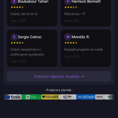
Boubakeur Tahari
Harrison Bennett
B
H
★
★
★
★
☆
★
★
★
☆
☆
Dobré, líbí se mi to.
Pěkná hra ~♡
Aug 7, 2026
Aug 7, 2026
Sergiu Catruc
Mendiiz R.
S
M
★
★
★
★
☆
★
★
★
★
☆
Dobré, bezpečné a s
Nejlepší program na světě.
ověřovacím systémem.
Aug 7, 2026
Aug 7, 2026
Zobrazit všechny recenze →
Podpora plateb