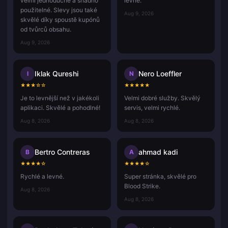
velmi jednoduché a snadno
levné.
použitelné. Slevy jsou také
Aug 9, 2026
skvělé díky spoustě kupónů
od tvůrců obsahu.
Aug 9, 2026
Iklak Qureshi
Nero Loeffler
I
N
★
★
★
☆
☆
★
★
★
★
★
Je to levnější než v jakékoli
Velmi dobré služby. Skvělý
aplikaci. Skvělé a pohodlné!
servis, velmi rychlé.
Aug 8, 2026
Aug 8, 2026
Bertro Contreras
ahmad kadi
B
A
★
★
★
★
☆
★
★
★
★
☆
Rychlé a levné.
Super stránka, skvělé pro
Blood Strike.
Aug 8, 2026
Aug 8, 2026