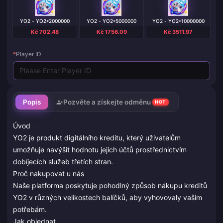
YO2 - YO2*2000000
YO2 - YO2*5000000
YO2 - YO2*10000000
Kč 702.48
Kč 1756.09
Kč 3511.97
*
Player ID
Popis
Pozvěte a získejte odměnu
HOT
Úvod
YO2 je produkt digitálního kreditu, který uživatelům
umožňuje navýšit hodnotu jejich účtů prostřednictvím
dobíjecích služeb třetích stran.
Proč nakupovat u nás
Naše platforma poskytuje pohodlný způsob nákupu kreditů
YO2 v různých velikostech balíčků, aby vyhovovaly vašim
potřebám.
Jak objednat