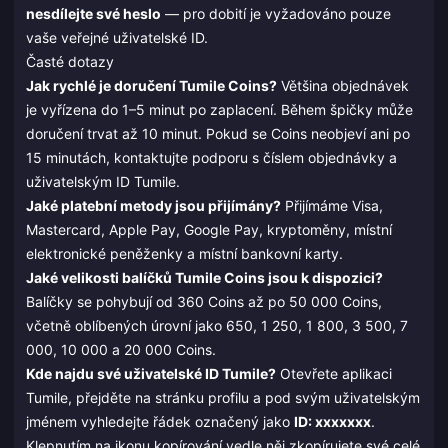
nesdílejte své heslo
— pro dobití je vyžadováno pouze
vaše veřejné uživatelské ID.
Časté dotazy
Jak rychlé je doručení Tumile Coins?
Většina objednávek
je vyřízena do 1–5 minut po zaplacení. Během špičky může
doručení trvat až 10 minut. Pokud se Coins neobjeví ani po
15 minutách, kontaktujte podporu s číslem objednávky a
uživatelským ID Tumile.
Jaké platební metody jsou přijímány?
Přijímáme Visa,
Mastercard, Apple Pay, Google Pay, kryptoměny, místní
elektronické peněženky a místní bankovní karty.
Jaké velikosti balíčků Tumile Coins jsou k dispozici?
Balíčky se pohybují od 360 Coins až po 50 000 Coins,
včetně oblíbených úrovní jako 650, 1 250, 1 800, 3 500, 7
000, 10 000 a 20 000 Coins.
Kde najdu své uživatelské ID Tumile?
Otevřete aplikaci
Tumile, přejděte na stránku profilu a pod svým uživatelským
jménem vyhledejte řádek označený jako
ID: xxxxxxx
.
Klepnutím na ikonu kopírování vedle něj zkopírujete své celé