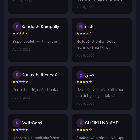
Aug 10, 2026
Aug 9, 2026
Sandesh Kampally
nish
S
N
★
★
★
★
★
★
★
★
☆
☆
Super spolehliví, ti nejlepší.
Nejlepší stránka. Děkuji
technickému týmu.
Aug 9, 2026
Aug 9, 2026
Carlos F. Reyes A.
حسن
C
ح
★
★
★
★
☆
★
★
★
★
★
Perfektní. Nejlepší stránka.
Úžasné. Nejlepší platforma
pro dobíjení, jen tak dál.
Aug 9, 2026
Aug 9, 2026
SwiftCard
CHEIKH NDIAYE
S
C
★
★
★
★
★
★
★
★
★
☆
Úžasné. Nejlepší platforma
Spolehlivá stránka. Nákupy