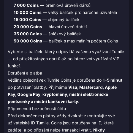
7 000 Coins
— prémiová úroveň dárků
10 000 Coins
— velký balíček pro náročné uživatele
15 000 Coins
— objemný balíček
20 000 Coins
— hlavní úroveň dobití
35 000 Coins
— špičkový balíček
50 000 Coins
— balíček s maximálním počtem Coins
Vyberte si balíček, který odpovídá vašemu využívání Tumile
— od příležitostných dárků až po intenzivní využívání VIP
funkcí.
Doručení a platba
Většina objednávek Tumile Coins je doručena do
1–5 minut
po potvrzení platby. Přijímáme
Visa, Mastercard, Apple
Pay, Google Pay, kryptoměny, místní elektronické
peněženky a místní bankovní karty
.
Připomenutí bezpečnosti účtu
Před dokončením platby vždy dvakrát zkontrolujte své
uživatelské ID Tumile. Coins jsou doručeny na ID, které
zadáte, a po připsání nelze transakci vrátit.
Nikdy