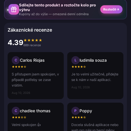
Sdílejte tento produkt a roztočte kolo pro
výhru
Roztočit
Kupóny až do výše — omezená denní odměna
Zákaznické recenze
★
★
★
★
★
4.39
689 recenze
Carlos Riojas
ludimila souza
C
L
★
★
★
★
☆
★
★
★
★
☆
S přístupem jsem spokojen, v
Je to velmi užitečné, přidejte
případě potřeby se zase
se k nám v naší aplikaci.
vrátím.
Aug 10, 2026
Aug 10, 2026
chadlee thomas
Poppy
C
P
★
★
★
☆
☆
★
★
★
★
☆
Velmi spokojen 👍
Docela slušná aplikace nebo
web pro nákup herní měny.