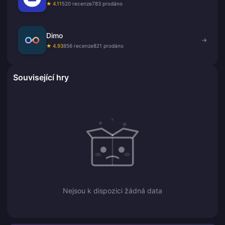
★ 4.11
520 recenze
783 prodáno
Dimo
→
★ 4.93
856 recenze
821 prodáno
Související hry
Nejsou k dispozici žádná data