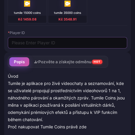
tumile 15000 coins
tumile 35000 coins
Kč 1459.08
Kč 3548.91
*
Player ID
Popis
Pozvěte a získejte odměnu
HOT
Úvod
Tumile je aplikace pro živé videochaty a seznamování, kde
se uživatelé propojují prostřednictvím videohovorů 1 na 1,
náhodného párování a okamžitých zpráv. Tumile Coins jsou
měna v aplikaci používaná k posílání virtuálních dárků,
odemykání prémiových efektů a přístupu k VIP funkcím
během chatování.
Proč nakupovat Tumile Coins právě zde