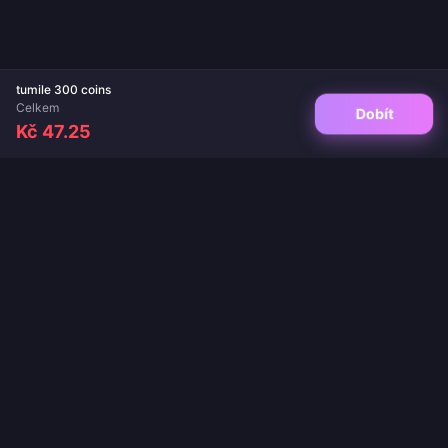
tumile 300 coins
Celkem
Dobít
Kč 47.25
Váš důvěryhodný cíl pro dobití her a živých aplikací. Okamžité doručení,
bezpečné platby a zaručeně nejlepší ceny.
SLEDUJTE NÁS
·
·
·
·
O nás
Kontaktujte nás
Časté dotazy
Politika vrácení