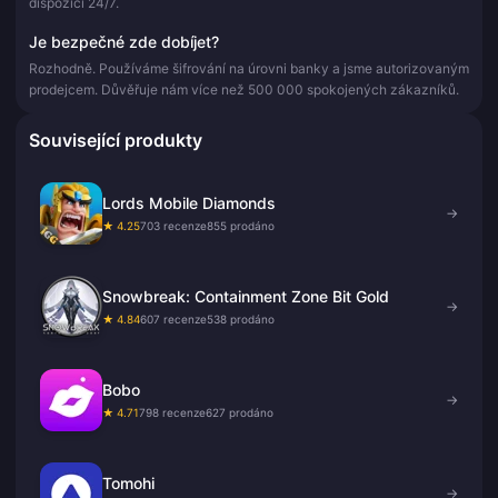
dispozici 24/7.
Je bezpečné zde dobíjet?
Rozhodně. Používáme šifrování na úrovni banky a jsme autorizovaným
prodejcem. Důvěřuje nám více než 500 000 spokojených zákazníků.
Související produkty
Lords Mobile Diamonds
→
★ 4.25
703 recenze
855 prodáno
Snowbreak: Containment Zone Bit Gold
→
★ 4.84
607 recenze
538 prodáno
Bobo
→
★ 4.71
798 recenze
627 prodáno
Tomohi
→