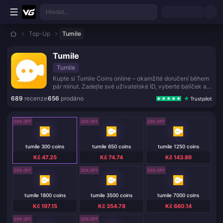
Přejít k hlavnímu obsahu
Hledat...
Top-Up
Tumile
Tumile
Tumile
Kupte si Tumile Coins online – okamžité doručení během
pár minut. Zadejte své uživatelské ID, vyberte balíček a
plaťte bezpečně globálními platebními metodami.
689
recenze
656
prodáno
Trustpilot
20% OFF
20% OFF
20% OFF
tumile 300 coins
tumile 650 coins
tumile 1250 coins
Kč 47.25
Kč 74.74
Kč 143.89
20% OFF
20% OFF
20% OFF
tumile 1800 coins
tumile 3500 coins
tumile 7000 coins
Kč 197.15
Kč 354.78
Kč 680.14
20% OFF
20% OFF