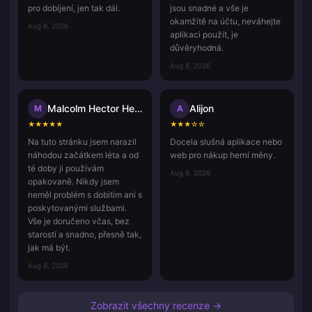
pro dobíjení, jen tak dál.
jsou snadné a vše je
okamžitě na účtu, neváhejte
Aug 8, 2026
aplikaci použít, je
důvěryhodná.
Aug 8, 2026
Malcolm Hector Herce
Alijon
M
A
★
★
★
★
★
★
★
★
☆
☆
Na tuto stránku jsem narazil
Docela slušná aplikace nebo
náhodou začátkem léta a od
web pro nákup herní měny.
té doby ji používám
Aug 8, 2026
opakovaně. Nikdy jsem
neměl problém s dobitím ani s
poskytovanými službami.
Vše je doručeno včas, bez
starostí a snadno, přesně tak,
jak má být.
Aug 8, 2026
Zobrazit všechny recenze →