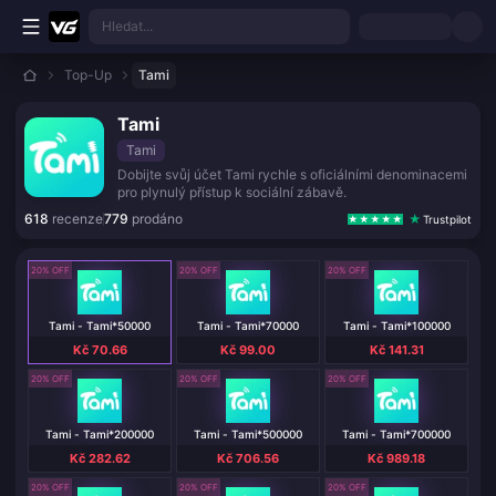
Přejít k hlavnímu obsahu
Hledat...
Top-Up
Tami
Tami
Tami
Dobijte svůj účet Tami rychle s oficiálními denominacemi
pro plynulý přístup k sociální zábavě.
618
recenze
779
prodáno
Trustpilot
20% OFF
20% OFF
20% OFF
Tami - Tami*50000
Tami - Tami*70000
Tami - Tami*100000
Kč 70.66
Kč 99.00
Kč 141.31
20% OFF
20% OFF
20% OFF
Tami - Tami*200000
Tami - Tami*500000
Tami - Tami*700000
Kč 282.62
Kč 706.56
Kč 989.18
20% OFF
20% OFF
20% OFF