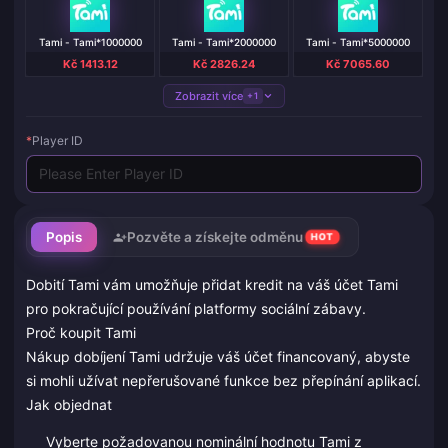
Tami - Tami*1000000
Tami - Tami*2000000
Tami - Tami*5000000
Kč 1413.12
Kč 2826.24
Kč 7065.60
Zobrazit více
+1
*
Player ID
Popis
Pozvěte a získejte odměnu
HOT
Dobití Tami vám umožňuje přidat kredit na váš účet Tami
pro pokračující používání platformy sociální zábavy.
Proč koupit Tami
Nákup dobíjení Tami udržuje váš účet financovaný, abyste
si mohli užívat nepřerušované funkce bez přepínání aplikací.
Jak objednat
Vyberte požadovanou nominální hodnotu Tami z