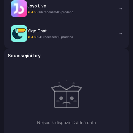
Joyo Live
→
★ 4.56
566 recenze
505 prodáno
Yigo Chat
→
★ 4.89
941 recenze
869 prodáno
Související hry
Nejsou k dispozici žádná data