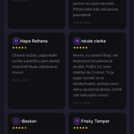
peníze mi zatím nevrátili.
Přitom jsem zde nakupoval
pravidelně.
Aug 6, 2026
Hape Reihana
nicole clarke
H
N
★
★
★
★
☆
★
★
★
★
★
Úžasná služba, odpověděli
Nevím, co ostatní říkají, ale
rychle a položku jsem dostal
moje první zkušenost je
okamžitě! Budu objednávat
skvělá. PUBG UC jsem
znovu!
obdržel do 3 minut. To je
super rychlé! Je to
Aug 5, 2026
důvěryhodné, protože jsem
měnu skutečně dostal. Určitě
zde nakoupím znovu.
Aug 5, 2026
-Basket-
Frisky Temper
-
F
★
★
★
★
☆
★
★
★
★
★