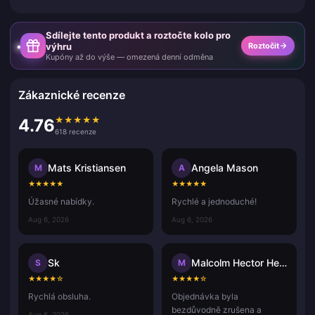
Sdílejte tento produkt a roztočte kolo pro
výhru
Roztočit
Kupóny až do výše — omezená denní odměna
Zákaznické recenze
★
★
★
★
★
4.76
618 recenze
Mats Kristiansen
Angela Mason
M
A
★
★
★
★
★
★
★
★
★
★
Úžasné nabídky.
Rychlé a jednoduché!
Aug 6, 2026
Aug 6, 2026
Sk
Malcolm Hector Herce
S
M
★
★
★
★
☆
★
★
★
★
☆
Rychlá obsluha.
Objednávka byla
bezdůvodně zrušena a
Aug 6, 2026