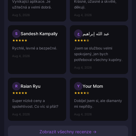
Vynikající aplikace. Je
Krásné, úžasné a skvělé,
užitečná a velmi dobrá.
děkuji.
Aug 5, 2026
Aug 4, 2026
Sandesh Kampally
عبد الله إبراهيم
S
ع
★
★
★
★
★
★
★
★
★
☆
Rychlé, levné a bezpečné.
Jsem se službou velmi
spokojený, jen bych
Aug 4, 2026
potřeboval všechny kupóny.
Aug 4, 2026
Raian Ryu
Your Mom
R
Y
★
★
★
★
★
★
★
★
★
☆
Super nízké ceny a
Dobíjel jsem si, ale diamanty
spolehlivost. Co víc si přát?
mi nepřišly.
Aug 4, 2026
Aug 4, 2026
Zobrazit všechny recenze →