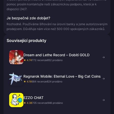
pomoc prosím kontaktujte naši zákaznickou podporu, která je k
dispozici 24/7.
Je bezpečné zde dobíjet?
Rozhodně. Používáme šifrování na úrovni banky a jsme autorizovaným
prodejcem. Důvěřuje nám více než 500 000 spokojených zákazníků.
Související produkty
Dream and Lethe Record – Dobití GOLD
→
★ 4.74
772 recenze
852 prodáno
Ragnarok Mobile: Eternal Love – Big Cat Coins
→
★ 4.16
684 recenze
824 prodáno
EZZO CHAT
→
★ 4.38
705 recenze
946 prodáno