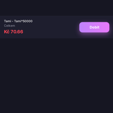
Tami - Tami*50000
Celkem
Dobít
Kč 70.66
Váš důvěryhodný cíl pro dobití her a živých aplikací. Okamžité doručení,
bezpečné platby a zaručeně nejlepší ceny.
SLEDUJTE NÁS
·
·
·
·
O nás
Kontaktujte nás
Časté dotazy
Politika vrácení