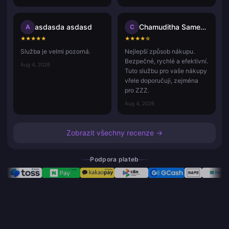
asdasda asdasd
Chamuditha Sameenath
A
C
★
★
★
★
★
★
★
★
★
☆
Služba je velmi pozorná.
Nejlepší způsob nákupu.
Bezpečné, rychlé a efektivní.
Aug 4, 2026
Tuto službu pro vaše nákupy
vřele doporučuji, zejména
pro ZZZ.
Aug 4, 2026
Zobrazit všechny recenze →
Podpora plateb