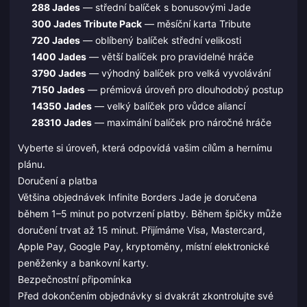
288 Jades
— střední balíček s bonusovými Jade
300 Jades Tribute Pack
— měsíční karta Tribute
720 Jades
— oblíbený balíček střední velikosti
1400 Jades
— větší balíček pro pravidelné hráče
3790 Jades
— výhodný balíček pro velká vyvolávání
7150 Jades
— prémiová úroveň pro dlouhodobý postup
14350 Jades
— velký balíček pro vůdce aliancí
28310 Jades
— maximální balíček pro náročné hráče
Vyberte si úroveň, která odpovídá vašim cílům a hernímu
plánu.
Doručení a platba
Většina objednávek Infinite Borders Jade je doručena
během 1–5 minut po potvrzení platby. Během špičky může
doručení trvat až 15 minut. Přijímáme Visa, Mastercard,
Apple Pay, Google Pay, kryptoměny, místní elektronické
peněženky a bankovní karty.
Bezpečnostní připomínka
Před dokončením objednávky si dvakrát zkontrolujte své