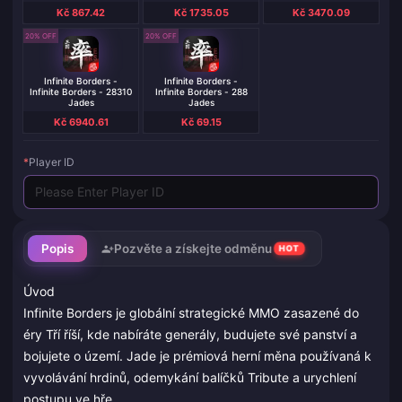
Kč 867.42
Kč 1735.05
Kč 3470.09
20% OFF
20% OFF
Infinite Borders -
Infinite Borders -
Infinite Borders - 28310
Infinite Borders - 288
Jades
Jades
Kč 6940.61
Kč 69.15
*
Player ID
Popis
Pozvěte a získejte odměnu
HOT
Úvod
Infinite Borders je globální strategické MMO zasazené do
éry Tří říší, kde nabíráte generály, budujete své panství a
bojujete o území. Jade je prémiová herní měna používaná k
vyvolávání hrdinů, odemykání balíčků Tribute a urychlení
postupu ve hře.