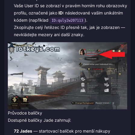
Vaše User ID se zobrazí v pravém horním rohu obrazovky
profilu, označené jako
ID:
následované vaším unikátním
kódem (například
).
ID:quly2w207113
Zkopírujte celý řetězec ID přesně tak, jak je zobrazen —
nevkládejte mezery ani další znaky.
Průvodce balíčky
Dostupné balíčky Jade zahrnují:
72 Jades
— startovací balíček pro menší nákupy