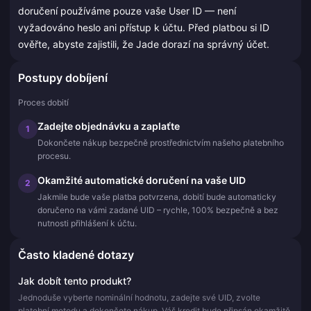
doručení používáme pouze vaše User ID — není
vyžadováno heslo ani přístup k účtu. Před platbou si ID
ověřte, abyste zajistili, že Jade dorazí na správný účet.
Postupy dobíjení
Proces dobití
Zadejte objednávku a zaplaťte
1
Dokončete nákup bezpečně prostřednictvím našeho platebního
procesu.
Okamžité automatické doručení na vaše UID
2
Jakmile bude vaše platba potvrzena, dobití bude automaticky
doručeno na vámi zadané UID – rychle, 100% bezpečně a bez
nutnosti přihlášení k účtu.
Často kladené dotazy
Jak dobít tento produkt?
Jednoduše vyberte nominální hodnotu, zadejte své UID, zvolte
platební metodu a dokončete nákup. Váš kredit bude připsán okamžitě.