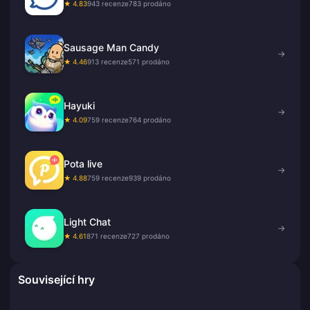
★ 4.83
943 recenze
783 prodáno
Sausage Man Candy
→
★ 4.46
913 recenze
571 prodáno
Hayuki
→
★ 4.09
759 recenze
764 prodáno
Pota live
→
★ 4.88
759 recenze
939 prodáno
Light Chat
→
★ 4.61
871 recenze
727 prodáno
Související hry