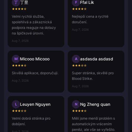
丁昱
Ffal Lik
丁
F
★
★
★
★
☆
★
★
★
★
☆
Velmi rychlá služba,
Nejlepší cena a rychlé
spolehlivá a zákaznická
doručení.
podpora reaguje na dotazy
Aug 7, 2026
na špičkové úrovni.
Aug 7, 2026
Micooo Micooo
asdasda asdasd
M
A
★
★
★
★
☆
★
★
★
☆
☆
Skvělá aplikace, doporučuji.
Super stránka, skvělé pro
Blood Strike.
Aug 7, 2026
Aug 7, 2026
Leuyen Nguyen
Ng Zheng quan
L
N
★
★
★
☆
☆
★
★
★
★
☆
Velmi dobrá stránka pro
Měli jsme menší problém s
dobíjení.
automatickým vrácením
peněz, ale vše se vyřešilo.
Aug 7, 2026