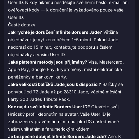
User ID. Nikdy nikomu nesdělujte své herní heslo, e-mail ani
ověřovací kódy — k doručení je vyžadováno pouze vaše
User ID.
Časté dotazy
Jak rychlé je doručení Infinite Borders Jade?
Většina
objednávek je vyřízena během 1–5 minut. Pokud Jade
nedorazí do 15 minut, kontaktujte podporu s číslem
objednávky a vaším User ID.
Jaké platební metody jsou přijímány?
Visa, Mastercard,
Apple Pay, Google Pay, kryptoměny, místní elektronické
peněženky a bankovní karty.
Jaké velikosti balíčků Jade jsou k dispozici?
Balíčky se
pohybují od 72 Jade až po 28310 Jade, včetně měsíční
karty 300 Jades Tribute Pack.
Kde najdu své Infinite Borders User ID?
Otevřete svůj
Hráčský profil klepnutím na avatar. Vaše User ID je
zobrazeno v pravém horním rohu jako
ID:
následované
vaším unikátním alfanumerickým kódem.
Je bezpečné dobíjet Infinite Borders Jade zde?
Ano. K