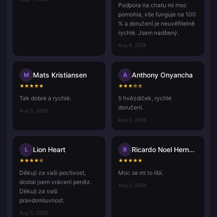
Podpora na chatu mi moc
pomohla, vše funguje na 100
% a doručení je neuvěřitelně
rychlé. Jsem nadšený.
Aug 6, 2026
Mats Kristiansen
Anthony Onyancha
M
A
★
★
★
★
★
★
★
★
☆
☆
Tak dobré a rychlé.
5 hvězdiček, rychlé
doručení.
Aug 5, 2026
Aug 5, 2026
Lion Heart
Ricardo Noel Hernandez Rafael
L
R
★
★
★
★
☆
★
★
★
★
★
Děkuji za vaši poctivost,
Moc se mi to líbí.
dostal jsem vrácení peněz.
Aug 5, 2026
Děkuji za vaši
pravdomluvnost.
Aug 5, 2026