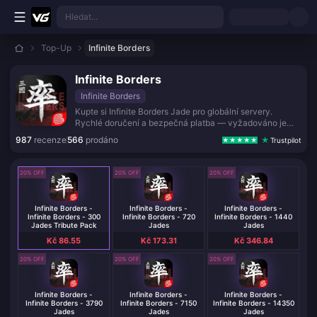
Přejít k hlavnímu obsahu
Hledat...
Top-Up
Infinite Borders
Infinite Borders
Infinite Borders
Kupte si Infinite Borders Jade pro globální servery.
Rychlé doručení a bezpečná platba — vyžadováno je
pouze vaše User ID.
987
recenze
566
prodáno
Trustpilot
20% OFF
20% OFF
20% OFF
Infinite Borders -
Infinite Borders -
Infinite Borders -
Infinite Borders - 300
Infinite Borders - 720
Infinite Borders - 1440
Jades Tribute Pack
Jades
Jades
Kč 86.55
Kč 173.31
Kč 346.84
20% OFF
20% OFF
20% OFF
Infinite Borders -
Infinite Borders -
Infinite Borders -
Infinite Borders - 3790
Infinite Borders - 7150
Infinite Borders - 14350
Jades
Jades
Jades