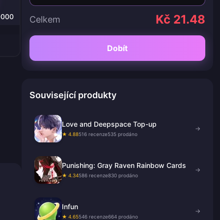
0000
Kč 21.48
Celkem
Dobít
Související produkty
Love and Deepspace Top-up
→
★ 4.88
516 recenze
535 prodáno
Punishing: Gray Raven Rainbow Cards
→
★ 4.34
586 recenze
830 prodáno
Infun
→
★ 4.65
546 recenze
664 prodáno