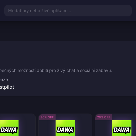
Hledat hry nebo živé aplikace...
pečných možností dobití pro živý chat a sociální zábavu.
enze
stpilot
20% OFF
20% OFF