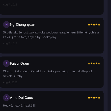
Aug 7, 2026
Ng Zheng quan
N
★
★
★
★
☆
Skvělá zkušenost, zákaznická podpora reaguje neuvěřitelně rychle a
záleží jim na tom, abych byl spokojený.
Aug 7, 2026
Faizul Osen
F
★
★
★
★
☆
Okamžité doručení. Perfektní stránka pro nákup mincí do Poppo!
Skvělé služby.
Aug 6, 2026
Amo Del Caos
A
★
★
★
★
☆
Hezké, hezké, hezké!!!!