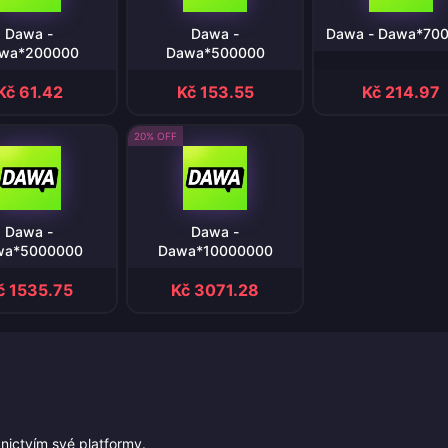
Dawa -
Dawa -
Dawa - Dawa*70
wa*200000
Dawa*500000
Kč 61.42
Kč 153.55
Kč 214.97
20% OFF
Dawa -
Dawa -
wa*5000000
Dawa*10000000
č 1535.75
Kč 3071.28
nictvím své platformy.