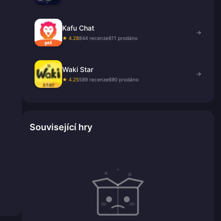
Kafu Chat
→
★ 4.28
844 recenze
611 prodáno
Waki Star
→
★ 4.25
589 recenze
690 prodáno
Související hry