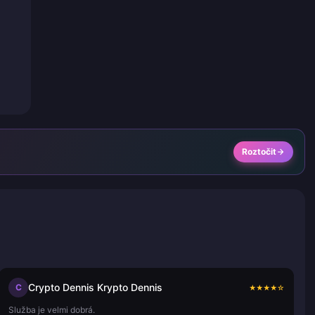
Roztočit
Crypto Dennis Krypto Dennis
C
★
★
★
★
☆
Služba je velmi dobrá.