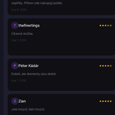
nepřišly. Přitom zde nakupuji pořád.
Aug 8, 2026
thefinertings
T
★
★
★
☆
☆
Úžasná služba.
Aug 7, 2026
Péter Kádár
P
★
★
★
★
☆
Dobré, ale diamanty jsou drahé.
Aug 7, 2026
Zian
Z
★
★
★
★
★
Jste hrozní, fakt hrozní.