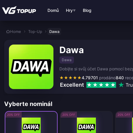
Přejít k hlavnímu obsahu
Domů
Hry
Blog
▼
Home
Top-Up
Dawa
Dawa
Dawa
Dobijte si svůj účet Dawa pomocí bez
★
★
★
★
★
4.79
701
prodáno
840
rec
Excellent
Tru
Vyberte nominál
20% OFF
20% OFF
20% OFF