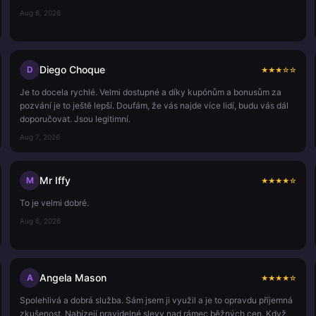
Aug 8, 2026
Diego Choque
D
★
★
★
☆
☆
Je to docela rychlé. Velmi dostupné a díky kupónům a bonusům za
pozvání je to ještě lepší. Doufám, že vás najde více lidí, budu vás dál
doporučovat. Jsou legitimní.
Aug 7, 2026
Mr Iffy
M
★
★
★
★
☆
To je velmi dobré.
Aug 6, 2026
Angela Mason
A
★
★
★
★
☆
Spolehlivá a dobrá služba. Sám jsem ji využil a je to opravdu příjemná
zkušenost. Nabízejí pravidelné slevy nad rámec běžných cen. Když