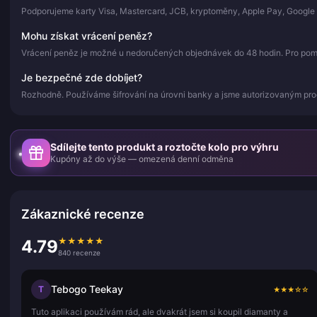
Podporujeme karty Visa, Mastercard, JCB, kryptoměny, Apple Pay, Google 
Mohu získat vrácení peněz?
Vrácení peněz je možné u nedoručených objednávek do 48 hodin. Pro pomoc
Je bezpečné zde dobíjet?
Rozhodně. Používáme šifrování na úrovni banky a jsme autorizovaným pr
Sdílejte tento produkt a roztočte kolo pro výhru
Kupóny až do výše — omezená denní odměna
Zákaznické recenze
★
★
★
★
★
4.79
840 recenze
Tebogo Teekay
T
★
★
★
☆
☆
Tuto aplikaci používám rád, ale dvakrát jsem si koupil diamanty a