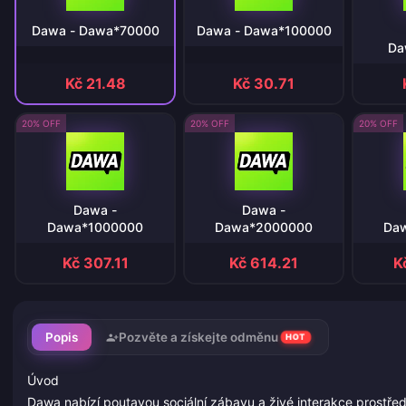
Dawa - Dawa*70000
Dawa - Dawa*100000
Da
Kč 21.48
Kč 30.71
20% OFF
20% OFF
20% OFF
Dawa -
Dawa -
Dawa*1000000
Dawa*2000000
Da
Kč 307.11
Kč 614.21
K
Popis
Pozvěte a získejte odměnu
HOT
Úvod
Dawa nabízí poutavou sociální zábavu a živé interakce prostřed