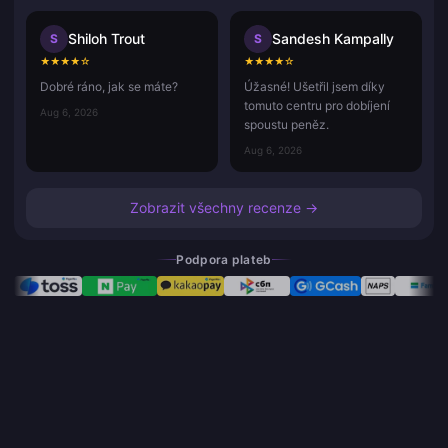
Shiloh Trout
Sandesh Kampally
S
S
★
★
★
★
☆
★
★
★
★
☆
Dobré ráno, jak se máte?
Úžasné! Ušetřil jsem díky
tomuto centru pro dobíjení
Aug 6, 2026
spoustu peněz.
Aug 6, 2026
Zobrazit všechny recenze →
Podpora plateb