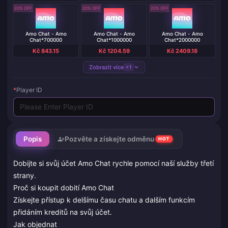
20% OFF
20% OFF
20% OFF
Amo Chat - Amo
Amo Chat - Amo
Amo Chat - Amo
Chat*700000
Chat*1000000
Chat*2000000
Kč 843.15
Kč 1204.59
Kč 2409.18
Zobrazit více
+1
*
Player ID
Popis
Pozvěte a získejte odměnu
HOT
Dobijte si svůj účet Amo Chat rychle pomocí naší služby třetí
strany.
Proč si koupit dobití Amo Chat
Získejte přístup k delšímu času chatu a dalším funkcím
přidáním kreditů na svůj účet.
Jak objednat