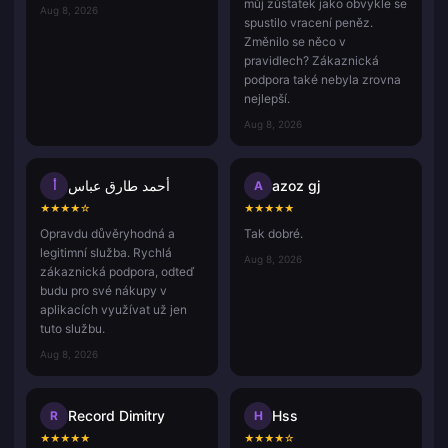
můj zůstatek jako obvykle se
Aug 8, 2026
spustilo vracení peněz.
Změnilo se něco v
pravidlech? Zákaznická
podpora také nebyla zrovna
nejlepší.
Aug 8, 2026
أحمد طارق عباس
azoz gj
أ
A
★
★
★
★
☆
★
★
★
★
★
Opravdu důvěryhodná a
Tak dobré.
legitimní služba. Rychlá
Aug 8, 2026
zákaznická podpora, odteď
budu pro své nákupy v
aplikacích využívat už jen
tuto službu.
Aug 8, 2026
Record Dimitry
Hss
R
H
★
★
★
★
★
★
★
★
★
☆