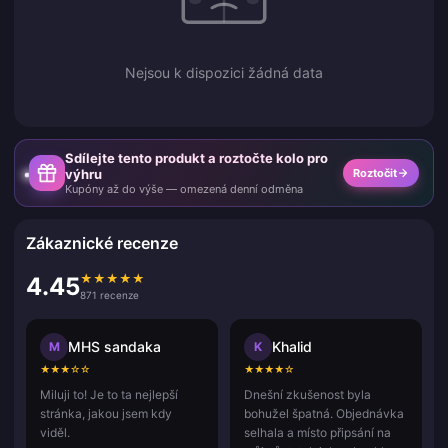
Nejsou k dispozici žádná data
Sdílejte tento produkt a roztočte kolo pro
výhru
Roztočit
Kupóny až do výše — omezená denní odměna
Zákaznické recenze
★
★
★
★
★
4.45
871 recenze
MHS sandaka
Khalid
M
K
★
★
★
☆
☆
★
★
★
★
☆
Miluji to! Je to ta nejlepší
Dnešní zkušenost byla
stránka, jakou jsem kdy
bohužel špatná. Objednávka
viděl.
selhala a místo připsání na