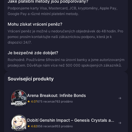
Jaké platební metody jsou podporovány?
Podporujeme karty Visa, Mastercard, JCB, kryptoměny, Apple Pay,
Google Pay a různé místní platební metody.
Mohu získat vrácení peněz?
Vrácení peněz je možné u nedoručených objednávek do 48 hodin. Pro
pomoc prosím kontaktujte naši zákaznickou podporu, která je k
dispozici 24/7.
Je bezpečné zde dobíjet?
Rozhodně. Používáme šifrování na úrovni banky a jsme autorizovaným
prodejcem. Důvěřuje nám více než 500 000 spokojených zákazníků.
Související produkty
Arena Breakout: Infinite Bonds
→
★ 4.07
675 recenze
763 prodáno
Dobití Genshin Impact – Genesis Crystals a
→
Welkin Moon
★ 4.62
856 recenze
953 prodáno