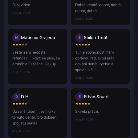
Bilal video
Dobré, dobré, dobré, dobré,
dobré, dobré.
Aug 8, 2026
Aug 7, 2026
Mauricio Grajeda
Shiloh Trout
M
S
★
★
★
☆
☆
★
★
★
★
★
Ještě jsem nedostal
Tuhle společnost mám
refundaci, i když se píše, že
opravdu rád, svou práci
proběhla úspěšně. Děkuji.
odvádí dobře, rychle a
spolehlivě.
Aug 7, 2026
Aug 7, 2026
D H
Ethan Stuart
D
E
★
★
★
★
☆
★
★
★
★
☆
Úžasné! Ušetřil jsem díky
Skvělá práce.
tomuto centru pro dobíjení
Aug 6, 2026
spoustu peněz.
Aug 6, 2026