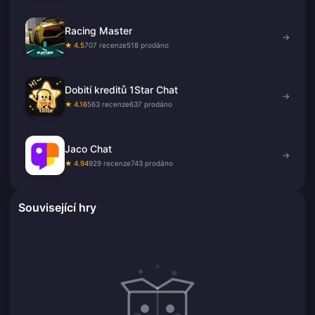
Racing Master
→
★ 4.5
707 recenze
518 prodáno
Dobití kreditů 1Star Chat
→
★ 4.16
563 recenze
637 prodáno
Jaco Chat
→
★ 4.94
929 recenze
743 prodáno
Související hry