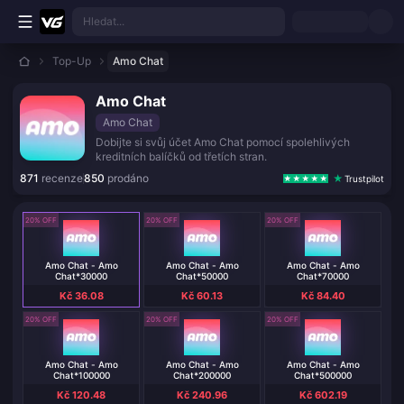
Přejít k hlavnímu obsahu
Hledat...
Top-Up
Amo Chat
Amo Chat
Amo Chat
Dobijte si svůj účet Amo Chat pomocí spolehlivých
kreditních balíčků od třetích stran.
871
recenze
850
prodáno
Trustpilot
20% OFF
20% OFF
20% OFF
Amo Chat - Amo
Amo Chat - Amo
Amo Chat - Amo
Chat*30000
Chat*50000
Chat*70000
Kč 36.08
Kč 60.13
Kč 84.40
20% OFF
20% OFF
20% OFF
Amo Chat - Amo
Amo Chat - Amo
Amo Chat - Amo
Chat*100000
Chat*200000
Chat*500000
Kč 120.48
Kč 240.96
Kč 602.19