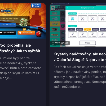
2026-06-04
Pool proběhla, ale
ipsány? Jak to vyřešit
Krystaly naúčtovány, ale ne
. Pokud byly peníze
v Colorful Stage? Nejprve to 
e se neobjevily, vyčkejte
vrácení peněz nechte jako p
Po třech aktualizacích je vzorec vžd
ovací lhůtu a poté otevřete
možnost
někomu jsou naúčtovány peníze, ne
niclip se svým unikátním ID
krystaly a zpanikaří ještě dříve, než
m obje...
vůbec stihne zareagovat. Nenakupu
zatím nežádejte o...