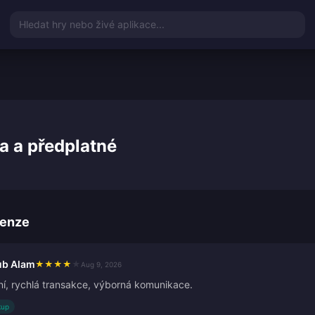
Hledat hry nebo živé aplikace...
na a předplatné
cenze
b Alam
★
★
★
★
★
Aug 9, 2026
ní, rychlá transakce, výborná komunikace.
kup