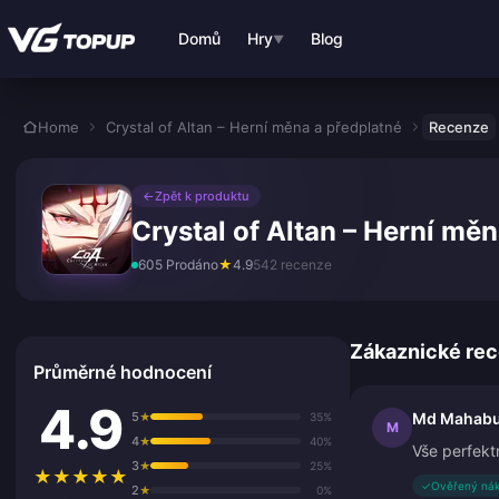
Přejít k hlavnímu obsahu
Domů
Hry
Blog
▼
Home
Crystal of Altan – Herní měna a předplatné
Recenze
←
Zpět k produktu
Crystal of Altan – Herní mě
605 Prodáno
★
4.9
542 recenze
Zákaznické re
Průměrné hodnocení
4.9
5
Md Mahabu
★
35%
M
4
★
40%
Vše perfekt
3
★
25%
★
★
★
★
★
✓
Ověřený ná
2
★
0%