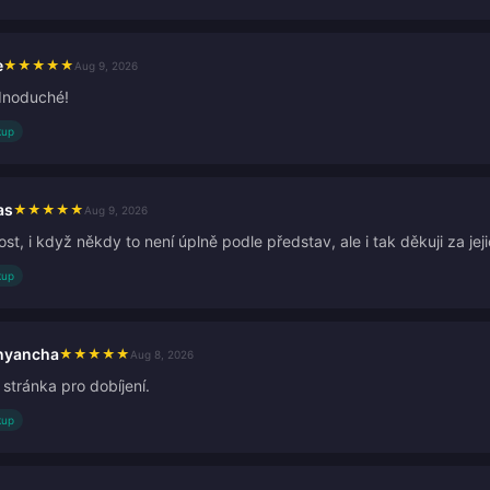
e
★
★
★
★
★
Aug 9, 2026
dnoduché!
kup
as
★
★
★
★
★
Aug 9, 2026
st, i když někdy to není úplně podle představ, ale i tak děkuji za jej
kup
nyancha
★
★
★
★
★
Aug 8, 2026
 stránka pro dobíjení.
kup