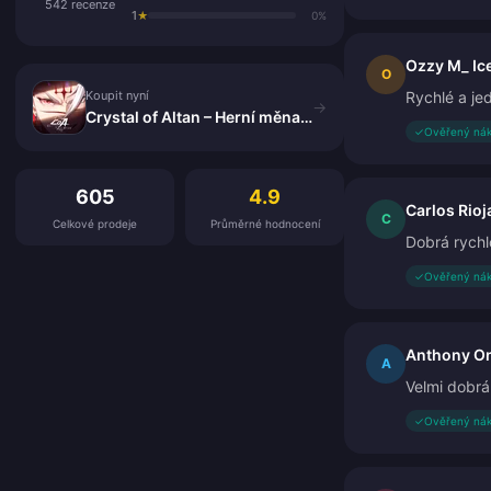
542 recenze
1
★
0%
Ozzy M_ Ic
Koupit nyní
O
Koupit nyní
Rychlé a je
→
Crystal of Altan – Herní měna a předplatné
✓
Ověřený ná
Zákaznické recenze
605
4.9
Carlos Rioj
C
Celkové prodeje
Průměrné hodnocení
Dobrá rychlo
✓
Ověřený ná
Anthony O
A
Velmi dobrá
✓
Ověřený ná