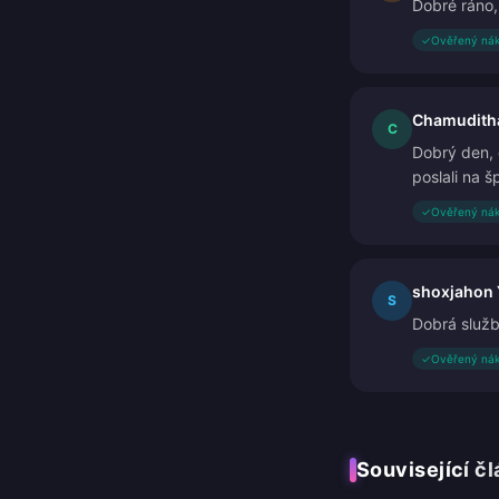
Dobré ráno,
✓
Ověřený ná
Chamudith
C
Dobrý den, d
poslali na š
✓
Ověřený ná
shoxjahon
S
Dobrá služb
✓
Ověřený ná
Související č