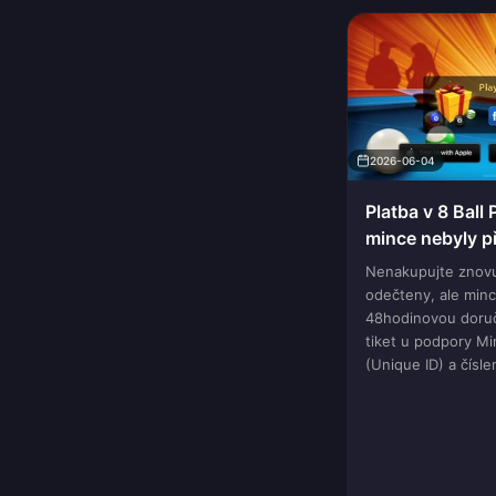
2026-06-04
Platba v 8 Ball 
mince nebyly př
Nenakupujte znovu
odečteny, ale minc
48hodinovou doruč
tiket u podpory Mi
(Unique ID) a čísle