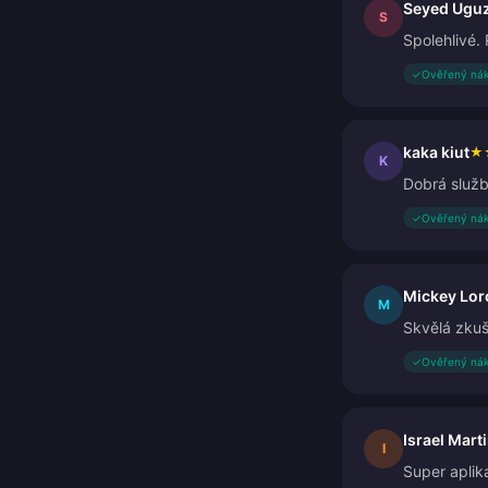
Seyed Ugu
S
Spolehlivé.
✓
Ověřený ná
kaka kiut
★
K
Dobrá služb
✓
Ověřený ná
Mickey Lor
M
Skvělá zkuš
✓
Ověřený ná
Israel Mart
I
Super aplika