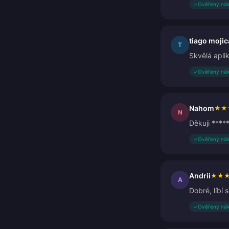
✓
Ověřený ná
tiago mojic
T
Skvělá apli
✓
Ověřený ná
Nahom
★
★
N
Děkuji ****
✓
Ověřený ná
Andrii
★
★
A
Dobré, líbí s
✓
Ověřený ná