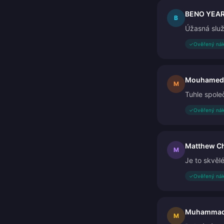
BENO YEA
B
Úžasná slu
✓
Ověřený ná
Mouhamed
M
Tuhle spole
✓
Ověřený ná
Matthew Ch
M
Je to skvěl
✓
Ověřený ná
Muhammad 
M