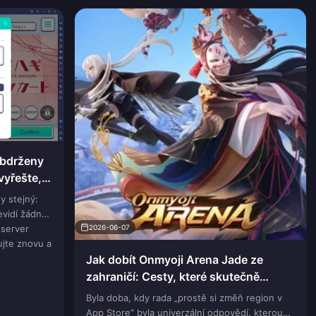
obdrženy
vyřešte,
oslední
y stejný:
vidí žádné
 server
2026-06-07
jte znovu a
Jak dobít Onmyoji Arena Jade ze
zahraničí: Cesty, které skutečně
fungují
Byla doba, kdy rada „prostě si změň region v
App Store“ byla univerzální odpovědí, kterou