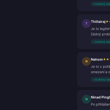
✓
Ověřený ná
Thillairaj
★
T
Je to legit
žádný probl
✓
Ověřený ná
Nahom
★
★
N
Je to v poř
omezení a o
✓
Ověřený ná
Ninad Ping
N
Po přihlášen