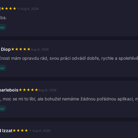
R
★
★
★
★
★
Aug 6, 2026
žba.
kup
 Diop
★
★
★
★
★
Aug 6, 2026
čnost mám opravdu rád, svou práci odvádí dobře, rychle a spolehlivě
kup
arlebois
★
★
★
★
★
Aug 6, 2026
é, moc se mi to líbí, ale bohužel nemáme žádnou pořádnou aplikaci,
kup
Izzat
★
★
★
★
★
Aug 6, 2026