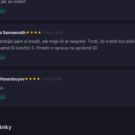
 jak se máte?
kup
a Sameenath
★
★
★
★
★
Aug 6, 2026
obíjel jsem si kredit, ale moje ID je neúplné. Tvrdí, že kredit byl dob
patné ID končící 3. Prosím o opravu na správné ID.
kup
 Yesenboyev
★
★
★
★
★
Aug 5, 2026
a.
kup
lánky