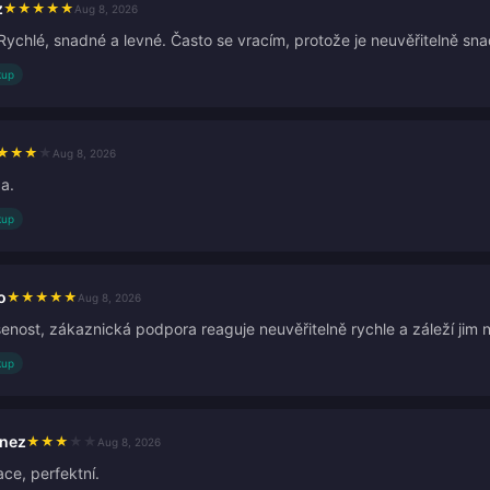
z
★
★
★
★
★
Aug 8, 2026
 Rychlé, snadné a levné. Často se vracím, protože je neuvěřitelně sn
kup
★
★
★
★
Aug 8, 2026
a.
kup
o
★
★
★
★
★
Aug 8, 2026
enost, zákaznická podpora reaguje neuvěřitelně rychle a záleží jim 
kup
inez
★
★
★
★
★
Aug 8, 2026
ce, perfektní.