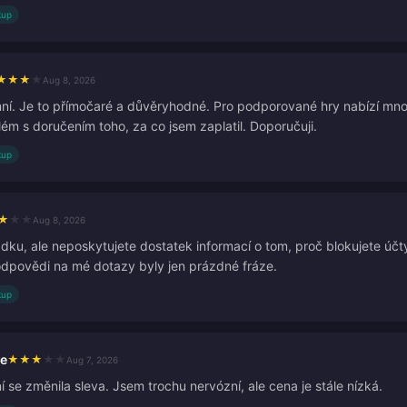
kup
★
★
★
★
Aug 8, 2026
imní. Je to přímočaré a důvěryhodné. Pro podporované hry nabízí mno
ém s doručením toho, za co jsem zaplatil. Doporučuji.
kup
★
★
★
Aug 8, 2026
ádku, ale neposkytujete dostatek informací o tom, proč blokujete úč
dpovědi na mé dotazy byly jen prázdné fráze.
kup
le
★
★
★
★
★
Aug 7, 2026
í se změnila sleva. Jsem trochu nervózní, ale cena je stále nízká.