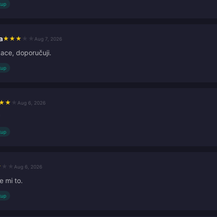
kup
a
★
★
★
★
★
Aug 7, 2026
kace, doporučuji.
kup
★
★
★
Aug 6, 2026
*
kup
★
★
★
Aug 6, 2026
e mi to.
kup