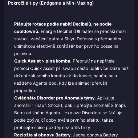
Pokročilé tipy (Endgame a Min-Maxing)
Plánujte rotace podle nabití Decibelů, ne podle
cooldownů.
Energie Decibel (Ultimate) se přenáší mezi
souboji; zahájení patra v Shiyu Defense s přednabitou
ultimátkou efektivně zkrátí HP bar prvního bosse na
polovinu.
Quick Assist > plná komba.
Přepnutí na nepřítele
pomocí Quick Assist při swapu často udělí více Daze než
držení základního komba až do konce; naučte se u
každého Agenta bod, kdy lze animaci přerušit
přepnutím.
Ovládněte Disorder pro Anomaly týmy.
Aplikujte
anomálii 1 (např. Shock), pak ji přebijte anomálií 2 (např.
Burn) od jiného Agenta – exploze Disorderu se škáluje
podle zbývající doby trvání prvního efektu, takže
přebíjejte spíše později než příliš brzy.
Rozložte si obnovu Battery.
Jedna obnova Battery