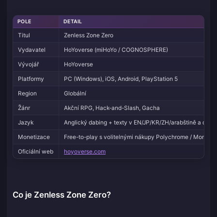
POLE
DETAIL
Titul
Zenless Zone Zero
Vydavatel
HoYoverse (miHoYo / COGNOSPHERE)
Vývojář
HoYoverse
Platformy
PC (Windows), iOS, Android, PlayStation 5
Region
Globální
Žánr
Akční RPG, Hack-and-Slash, Gacha
Jazyk
Anglický dabing + texty v EN/JP/KR/ZH/arabštině a další
Monetizace
Free-to-play s volitelnými nákupy Polychrome / Monoc
Oficiální web
hoyoverse.com
Co je Zenless Zone Zero?