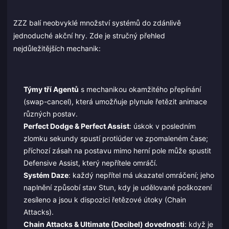
ZZZ balí neobvyklé množství systémů do zdánlivě
jednoduché akční hry. Zde je stručný přehled
nejdůležitějších mechanik:
Týmy tří Agentů
s mechanikou okamžitého přepínání
(swap-cancel), která umožňuje plynule řetězit animace
různých postav.
Perfect Dodge & Perfect Assist
: úskok v posledním
zlomku sekundy spustí protiúder ve zpomaleném čase;
příchozí zásah na postavu mimo herní pole může spustit
Defensive Assist, který nepřítele omráčí.
Systém Daze
: každý nepřítel má ukazatel omráčení; jeho
naplnění způsobí stav Stun, kdy je udělované poškození
zesíleno a jsou k dispozici řetězové útoky (Chain
Attacks).
Chain Attacks & Ultimate (Decibel) dovednosti
: když je