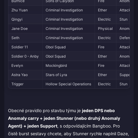
Burnice
Sons of Calydon
Fire
Anomaly
Zhu Yuan
Criminal Investigation
Ether
Attack
Qingyi
Criminal Investigation
Electric
Stun
Jane Doe
Criminal Investigation
Physical
Anomaly
Seth
Criminal Investigation
Electric
Defense
Soldier 11
Obol Squad
Fire
Attack
Soldier 0 - Anby
Obol Squad
Ether
Anomaly
Evelyn
Mockingbird
Fire
Attack
Astra Yao
Stars of Lyra
Ether
Support
Trigger
Hollow Special Operations
Electric
Stun
Obecné pravidlo pro stavbu týmu je
jeden DPS nebo
Anomaly carry + jeden Stunner (nebo druhý Anomaly
Agent) + jeden Support
, s odpovídajícím Bangboo. Pro
čistě burst sestavy chcete, aby Stunner rychle naplnil Daze,