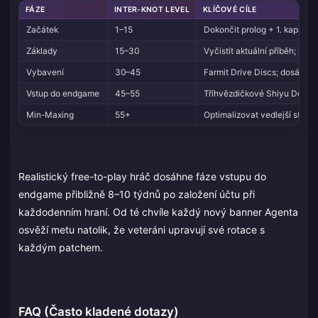
FÁZE
INTER-KNOT LEVEL
KLÍČOVÉ CÍLE
Začátek
1–15
Dokončit prolog + 1. kapitolu
Základy
15–30
Vyčistit aktuální příběh; pos
Vybavení
30–45
Farmit Drive Discs; dosáhno
Vstup do endgame
45–55
Tříhvězdičkové Shiyu Defense
Min-Maxing
55+
Optimalizovat vedlejší statist
Realistický free-to-play hráč dosáhne fáze vstupu do
endgame přibližně 8–10 týdnů po založení účtu při
každodenním hraní. Od té chvíle každý nový banner Agenta
osvěží metu natolik, že veteráni upravují své rotace s
každým patchem.
FAQ (Často kladené dotazy)