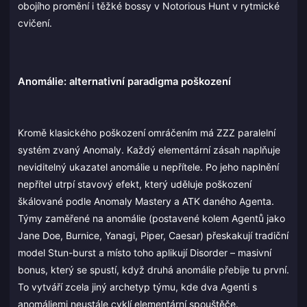
obojího promění i těžké bossy v Notorious Hunt v rytmické
cvičení.
Anomálie: alternativní paradigma poškození
Kromě klasického poškození omráčením má ZZZ paralelní
systém zvaný Anomaly. Každý elementární zásah naplňuje
neviditelný ukazatel anomálie u nepřítele. Po jeho naplnění
nepřítel utrpí stavový efekt, který uděluje poškození
škálované podle Anomaly Mastery a ATK daného Agenta.
Týmy zaměřené na anomálie (postavené kolem Agentů jako
Jane Doe, Burnice, Yanagi, Piper, Caesar) přeskakují tradiční
model Stun-burst a místo toho aplikují Disorder – masivní
bonus, který se spustí, když druhá anomálie přebije tu první.
To vytváří zcela jiný archetyp týmu, kde dva Agenti s
anomáliemi neustále cyklí elementární spouštěče.