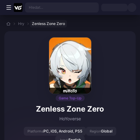
Přejít k hlavnímu obsahu
Hledat...
Hry
Zenless Zone Zero
Game Top-Up
Zenless Zone Zero
HoYoverse
PC, iOS, Android, PS5
Global
Platforma
Region
English