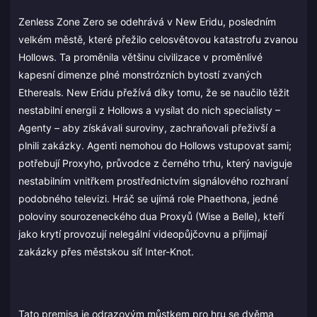
Zenless Zone Zero se odehrává v New Eridu, posledním
velkém městě, které přežilo celosvětovou katastrofu zvanou
Hollows. Ta proměnila většinu civilizace v proměnlivé
kapesní dimenze plné monstrózních bytostí zvaných
Ethereals. New Eridu přežívá díky tomu, že se naučilo těžit
nestabilní energii z Hollows a vysílat do nich specialisty –
Agenty – aby získávali suroviny, zachraňovali přeživší a
plnili zakázky. Agenti nemohou do Hollows vstupovat sami;
potřebují Proxyho, průvodce z černého trhu, který naviguje
nestabilním vnitřkem prostřednictvím signálového rozhraní
podobného televizi. Hráč se ujímá role Phaethona, jedné
poloviny sourozeneckého dua Proxyů (Wise a Belle), kteří
jako krytí provozují nelegální videopůjčovnu a přijímají
zakázky přes městskou síť Inter-Knot.
Tato premisa je odrazovým můstkem pro hru se dvěma