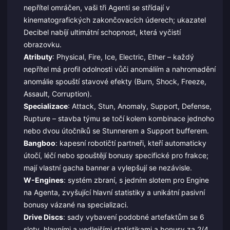
nepřítel omráčen, vaši tři Agenti se střídají v
kinematografických zakončovacích úderech; ukazatel
Decibel nabíjí ultimátní schopnost, která vyčistí
obrazovku.
Atributy
: Physical, Fire, Ice, Electric, Ether – každý
nepřítel má profil odolnosti vůči anomáliím a nahromadění
anomálie spouští stavové efekty (Burn, Shock, Freeze,
Assault, Corruption).
Specializace
: Attack, Stun, Anomaly, Support, Defense,
Rupture – stavba týmu se točí kolem kombinace jednoho
nebo dvou útočníků se Stunnerem a Support bufferem.
Bangboo
: kapesní robotičtí partneři, kteří automaticky
útočí, léčí nebo spouštějí bonusy specifické pro frakce;
mají vlastní gacha banner a vylepšují se nezávisle.
W-Engines
: systém zbraní, s jedním slotem pro Engine
na Agenta, zvyšující hlavní statistiky a unikátní pasivní
bonusy vázané na specializaci.
Drive Discs
: sady vybavení podobné artefaktům se 6
sloty, hlavními a vedlejšími statistikami a bonusy za 2/4