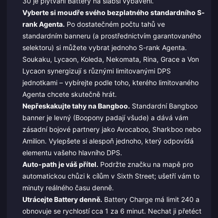
30 je plýtvání Battery na slabší vybavení.
Vyberte si moudře svého bezplatného standardního S-
rank Agenta.
Po dostatečném počtu tahů ve
standardním banneru (a prostřednictvím garantovaného
selektoru) si můžete vybrat jednoho S-rank Agenta.
Soukaku, Lycaon, Koleda, Nekomata, Rina, Grace a Von
Lycaon synergizují s různými limitovanými DPS
jednotkami – vybírejte podle toho, kterého limitovaného
Agenta chcete skutečně hrát.
Nepřeskakujte tahy na Bangboo.
Standardní Bangboo
banner je levný (Boopony padají všude) a dává vám
zásadní bojové partnery jako Avocaboo, Sharkboo nebo
Amilion. Vylepšete si alespoň jednoho, který odpovídá
elementu vašeho hlavního DPS.
Auto-path je váš přítel.
Podržte značku na mapě pro
automatickou chůzi k cílům v Sixth Street; ušetří vám to
minuty reálného času denně.
Utrácejte Battery denně.
Battery Charge má limit 240 a
obnovuje se rychlostí cca 1 za 6 minut. Nechat ji přetéct