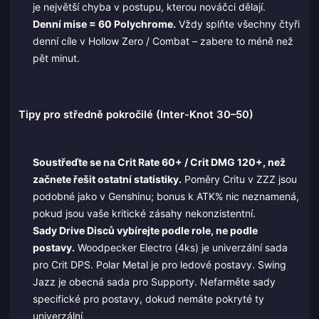
je největší chyba v postupu, kterou nováčci dělají.
Denní mise = 60 Polychrome.
Vždy splňte všechny čtyři
denní cíle v Hollow Zero / Combat – zabere to méně než
pět minut.
Tipy pro středně pokročilé (Inter-Knot 30–50)
Soustřeďte se na Crit Rate 60+ / Crit DMG 120+, než
začnete řešit ostatní statistiky.
Poměry Critu v ZZZ jsou
podobné jako v Genshinu; bonus k ATK% nic neznamená,
pokud jsou vaše kritické zásahy nekonzistentní.
Sady Drive Disců vybírejte podle role, ne podle
postavy.
Woodpecker Electro (4ks) je univerzální sada
pro Crit DPS. Polar Metal je pro ledové postavy. Swing
Jazz je obecná sada pro Supporty. Nefarměte sady
specifické pro postavy, dokud nemáte pokryté ty
univerzální.