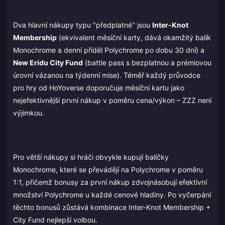
Dva hlavní nákupy typu "předplatné" jsou
Inter-Knot
Membership
(ekvivalent měsíční karty, dává okamžitý balík
Monochrome a denní příděl Polychrome po dobu 30 dní) a
New Eridu City Fund
(battle pass s bezplatnou a prémiovou
úrovní vázanou na týdenní mise). Téměř každý průvodce
pro hry od HoYoverse doporučuje měsíční kartu jako
nejefektivnější první nákup v poměru cena/výkon – ZZZ není
výjimkou.
Pro větší nákupy si hráči obvykle kupují balíčky
Monochrome, které se převádějí na Polychrome v poměru
1:1, přičemž bonusy za první nákup zdvojnásobují efektivní
množství Polychrome u každé cenové hladiny. Po vyčerpání
těchto bonusů zůstává kombinace Inter-Knot Membership +
City Fund nejlepší volbou.