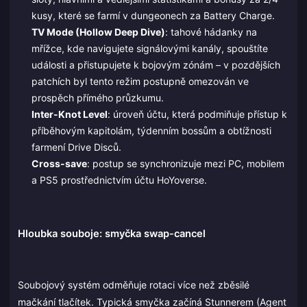
kusy, které se farmí v dungeonech za Battery Charge.
TV Mode (Hollow Deep Dive)
: tahové hádanky na
mřížce, kde navigujete signálovými kanály, spouštíte
události a přistupujete k bojovým zónám – v pozdějších
patchích byl tento režim postupně omezován ve
prospěch přímého průzkumu.
Inter-Knot Level
: úroveň účtu, která podmiňuje přístup k
příběhovým kapitolám, týdenním bossům a obtížnosti
farmení Drive Disců.
Cross-save
: postup se synchronizuje mezi PC, mobilem
a PS5 prostřednictvím účtu HoYoverse.
Hloubka souboje: smyčka swap-cancel
Soubojový systém odměňuje rotaci více než zběsilé
mačkání tlačítek. Typická smyčka začíná Stunnerem (Agent