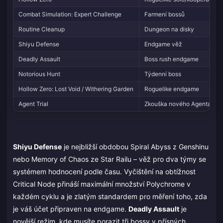
Combat Simulation: Expert Challenge
Farmení bossů
Routine Cleanup
Dungeon na disky
Shiyu Defense
Endgame věž
Deadly Assault
Boss rush endgame
Notorious Hunt
Týdenní boss
Hollow Zero: Lost Void / Withering Garden
Roguelike endgame
Agent Trial
Zkouška nového Agenta
Shiyu Defense
je nejbližší obdobou Spiral Abyss z Genshinu
nebo Memory of Chaos ze Star Railu – věž pro dva týmy se
systémem hodnocení podle času. Vyčištění na obtížnost
Critical Node přináší maximální množství Polychrome v
každém cyklu a je zlatým standardem pro měření toho, zda
je váš účet připraven na endgame.
Deadly Assault
je
novější režim, kde musíte porazit tři bossy v přísných