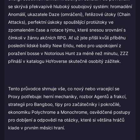
se skrývá překvapivě hluboký soubojový systém: hromadění
Anomálií, ukazatele Daze (omráčení), řetězové útoky (Chain
Attacks), perfektní úskoky spouštějící protiútoky ve
zpomaleném čase a rotace týmu, které snesou srovnání s
čímkoli v žánru akčních RPG. Ať už jste přišli kvůli příběhu
poslední lidské bašty New Eridu, nebo pro uspokojení z
poražení bosse v Notorious Hunt za méně než minutu, ZZZ
přináší v katalogu HoYoverse skutečně osobitý zážitek.
Tento průvodce shrnuje vše, co nový nebo vracející se
Proxy potřebuje: herní mechaniky, rozbor Agentů a frakcí,
strategii pro Bangboo, tipy pro začátečníky i pokročilé,
ekonomiku Polychrome a Monochrome, osvědčené postupy
pro dobíjení a odpovědi na otázky, které si většina hráčů
klade v prvním měsíci hraní.