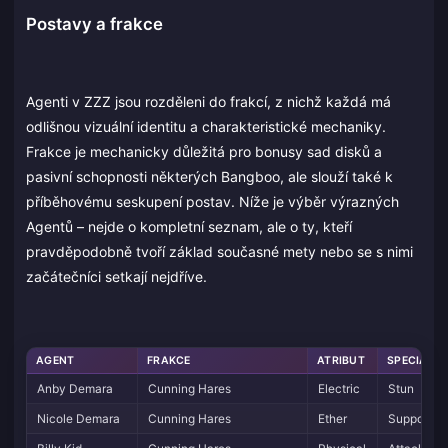
Postavy a frakce
Agenti v ZZZ jsou rozděleni do frakcí, z nichž každá má
odlišnou vizuální identitu a charakteristické mechaniky.
Frakce je mechanicky důležitá pro bonusy sad disků a
pasivní schopnosti některých Bangboo, ale slouží také k
příběhovému seskupení postav. Níže je výběr výrazných
Agentů – nejde o kompletní seznam, ale o ty, kteří
pravděpodobně tvoří základ současné mety nebo se s nimi
začátečníci setkají nejdříve.
AGENT
FRAKCE
ATRIBUT
SPECIALIZ
Anby Demara
Cunning Hares
Electric
Stun
Nicole Demara
Cunning Hares
Ether
Support