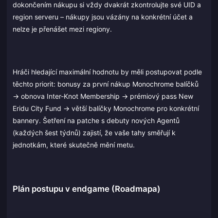
dokončením nákupu si vždy dvakrát zkontrolujte své UID a
region serveru – nákupy jsou vázány na konkrétní účet a
nelze je přenášet mezi regiony.
Hráči hledající maximální hodnotu by měli postupovat podle
těchto priorit: bonusy za první nákup Monochrome balíčků
→ obnova Inter-Knot Membership → prémiový pass New
Eridu City Fund → větší balíčky Monochrome pro konkrétní
bannery. Šetření na patche s debuty nových Agentů
(každých šest týdnů) zajistí, že vaše tahy směřují k
jednotkám, které skutečně mění metu.
Plán postupu v endgame (Roadmapa)