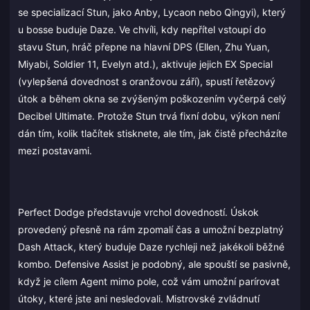
se specializací Stun, jako Anby, Lycaon nebo Qingyi), který
u bosse buduje Daze. Ve chvíli, kdy nepřítel vstoupí do
stavu Stun, hráč přepne na hlavní DPS (Ellen, Zhu Yuan,
Miyabi, Soldier 11, Evelyn atd.), aktivuje jejich EX Special
(vylepšená dovednost s oranžovou září), spustí řetězový
útok a během okna se zvýšeným poškozením vyčerpá celý
Decibel Ultimate. Protože Stun trvá fixní dobu, výkon není
dán tím, kolik tlačítek stisknete, ale tím, jak čistě přecházíte
mezi postavami.
Perfect Dodge představuje vrchol dovedností. Úskok
provedený přesně na rám zpomalí čas a umožní bezplatný
Dash Attack, který buduje Daze rychleji než jakékoli běžné
kombo. Defensive Assist je podobný, ale spouští se pasivně,
když je cílem Agent mimo pole, což vám umožní parírovat
útoky, které jste ani nesledovali. Mistrovské zvládnutí