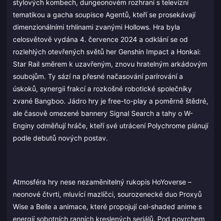
stylových kombech, dungeonovém rozhraní s televizní
tematikou a gacha soupisce Agentů, kteří se prosekávají
dimenzionálními trhlinami zvanými Hollows. Hra byla
celosvětově vydána 4. července 2024 a odklání se od
rozlehlých otevřených světů her Genshin Impact a Honkai:
Star Rail směrem k uzavřeným, znovu hratelným arkádovým
soubojům. Ty sází na přesné načasování parírování a
úskoků, synergii frakcí a rozkošné robotické společníky
zvané Bangboo. Jádro hry je free-to-play a poměrně štědré,
ale časově omezené bannery Signal Search a tahy o W-
Enginy odměňují hráče, kteří své utrácení Polychrome plánují
podle debutů nových postav.
Atmosféra hry nese nezaměnitelný rukopis HoYoverse –
neonové čtvrti, mluvící mazlíčci, sourozenecké duo Proxyů
Wise a Belle a animace, které propojují cel-shaded anime s
energií sobotních ranních kreslených seriálů. Pod povrchem