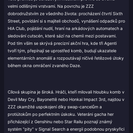
velmi odlišnými vrstvami. Na povrchu je ZZZ
dobrodružstvím ze všedního života: procházení čtvrtí Sixth
Street, povídání si s majiteli obchodů, vynášení odpadků pro
HIA Club, pojídání nudlí, hraní na arkádových automatech a
sledování cutscén, které sází na chemii mezi postavami.
Pod tím vším se skrývá precizní akční hra, kde tři Agenti
tvoří tým, přepínají se uprostřed komb, budují ukazatele
elementárních anomálií a rozpoutávají ničivé řetězové útoky
během okna omráčení zvaného Daze.
Cílová skupina je široká. Hráči, kteří milovali hloubku komb v
Devil May Cry, Bayonettě nebo Honkai Impact 3rd, najdou v
ZZZ okamžité uspokojení díky swap-cancelům a
protiútokům po perfektním úskoku. Veteráni gacha her
přicházející z Genshinu nebo Star Railu poznají známý
systém "pity" v Signal Search a energii podobnou pryskyřici