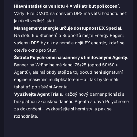
Hlavní statistika ve slotu 4 = váš atribut poškození.
Vždy. Fire DMG% na ohnivém DPS má větší hodnotu než
jakýkoli vedlejší stat.
Management energie určuje dostupnost EX Special.
Na slotu 6 u Stunnerů a Supportů mějte Energy Regen;
vašemu DPS by nikdy neměla dojít EX energie, když se
otevře okno pro Stun.
Šetřete Polychrome na bannery s limitovanými Agenty.
Banner na W-Engine má šanci 75/25 (oproti 50/50 u
Agentů), ale málokdy stojí za to, pokud není signaturní
engine masivním multiplikátorem – a i tak byste měli
tahat až po získání Agenta.
Využívejte Agent Trials.
Každý nový banner přichází s
bezplatnou zkouškou daného Agenta a dává Polychrome
za dokončení – vyzkoušejte si herní styl a pak se
rozhodněte.