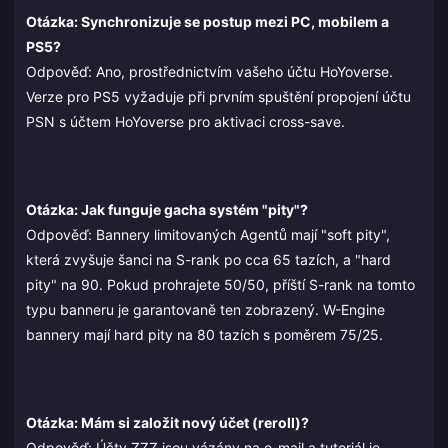
Otázka: Synchronizuje se postup mezi PC, mobilem a
PS5?
Odpověď: Ano, prostřednictvím vašeho účtu HoYoverse.
Verze pro PS5 vyžaduje při prvním spuštění propojení účtu
PSN s účtem HoYoverse pro aktivaci cross-save.
Otázka: Jak funguje gacha systém "pity"?
Odpověď: Bannery limitovaných Agentů mají "soft pity",
která zvyšuje šanci na S-rank po cca 65 tazích, a "hard
pity" na 90. Pokud prohrajete 50/50, příští S-rank na tomto
typu banneru je garantovaně ten zobrazený. W-Engine
bannery mají hard pity na 80 tazích s poměrem 75/25.
Otázka: Mám si založit nový účet (reroll)?
Odpověď: Účty ZZZ jsou vázány na e-mail a tutoriál je