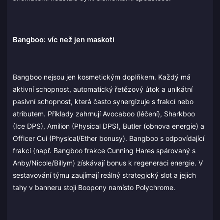
Bangboo: víc než jen maskoti
Bangboo nejsou jen kosmetickým doplňkem. Každý má
aktivní schopnost, automatický řetězový útok a unikátní
pasivní schopnost, která často synergizuje s frakcí nebo
atributem. Příklady zahrnují Avocaboo (léčení), Sharkboo
(Ice DPS), Amilion (Physical DPS), Butler (obnova energie) a
Officer Cui (Physical/Ether bonusy). Bangboo s odpovídající
frakcí (např. Bangboo frakce Cunning Hares spárovaný s
Anby/Nicole/Billym) získávají bonus k regeneraci energie. V
sestavování týmu zaujímají reálný strategický slot a jejich
tahy v banneru stojí Boopony namísto Polychrome.