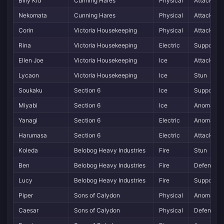
Billy Kid
Cunning Hares
Physical
Attack
Nekomata
Cunning Hares
Physical
Attack
Corin
Victoria Housekeeping
Physical
Attack
Rina
Victoria Housekeeping
Electric
Support
Ellen Joe
Victoria Housekeeping
Ice
Attack
Lycaon
Victoria Housekeeping
Ice
Stun
Soukaku
Section 6
Ice
Support
Miyabi
Section 6
Ice
Anomaly
Yanagi
Section 6
Electric
Anomaly
Harumasa
Section 6
Electric
Attack
Koleda
Belobog Heavy Industries
Fire
Stun
Ben
Belobog Heavy Industries
Fire
Defense
Lucy
Belobog Heavy Industries
Fire
Support
Piper
Sons of Calydon
Physical
Anomaly
Caesar
Sons of Calydon
Physical
Defense