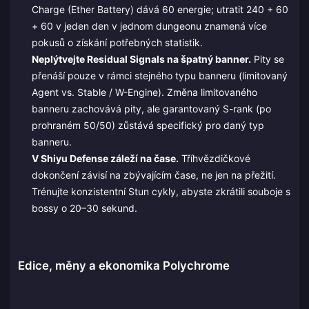
Charge (Ether Battery) dává 60 energie; utratit 240 + 60
+ 60 v jeden den v jednom dungeonu znamená více
pokusů o získání potřebných statistik.
Neplýtvejte Residual Signals na špatný banner.
Pity se
přenáší pouze v rámci stejného typu banneru (limitovaný
Agent vs. Stable / W-Engine). Změna limitovaného
banneru zachovává pity, ale garantovaný S-rank (po
prohraném 50/50) zůstává specifický pro daný typ
banneru.
V Shiyu Defense záleží na čase.
Tříhvězdičkové
dokončení závisí na zbývajícím čase, ne jen na přežití.
Trénujte konzistentní Stun cykly, abyste zkrátili souboje s
bossy o 20–30 sekund.
Edice, měny a ekonomika Polychrome