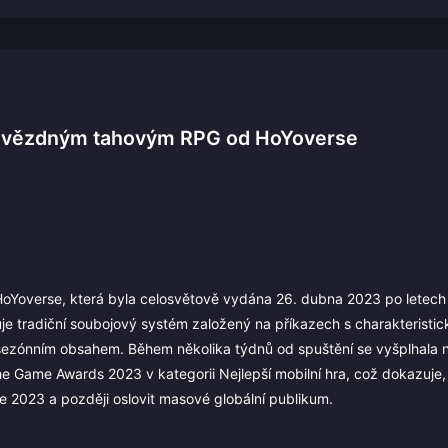
zihvězdným tahovým RPG od HoYoverse
a HoYoverse, která byla celosvětově vydána 26. dubna 2023 po letec
je tradiční soubojový systém založený na příkazech s charakterist
sezónním obsahem. Během několika týdnů od spuštění se vyšplhala 
he Game Awards 2023 v kategorii Nejlepší mobilní hra, což dokazuje,
e 2023 a později oslovit masové globální publikum.