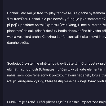
Honkai: Star Rail je free-to-play tahové RPG s gacha systémem 
širší franšízou Honkai, ale pro nováčky funguje jako samostatný 
připojí k posádce Astral Expressu (Welt Yang, Himeko, March 7
planetární oblouk přináší desítky hodin dabovaného hlavního př
wuxia vesmírná archa Xianzhou Luofu, surrealistické snové leto
daného světa.
Soubojový systém je plně tahový: ovládáte tým čtyř postav proti 
ultimátní schopnosti (Ultimates), přičemž využíváte elementárn
nabízí semi-otevřené zóny k prozkoumávání hádanek, loru a truh
rotující endgame výzvy, které testují vaše nejsilnější týmy proti
Publikum je široké. Hráči přicházející z Genshin Impact zde na