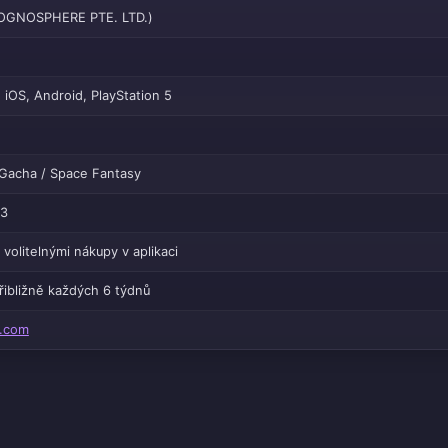
OGNOSPHERE PTE. LTD.)
iOS, Android, PlayStation 5
Gacha / Space Fantasy
23
 volitelnými nákupy v aplikaci
řibližně každých 6 týdnů
e.com