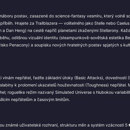
náboru postav, zasazené do science-fantasy vesmíru, který volně sdíl
příběh. Hrajete za Trailblazera — volitelného jako Stelle nebo Caelu
th a Dan Heng) na cestě napříč planetami zkaženými Stellarony. Kaž
íběhu, odlišnou vizuální identitu (steampunkově-sovětská estetika B
visko Penacony) a soupisku nových hratelných postav spjatých s kul
vlnám nepřátel, řadíte základní útoky (Basic Attacks), dovednosti (S
í slabiny k prolomení ukazatelů houževnatosti (Toughness) nepřátel. 
el; roguelike režim nazvaný Simulated Universe s hlubokou variabilit
 sílícím nepřátelům a časovým limitům.
jdou známé uživatelské rozhraní, strukturu měn a systém vzácnosti 