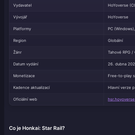
Vydavatel
HoYoverse (C
Vývojář
HoYoverse
Platformy
PC (Windows), 
Region
Globální
Žánr
Tahové RPG / 
Datum vydání
26. dubna 20
Monetizace
Free-to-play s
Kadence aktualizací
Hlavní verze p
Oficiální web
hsr.hoyovers
Co je Honkai: Star Rail?