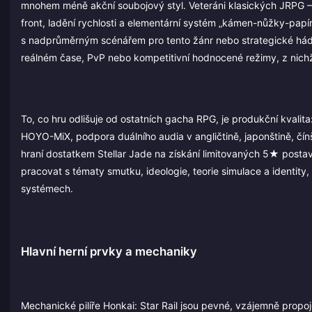
mnohem méně akční soubojový styl. Veteráni klasických JRPG —
front, ladění rychlosti a elementární systém „kámen-nůžky-papír
s nadprůměrným scénářem pro tento žánr nebo strategické hádank
reálném čase, PvP nebo kompetitivní hodnocené režimy, z nichž 
To, co hru odlišuje od ostatních gacha RPG, je produkční kval
HOYO-MiX, podpora duálního audia v angličtině, japonštině, čín
hraní dostatkem Stellar Jade na získání limitovaných 5★ postav
pracovat s tématy smutku, ideologie, teorie simulace a identity, 
systémech.
Hlavní herní prvky a mechaniky
Mechanické pilíře Honkai: Star Rail jsou pevné, vzájemně propo