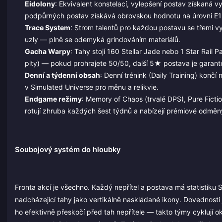
Eidolony
: Ekvivalent konstelací, vylepšení postav získaná
podpůrných postav získává obrovskou hodnotu na úrovni E1
Trace System
: Strom talentů pro každou postavu se třemi v
uzly — plně se odemyká grindováním materiálů.
Gacha Warpy
: Tahy stojí 160 Stellar Jade nebo 1 Star Rail
pity) — pokud prohrajete 50/50, další 5★ postava je garant
Denní a týdenní obsah
: Denní trénink (Daily Training) konč
v Simulated Universe pro měnu a relikvie.
Endgame režimy
: Memory of Chaos (trvalé DPS), Pure Ficti
rotují zhruba každých šest týdnů a nabízejí prémiové odměn
Soubojový systém do hloubky
Fronta akcí je všechno. Každý nepřítel a postava má statistiku
nadcházející tahy jako vertikálně naskládané ikony. Dovednos
ho efektivně přeskočí před tah nepřítele — takto týmy cyklují