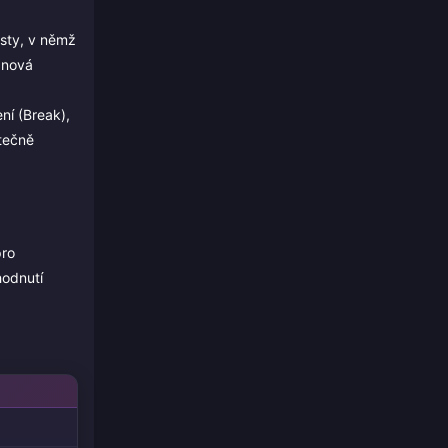
isty, v němž
 nová
ní (Break),
atečně
pro
hodnutí