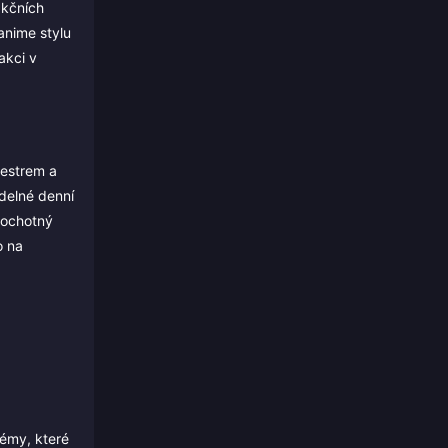
akčních
anime stylu
akci v
hestrem a
idelné denní
 ochotný
o na
témy, které