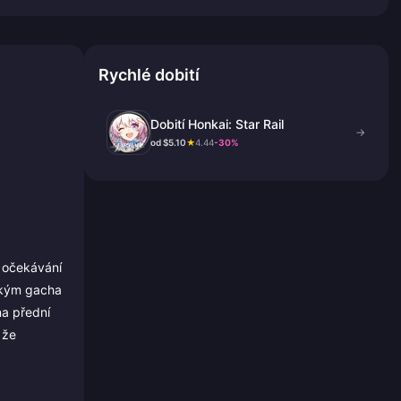
Rychlé dobití
Dobití Honkai: Star Rail
→
od $5.10
★
4.44
-30%
h očekávání
ickým gacha
na přední
 že