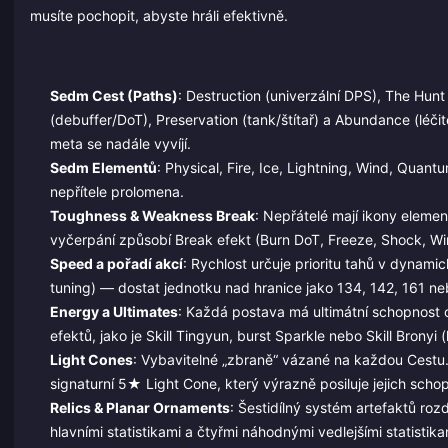
musíte pochopit, abyste hráli efektivně.
Sedm Cest (Paths)
: Destruction (univerzální DPS), The Hunt
(debuffer/DoT), Preservation (tank/štítař) a Abundance (léči
meta se nadále vyvíjí.
Sedm Elementů
: Physical, Fire, Ice, Lightning, Wind, Qua
nepřítele prolomena.
Toughness & Weakness Break
: Nepřátelé mají ikony element
vyčerpání způsobí Break efekt (Burn DoT, Freeze, Shock, Win
Speed a pořadí akcí
: Rychlost určuje prioritu tahů v dynami
tuning) — dostat jednotku nad hranice jako 134, 142, 161 ne
Energy a Ultimates
: Každá postava má ultimátní schopnost 
efektů, jako je Skill Tingyun, burst Sparkle nebo Skill Brony
Light Cones
: Vybavitelné „zbraně“ vázané na každou Cestu. 
signaturní 5★ Light Cone, který výrazně posiluje jejich schop
Relics & Planar Ornaments
: Šestidílný systém artefaktů roz
hlavními statistikami a čtyřmi náhodnými vedlejšími statistikam