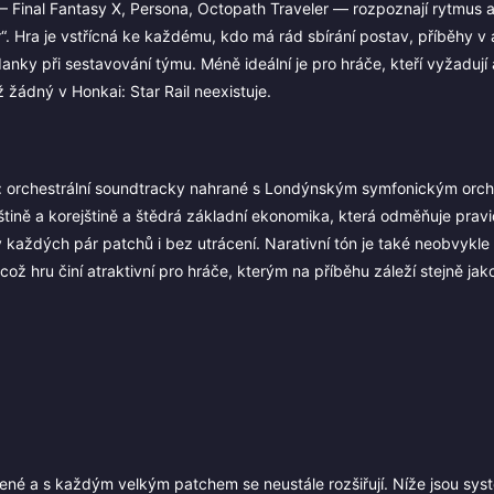
 Final Fantasy X, Persona, Octopath Traveler — rozpoznají rytmus 
“. Hra je vstřícná ke každému, kdo má rád sbírání postav, příběhy v 
y při sestavování týmu. Méně ideální je pro hráče, kteří vyžadují 
žádný v Honkai: Star Rail neexistuje.
ita: orchestrální soundtracky nahrané s Londýnským symfonickým orc
štině a korejštině a štědrá základní ekonomika, která odměňuje prav
 každých pár patchů i bez utrácení. Narativní tón je také neobvykle
což hru činí atraktivní pro hráče, kterým na příběhu záleží stejně jak
jené a s každým velkým patchem se neustále rozšiřují. Níže jsou sys