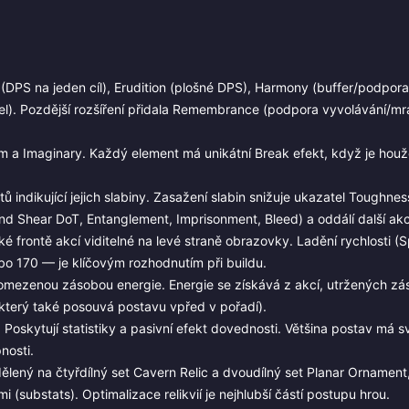
 (DPS na jeden cíl), Erudition (plošné DPS), Harmony (buffer/podpora),
tel). Pozdější rozšíření přidala Remembrance (podpora vyvolávání/mr
ntum a Imaginary. Každý element má unikátní Break efekt, když je hou
ů indikující jejich slabiny. Zasažení slabin snižuje ukazatel Toughnes
d Shear DoT, Entanglement, Imprisonment, Bleed) a oddálí další akci
cké frontě akcí viditelné na levé straně obrazovky. Ladění rychlosti (
bo 170 — je klíčovým rozhodnutím při buildu.
omezenou zásobou energie. Energie se získává z akcí, utržených zá
i (který také posouvá postavu vpřed v pořadí).
Poskytují statistiky a pasivní efekt dovednosti. Většina postav má s
nosti.
dělený na čtyřdílný set Cavern Relic a dvoudílný set Planar Ornament
i (substats). Optimalizace relikvií je nejhlubší částí postupu hrou.