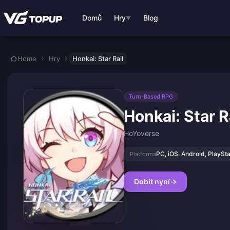
Přejít k hlavnímu obsahu
Domů
Hry
Blog
▼
Home
Hry
Honkai: Star Rail
Turn-Based RPG
Honkai: Star R
HoYoverse
PC, iOS, Android, PlaySta
Platforma
Dobít nyní
→