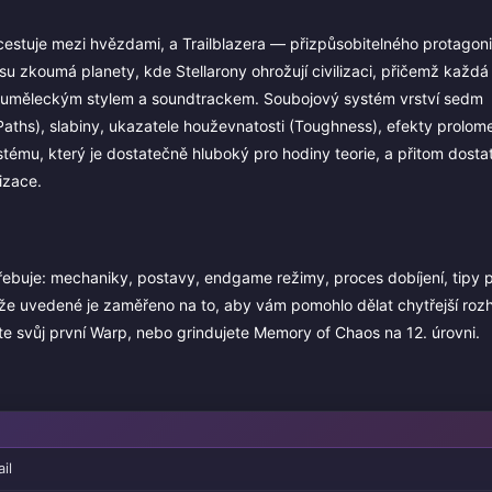
 cestuje mezi hvězdami, a Trailblazera — přizpůsobitelného protagon
su zkoumá planety, kde Stellarony ohrožují civilizaci, přičemž každá
mi, uměleckým stylem a soundtrackem. Soubojový systém vrství sedm
aths), slabiny, ukazatele houževnatosti (Toughness), efekty prolome
tému, který je dostatečně hluboký pro hodiny teorie, a přitom dost
izace.
řebuje: mechaniky, postavy, endgame režimy, proces dobíjení, tipy 
níže uvedené je zaměřeno na to, aby vám pomohlo dělat chytřejší roz
te svůj první Warp, nebo grindujete Memory of Chaos na 12. úrovni.
il