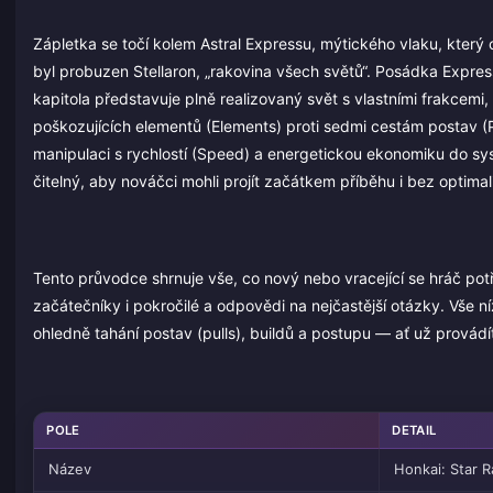
Zápletka se točí kolem Astral Expressu, mýtického vlaku, který
byl probuzen Stellaron, „rakovina všech světů“. Posádka Expres
kapitola představuje plně realizovaný svět s vlastními frakce
poškozujících elementů (Elements) proti sedmi cestám postav (P
manipulaci s rychlostí (Speed) a energetickou ekonomiku do sys
čitelný, aby nováčci mohli projít začátkem příběhu i bez optimal
Tento průvodce shrnuje vše, co nový nebo vracející se hráč pot
začátečníky i pokročilé a odpovědi na nejčastější otázky. Vše 
ohledně tahání postav (pulls), buildů a postupu — ať už provádí
POLE
DETAIL
Název
Honkai: Star Ra