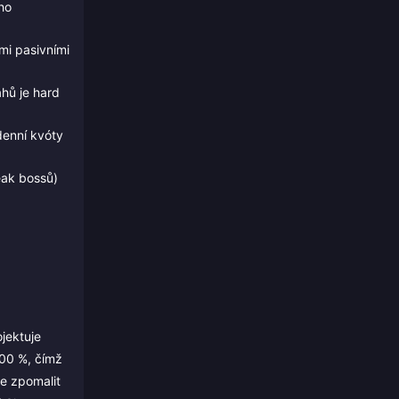
ho
mi pasivními
ahů je hard
denní kvóty
eak bossů)
jektuje
100 %, čímž
e zpomalit