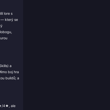
í lore s
s — který se
dý
elobogu,
turou
kills) a
Mimo boj hra
ou buildů; a
5★/4★, ale