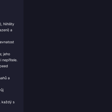
 Nihility
azení) a
ževnatost
s; jeho
 nepřítele.
Speed
sahů a
vůj
, každý s