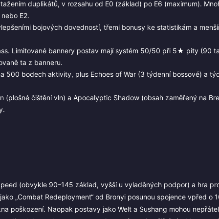
 vytažením duplikátů, v rozsahu od E0 (základ) po E6 (maximum). Mno
 nebo E2.
ylepšeními bojových dovedností, třemi bonusy ke statistikám a menší
 Pass. Limitované bannery postav mají systém 50/50 při 5★ pity (90 t
ovaně ta z banneru.
í na 500 bodech aktivity, plus Echoes of War (3 týdenní bossové) a tý
on (plošné čištění vln) a Apocalyptic Shadow (obsah zaměřený na Br
y.
 Speed (obvykle 90–145 základ, vyšší u vyladěných podpor) a hra pro
ti jako „Combat Redeployment“ od Bronyi posunou spojence vpřed o 
 okna poškození. Naopak postavy jako Welt a Sushang mohou nepřátel