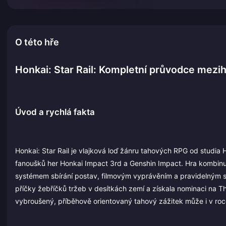
O této hře
Honkai: Star Rail: Kompletní průvodce me
Úvod a rychlá fakta
Honkai: Star Rail je vlajková loď žánru tahových RPG od studi
fanoušků her Honkai Impact 3rd a Genshin Impact. Hra kombinu
systémem sbírání postav, filmovým vyprávěním a pravidelným 
příčky žebříčků tržeb v desítkách zemí a získala nominaci na T
vybroušený, příběhově orientovaný tahový zážitek může i v roc