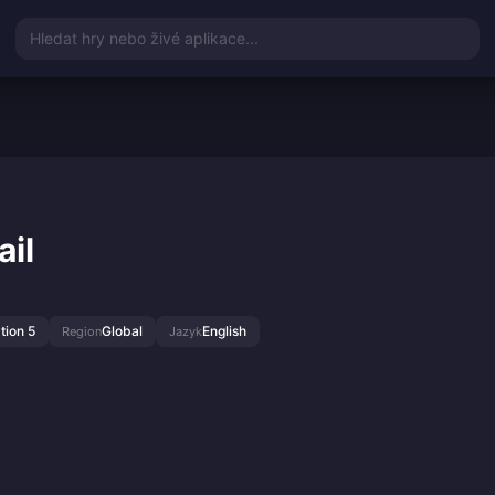
Hledat hry nebo živé aplikace...
ail
tion 5
Global
English
Region
Jazyk