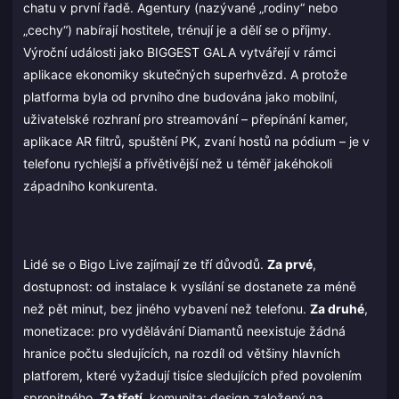
chatu v první řadě. Agentury (nazývané „rodiny“ nebo
„cechy“) nabírají hostitele, trénují je a dělí se o příjmy.
Výroční události jako BIGGEST GALA vytvářejí v rámci
aplikace ekonomiky skutečných superhvězd. A protože
platforma byla od prvního dne budována jako mobilní,
uživatelské rozhraní pro streamování – přepínání kamer,
aplikace AR filtrů, spuštění PK, zvaní hostů na pódium – je v
telefonu rychlejší a přívětivější než u téměř jakéhokoli
západního konkurenta.
Lidé se o Bigo Live zajímají ze tří důvodů.
Za prvé
,
dostupnost: od instalace k vysílání se dostanete za méně
než pět minut, bez jiného vybavení než telefonu.
Za druhé
,
monetizace: pro vydělávání Diamantů neexistuje žádná
hranice počtu sledujících, na rozdíl od většiny hlavních
platforem, které vyžadují tisíce sledujících před povolením
spropitného.
Za třetí
, komunita: design založený na