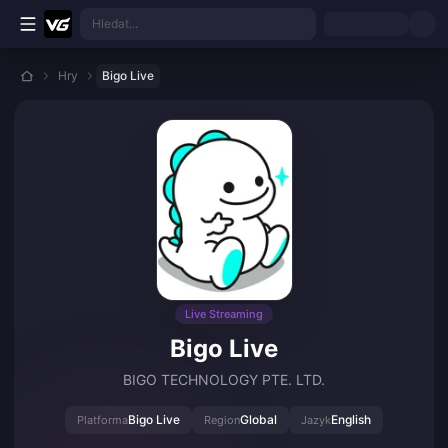
Přejít k hlavnímu obsahu
Hledat...
Hry
Bigo Live
Live Streaming
Bigo Live
BIGO TECHNOLOGY PTE. LTD.
Bigo Live
Global
English
Platforma
Region
Jazyk