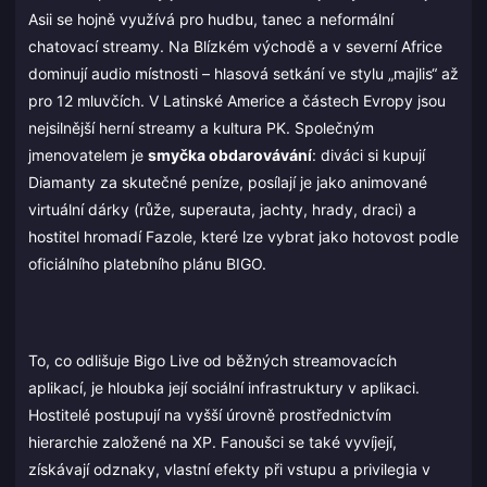
Asii se hojně využívá pro hudbu, tanec a neformální
chatovací streamy. Na Blízkém východě a v severní Africe
dominují audio místnosti – hlasová setkání ve stylu „majlis“ až
pro 12 mluvčích. V Latinské Americe a částech Evropy jsou
nejsilnější herní streamy a kultura PK. Společným
jmenovatelem je
smyčka obdarovávání
: diváci si kupují
Diamanty za skutečné peníze, posílají je jako animované
virtuální dárky (růže, superauta, jachty, hrady, draci) a
hostitel hromadí Fazole, které lze vybrat jako hotovost podle
oficiálního platebního plánu BIGO.
To, co odlišuje Bigo Live od běžných streamovacích
aplikací, je hloubka její sociální infrastruktury v aplikaci.
Hostitelé postupují na vyšší úrovně prostřednictvím
hierarchie založené na XP. Fanoušci se také vyvíjejí,
získávají odznaky, vlastní efekty při vstupu a privilegia v