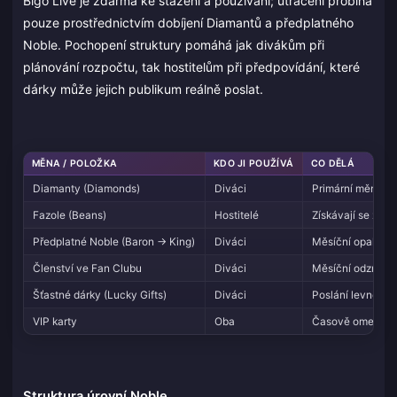
Bigo Live je zdarma ke stažení a používání; utrácení probíhá
pouze prostřednictvím dobíjení Diamantů a předplatného
Noble. Pochopení struktury pomáhá jak divákům při
plánování rozpočtu, tak hostitelům při předpovídání, které
dárky může jejich publikum reálně poslat.
MĚNA / POLOŽKA
KDO JI POUŽÍVÁ
CO DĚLÁ
Diamanty (Diamonds)
Diváci
Primární měna pro
Fazole (Beans)
Hostitelé
Získávají se z př
Předplatné Noble (Baron → King)
Diváci
Měsíční opakující
Členství ve Fan Clubu
Diváci
Měsíční odznak s
Šťastné dárky (Lucky Gifts)
Diváci
Poslání levného 
VIP karty
Oba
Časově omezené 
Struktura úrovní Noble