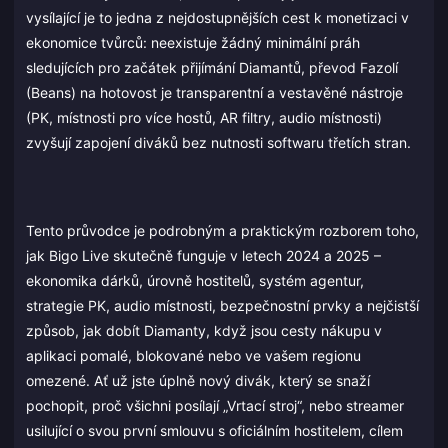
vysílající je to jedna z nejdostupnějších cest k monetizaci v
ekonomice tvůrců: neexistuje žádný minimální práh
sledujících pro začátek přijímání Diamantů, převod Fazolí
(Beans) na hotovost je transparentní a vestavěné nástroje
(PK, místnosti pro více hostů, AR filtry, audio místnosti)
zvyšují zapojení diváků bez nutnosti softwaru třetích stran.
Tento průvodce je podrobným a praktickým rozborem toho,
jak Bigo Live skutečně funguje v letech 2024 a 2025 –
ekonomika dárků, úrovně hostitelů, systém agentur,
strategie PK, audio místnosti, bezpečnostní prvky a nejčistší
způsob, jak dobít Diamanty, když jsou cesty nákupu v
aplikaci pomalé, blokované nebo ve vašem regionu
omezené. Ať už jste úplně nový divák, který se snaží
pochopit, proč všichni posílají „Vrtací stroj“, nebo streamer
usilující o svou první smlouvu s oficiálním hostitelem, cílem