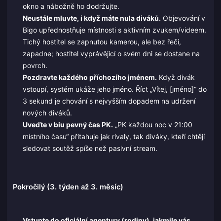
okno a nábožně ho dodržujte.
Neustále mluvte, i když máte nula diváků.
Objevování v
Bigo upřednostňuje místnosti s aktivním zvukem/videem.
Tichý hostitel se zapnutou kamerou, ale bez řeči,
zapadne; hostitel vyprávějící o svém dni se dostane na
povrch.
Pozdravte každého příchozího jménem.
Když divák
vstoupí, systém ukáže jeho jméno. Říct „Vítej, [jméno]“ do
3 sekund je chování s nejvyšším dopadem na udržení
nových diváků.
Uveďte v biu pevný čas PK.
„PK každou noc v 21:00
místního času“ přitahuje jak rivaly, tak diváky, kteří chtějí
sledovat soutěž spíše než pasivní stream.
Pokročilý (3. týden až 3. měsíc)
Vstupte do oficiální agentury (rodiny), jakmile vás