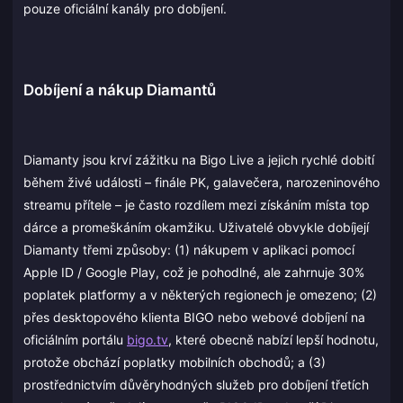
pouze oficiální kanály pro dobíjení.
Dobíjení a nákup Diamantů
Diamanty jsou krví zážitku na Bigo Live a jejich rychlé dobití
během živé události – finále PK, galavečera, narozeninového
streamu přítele – je často rozdílem mezi získáním místa top
dárce a promeškáním okamžiku. Uživatelé obvykle dobíjejí
Diamanty třemi způsoby: (1) nákupem v aplikaci pomocí
Apple ID / Google Play, což je pohodlné, ale zahrnuje 30%
poplatek platformy a v některých regionech je omezeno; (2)
přes desktopového klienta BIGO nebo webové dobíjení na
oficiálním portálu
bigo.tv
, které obecně nabízí lepší hodnotu,
protože obchází poplatky mobilních obchodů; a (3)
prostřednictvím důvěryhodných služeb pro dobíjení třetích