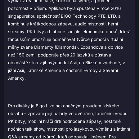
vysílat v reálném čase, kdekoli na světě, a proměnit
pozornost v příjem. Aplikace byla spuštěna v roce 2016
singapurskou společností BIGO Technology PTE. LTD. a
kombinuje krátkodobou zábavu, audio místnosti, herní
streamy, PK bitvy a hluboce sociální ekonomiku dárků, která
fanouškům umožňuje odměňovat tvůrce pomocí virtuální
měny zvané Diamanty (Diamonds). Expandovala do více
než 150 zemí, podporuje přes 20 jazyků a zůstává
obzvláště silná v jihovýchodní Asii, na Blízkém východě, v
jižní Asii, Latinské Americe a částech Evropy a Severní
Ameriky.
Pro diváky je Bigo Live nekonečným proudem lidského
obsahu – zpěváci pějí balady ve dvě ráno, tanečníci vedou
PK bitvy, mobilní hráči drtí hodnocené zápasy, hostitelé
nočních talk show, místnosti pro jazykovou výměnu a intimní
Q&A streamy od tvůrců, kteří odpovídají jménem. Pro