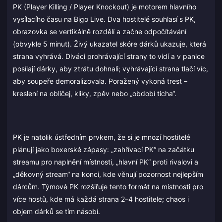
PK (Player Killing / Player Knockout) je motorem hlavního
vysílacího času na Bigo Live. Dva hostitelé souhlasí s PK,
obrazovka se vertikálně rozdělí a začne odpočítávání
(obvykle 5 minut). Živý ukazatel skóre dárků ukazuje, která
strana vyhrává. Diváci prohrávající strany to vidí a v panice
posílají dárky, aby ztrátu dohnali; vyhrávající strana tlačí víc,
aby soupeře demoralizovala. Poražený vykoná trest –
kreslení na obličej, kliky, zpěv nebo „období ticha“.
PK je natolik ústředním prvkem, že si je mnozí hostitelé
plánují jako boxerské zápasy: „zahřívací PK“ na začátku
streamu pro naplnění místnosti, „hlavní PK“ proti rivalovi a
„děkovný stream“ na konci, kde věnují pozornost nejlepším
dárcům. Týmové PK rozšiřuje tento formát na místnosti pro
více hostů, kde má každá strana 2–4 hostitele; chaos i
objem dárků se tím násobí.