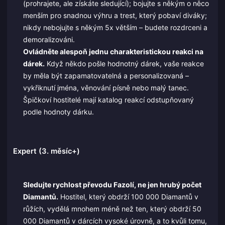
(prohrajete, ale získáte sledující); bojujte s někým o něco
menším pro snadnou výhru a trest, který pobaví diváky;
nikdy nebojujte s někým 5x větším – budete rozdrceni a
demoralizováni.
Ovládněte alespoň jednu charakteristickou reakci na
dárek.
Když někdo pošle hodnotný dárek, vaše reakce
by měla být zapamatovatelná a personalizovaná –
vykřiknutí jména, věnování písně nebo malý tanec.
Špičkoví hostitelé mají katalog reakcí odstupňovaný
podle hodnoty dárku.
Expert (3. měsíc+)
Sledujte rychlost převodu Fazolí, ne jen hrubý počet
Diamantů.
Hostitel, který obdrží 100 000 Diamantů v
růžích, vydělá mnohem méně než ten, který obdrží 50
000 Diamantů v dárcích vysoké úrovně, a to kvůli tomu,