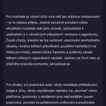
Pro hostitele je zdraví účtu více než jen otázkou moderování
– je to otázka příjmu. Jediné závažné porušení může
oficiálního hostitele stát jeho úroveň, způsobilost k
událostem a v závažných případech i smlouvu s agenturou.
Časté chyby, kterým se lze vyhnout: ukazování nevhodného
obsahu i krátce během převlékání, pouštění nezletilých na
místa pro hosty, obsah blízký hazardu a politický obsah
během citlivých regionálních období. Jednou za čtvrt roku si
přečtěte pravidla komunity; aktualizují se.
Pro diváky zní praktická rada: nikdy nesdílejte přihlašovací
údaje k účtu, nikdy nepřijímejte nabídky na „obchod“ mimo
platformu (podvody s dobíjením jsou nejčastějším typem
podvodu), povolte dvoufaktorové ověřování a používejte