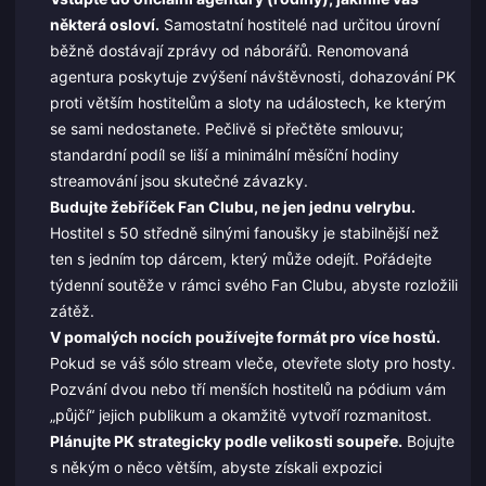
některá osloví.
Samostatní hostitelé nad určitou úrovní
běžně dostávají zprávy od náborářů. Renomovaná
agentura poskytuje zvýšení návštěvnosti, dohazování PK
proti větším hostitelům a sloty na událostech, ke kterým
se sami nedostanete. Pečlivě si přečtěte smlouvu;
standardní podíl se liší a minimální měsíční hodiny
streamování jsou skutečné závazky.
Budujte žebříček Fan Clubu, ne jen jednu velrybu.
Hostitel s 50 středně silnými fanoušky je stabilnější než
ten s jedním top dárcem, který může odejít. Pořádejte
týdenní soutěže v rámci svého Fan Clubu, abyste rozložili
zátěž.
V pomalých nocích používejte formát pro více hostů.
Pokud se váš sólo stream vleče, otevřete sloty pro hosty.
Pozvání dvou nebo tří menších hostitelů na pódium vám
„půjčí“ jejich publikum a okamžitě vytvoří rozmanitost.
Plánujte PK strategicky podle velikosti soupeře.
Bojujte
s někým o něco větším, abyste získali expozici