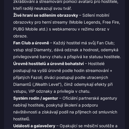
zkrášlování a streamování pomocí avatarů pro hostitele,
kteří raději neukazují svou tvář.
Živé hraní se sdílením obrazovky
– Sdílení mobilní
obrazovky pro herní streamy (Mobile Legends, Free Fire,
PUBG Mobile atd.) s webkamerou v režimu obraz v
obraze.
Fan Club a úrovně
– Každý hostitel má svůj Fan Club;
vstup stojí Diamanty, dává odznak a hodnost, odemyká
privilegované barvy chatu a přispívá ke statusu hostitele.
Úrovně hostitelů a úrovně bohatství
– Hostitelé
postupují na vyšší úrovně podle hodin streamování +
přijatých Fazolí; diváci postupují podle utracených
Diamantů („Wealth Level“), čímž odemykají efekty při
vstupu, VIP odznaky a privilegia v chatu.
Systém rodin / agentur
– Oficiální partnerské agentury
nabírají hostitele, poskytují školení a podporu
návštěvnosti a získávají podíl na příjmech od smluvních
hostitelů.
Události a galavečery
– Opakující se měsíční soutěže a