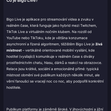
Co je Bigo Live?
Bigo Live je aplikace pro streamování videa a zvuku v
reálném čase, která funguje jako hybrid mezi Twitchem,
TikTok Live a virtuálním nočním klubem. Na rozdíl od
YouTube nebo TikToku, kde je většina konzumace
asynchronní a řízená algoritmem, těžištěm Bigo Live je
živá
místnost
– vertikálně orientované mobilní vysílání, kde
hostitel (vysílající) komunikuje v reálném čase s diváky
prostřednictvím chatu, hlasu, dárků a reakcí na obrazovce.
Relace jsou krátké, sociální a emocionálně přímé: typická
místnost obmění své publikum každých několik minut, ale
věrní fanoušci se vracejí noc co noc, aby podpořili konkrétní
hostitele.
Publikum platformy je záměrně široké. V jihovýchodní a jižní