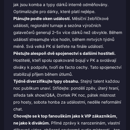
jak jsou komba a typy dárků interně odměňovány.
Optimalizujte pro dárky, které platí nejlépe.
Plánujte podle oken událostí.
Měsíční žebříčkové
události, regionální turnaje a sezóna výročních
galavečerů generují 2–5x více dárků než obvykle. Během
událostí streamujte více hodin, během mrtvých týdnů
méně. Svá velká PK si šetřete na finále událostí.
Pěstujte alespoň dvě spojenectví s dalšími hostiteli.
Hostitelé, kteří spolu opakovaně bojují v PK a svolávají
diváky k podpoře, tvoří de facto cechy. Tato spojenectví
stabilizují příjem během útlumů.
Týdně diverzifikujte typy obsahu.
Stejný talent každou
noc publikum unaví. Střídejte: pondělí zpěv, úterý hraní,
středa talk show/Q&A, čtvrtek PK noc, pátek místnost
pro hosty, sobota honba za událostmi, neděle neformální
chat.
Chovejte se k top fanouškům jako k VIP zákazníkům,
ne jako k divákům.
Přímé zprávy k narozeninám, vlastní
děkovná videa, občasné soukromé audio místnosti – top