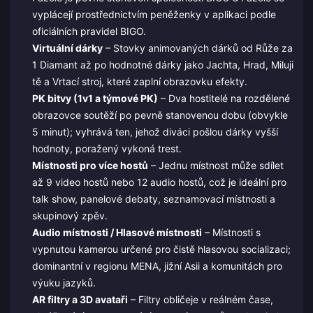
vyplácejí prostřednictvím peněženky v aplikaci podle
oficiálních pravidel BIGO.
Virtuální dárky
– Stovky animovaných dárků od Růže za
1 Diamant až po hodnotné dárky jako Jachta, Hrad, Miluji
tě a Vrtací stroj, které zaplní obrazovku efekty.
PK bitvy (1v1 a týmové PK)
– Dva hostitelé na rozdělené
obrazovce soutěží po pevně stanovenou dobu (obvykle
5 minut); vyhrává ten, jehož diváci pošlou dárky vyšší
hodnoty, poražený vykoná trest.
Místnosti pro více hostů
– Jednu místnost může sdílet
až 9 video hostů nebo 12 audio hostů, což je ideální pro
talk show, panelové debaty, seznamovací místnosti a
skupinový zpěv.
Audio místnosti / Hlasové místnosti
– Místnosti s
vypnutou kamerou určené pro čistě hlasovou socializaci;
dominantní v regionu MENA, jižní Asii a komunitách pro
výuku jazyků.
AR filtry a 3D avataři
– Filtry obličeje v reálném čase,