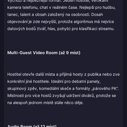
Výchozí a nejběžnější formát. Jeden hostitel, vertikální
kamera telefonu, chat v reálném čase. Nejlepší pro hudbu,
tanec, talent a obsah založený na osobnosti. Dosah
objevování je zde nejvyšší, protože algoritmus má nejvíce
datových bodů (tvář, hlas, pohyb) pro klasifikaci streamu.
Multi-Guest Video Room (až 9 míst)
Hostitel otevře další místa a přijímá hosty z publika nebo zve
konkrétní jiné hostitele. Ideální pro debatní panely,
skupinový zpěv, komediální skeče a formáty „párového PK“.
Místnosti pro více hostů zvyšují udržení diváků, protože se
na alespoň jednom místě stále něco děje.
Audio Room (až 12 míst)