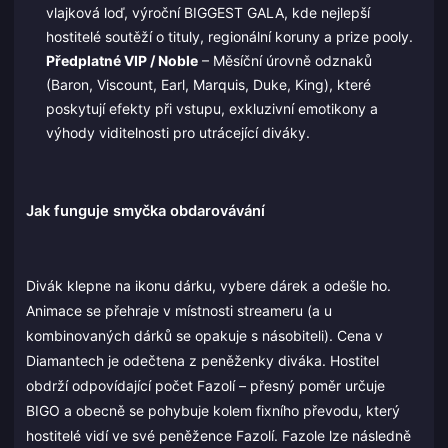
vlajková loď, výroční BIGGEST GALA, kde nejlepší
hostitelé soutěží o tituly, regionální koruny a prize pooly.
Předplatné VIP / Noble
– Měsíční úrovně odznaků
(Baron, Viscount, Earl, Marquis, Duke, King), které
poskytují efekty při vstupu, exkluzivní emotikony a
výhody viditelnosti pro utrácející diváky.
Jak funguje smyčka obdarovávání
Divák klepne na ikonu dárku, vybere dárek a odešle ho.
Animace se přehraje v místnosti streameru (a u
kombinovaných dárků se opakuje s násobiteli). Cena v
Diamantech je odečtena z peněženky diváka. Hostitel
obdrží odpovídající počet Fazolí – přesný poměr určuje
BIGO a obecně se pohybuje kolem fixního převodu, který
hostitelé vidí ve své peněžence Fazolí. Fazole lze následně