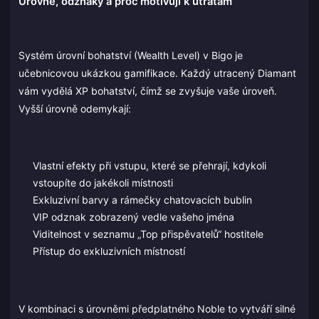
Úrovně, odznaky a proč motivují k útratám
Systém úrovní bohatství (Wealth Level) v Bigo je
učebnicovou ukázkou gamifikace. Každý utracený Diamant
vám vydělá XP bohatství, čímž se zvyšuje vaše úroveň.
Vyšší úrovně odemykají:
Vlastní efekty při vstupu, které se přehrají, kdykoli
vstoupíte do jakékoli místnosti
Exkluzivní barvy a rámečky chatovacích bublin
VIP odznak zobrazený vedle vašeho jména
Viditelnost v seznamu „Top přispěvatelů“ hostitele
Přístup do exkluzivních místností
V kombinaci s úrovněmi předplatného Noble to vytváří silné