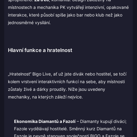
místnostech a mechanika PK vytvářejí intenzivní, opakované
interakce, které působí spíše jako bar nebo klub než jako
jednosměrné vysílání.
Hlavní funkce a hratelnost
„Hratelnost“ Bigo Live, ať už jste divák nebo hostitel, se točí
kolem vrstvení interaktivních funkcí na sebe, aby místnosti
zůstaly živé a dárky proudily. Níže jsou uvedeny
mechaniky, na kterých záleží nejvíce.
Ekonomika Diamantů a Fazolí
– Diamanty kupují diváci;
Fazole vydělávají hostitelé. Směnný kurz Diamantů na
Fazole je pevně stanoven společností BIGO a Fazole se