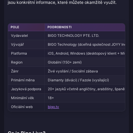
jsou konkrétní informace, které můžete okamžitě využít.
POLE
PODROBNOSTI
Vydavatel
BIGO TECHNOLOGY PTE. LTD.
Vývojář
BIGO Technology (dceřiná společnost JOYY Inc.)
Platforma
iOS, Android, Windows (desktopový klient + Microso
Region
Globální (150+ zemí)
Žánr
Živé vysílání / Sociální zábava
Primární měna
Diamanty (diváci) / Fazole (vysílající)
Jazyková podpora
20+ jazyků včetně angličtiny, arabštiny, španělštiny,
Minimální věk
18+
Oficiální web
bigo.tv