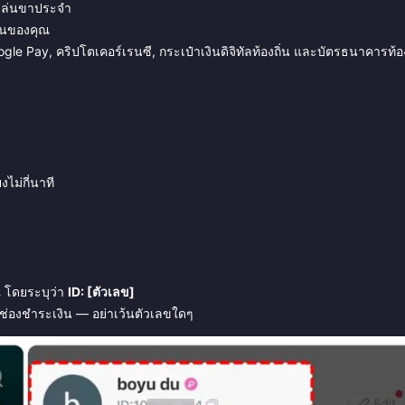
ู้เล่นขาประจำ
่านของคุณ
e Pay, คริปโตเคอร์เรนซี, กระเป๋าเงินดิจิทัลท้องถิ่น และบัตรธนาคารท้อง
ไม่กี่นาที
ณ โดยระบุว่า
ID: [ตัวเลข]
ช่องชำระเงิน — อย่าเว้นตัวเลขใดๆ