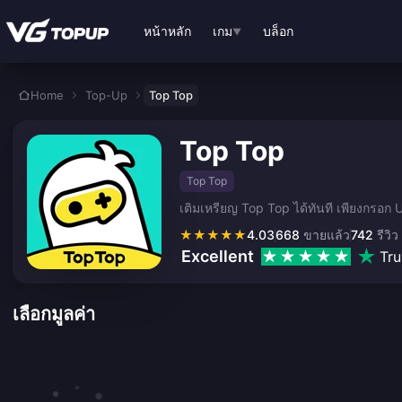
ข้ามไปเนื้อหาหลัก
หน้าหลัก
เกม
บล็อก
▼
Home
Top-Up
Top Top
Top Top
Top Top
เติมเหรียญ Top Top ได้ทันที เพียงกรอก 
★
★
★
★
★
4.03
668
ขายแล้ว
742
รีวิว
Excellent
Tru
เลือกมูลค่า