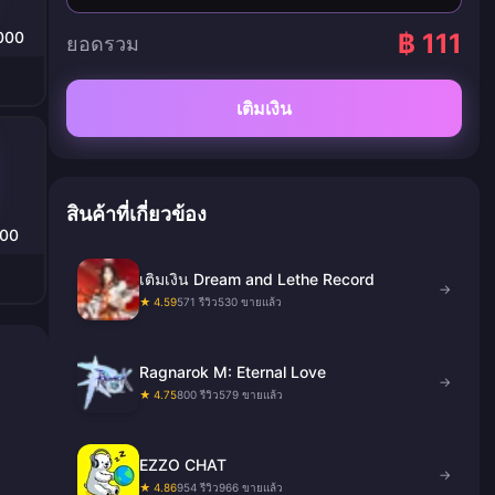
000
฿ 111
ยอดรวม
เติมเงิน
สินค้าที่เกี่ยวข้อง
000
เติมเงิน Dream and Lethe Record
→
★ 4.59
571 รีวิว
530 ขายแล้ว
Ragnarok M: Eternal Love
→
★ 4.75
800 รีวิว
579 ขายแล้ว
EZZO CHAT
→
★ 4.86
954 รีวิว
966 ขายแล้ว