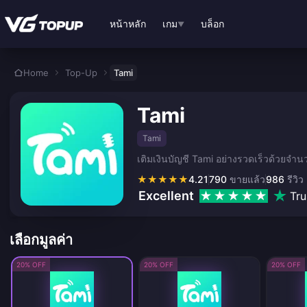
ข้ามไปเนื้อหาหลัก
หน้าหลัก
เกม
บล็อก
▼
Home
Top-Up
Tami
Tami
Tami
เติมเงินบัญชี Tami อย่างรวดเร็วด้วยจำนว
★
★
★
★
★
4.21
790
ขายแล้ว
986
รีวิว
Excellent
Tru
เลือกมูลค่า
20% OFF
20% OFF
20% OFF