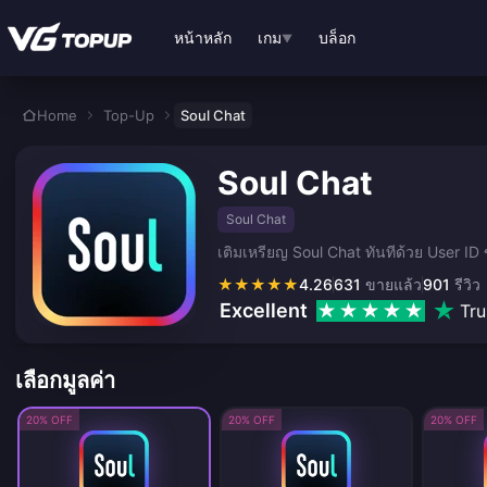
ข้ามไปเนื้อหาหลัก
หน้าหลัก
เกม
บล็อก
▼
Home
Top-Up
Soul Chat
Soul Chat
Soul Chat
เติมเหรียญ Soul Chat ทันทีด้วย User I
★
★
★
★
★
4.26
631
ขายแล้ว
901
รีวิว
Excellent
Tru
เลือกมูลค่า
20% OFF
20% OFF
20% OFF