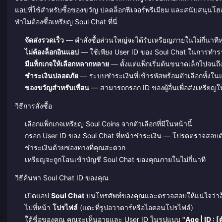
แอปที่ใช้สำหรับซื้อของขวัญ ปลดล็อกฟีเจอร์พรีเมียม และสนับสนุนโ
ทำไมต้องซื้อเหรียญ Soul Chat ที่นี่
จัดส่งรวดเร็ว
— คำสั่งซื้อส่วนใหญ่จะได้รับเหรียญภายในไม่กี่นาที
ไม่ต้องล็อกอินแอป
— ใช้เพียง User ID ของ Soul Chat ในการทำ
มีแพ็กเกจให้เลือกหลากหลาย
— ตั้งแต่แพ็กเริ่มต้นขนาดเล็กไปจนถึ
ชำระเงินปลอดภัย
— ระบบชำระเงินที่เข้ารหัสพร้อมตัวเลือกทั้งใ
ของขวัญสำหรับเพื่อน
— สามารถกรอก ID ของผู้อื่นเพื่อส่งเหรียญให้
วิธีการสั่งซื้อ
เลือกแพ็กเกจเหรียญ Soul Coins จากตัวเลือกที่มีในหน้านี้
กรอก User ID ของ Soul Chat ที่หน้าชำระเงิน — โปรดตรวจสอบตั
ชำระเงินด้วยช่องทางที่คุณสะดวก
เหรียญจะถูกโอนเข้าบัญชี Soul Chat ของคุณภายในไม่กี่นาที
วิธีค้นหา Soul Chat ID ของคุณ
เปิดแอป
Soul Chat
บนโทรศัพท์ของคุณและตรวจสอบให้แน่ใจว่าล็อ
ไปที่หน้า
โปรไฟล์
(แตะที่รูปอวาตาร์หรือไอคอนโปรไฟล์)
ใต้ชื่อของคุณ คุณจะเห็นอายุและ User ID ในรูปแบบ
"Age | ID : [