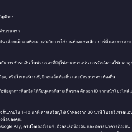
ัญตัวยง
ยญจำนวนมาก
จจุบัน เลือกแพ็กเกจที่เหมาะสมกับการใช้งานห้องแชทเสียง ปาร์ตี้ และการส่ง
นยันการชำระเงิน ในช่วงเวลาที่มีผู้ใช้งานหนาแน่น การจัดส่งอาจใช้เวลาสู
y, คริปโตเคอร์เรนซี, อีวอลเล็ตท้องถิ่น และบัตรธนาคารท้องถิ่น
ือข้อมูลการล็อกอินให้กับบุคคลที่สามเด็ดขาด คัดลอก ID จากหน้าโปรไฟล์
ร็จสิ้นภายใน 1–10 นาที หากเหรียญไม่เข้าหลังจาก 30 นาที โปรดรีเฟรชแอ
่งซื้อของคุณ
oogle Pay, คริปโตเคอร์เรนซี, อีวอลเล็ตท้องถิ่น และบัตรธนาคารท้องถิ่น