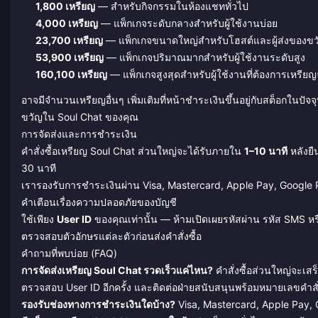
1,800 เหรียญ
— สำหรับกิจกรรมในห้องแชททั่วไป
4,000 เหรียญ
— แพ็กเกจระดับกลางสำหรับผู้ใช้งานบ่อย
23,700 เหรียญ
— แพ็กเกจขนาดใหญ่สำหรับโฮสต์และผู้ส่งของขว
53,900 เหรียญ
— แพ็กเกจปริมาณมากสำหรับผู้ใช้งานระดับสูง
160,100 เหรียญ
— แพ็กเกจสูงสุดสำหรับผู้ใช้งานที่ต้องการเหรี
อาจมีจำนวนเหรียญอื่นๆ เพิ่มเติมที่หน้าชำระเงินขึ้นอยู่กับสต็อกในปั
ขวัญใน Soul Chat ของคุณ
การจัดส่งและการชำระเงิน
คำสั่งซื้อเหรียญ Soul Chat ส่วนใหญ่จะได้รับภายใน
1–10 นาที
หลังยื
30 นาที
เรารองรับการชำระเงินผ่าน Visa, Mastercard, Apple Pay, Google Pa
คำเตือนเรื่องความปลอดภัยของบัญชี
ใช้เพียง
User ID
ของคุณเท่านั้น — ห้ามเปิดเผยรหัสผ่าน รหัส SMS หร
ตรวจสอบตัวอักษรแต่ละตัวก่อนส่งคำสั่งซื้อ
คำถามที่พบบ่อย (FAQ)
การจัดส่งเหรียญ Soul Chat รวดเร็วแค่ไหน?
คำสั่งซื้อส่วนใหญ่จะเส
ตรวจสอบ User ID อีกครั้ง และติดต่อฝ่ายสนับสนุนพร้อมหมายเลขคำสั
รองรับช่องทางการชำระเงินใดบ้าง?
Visa, Mastercard, Apple Pay, G