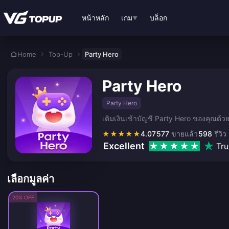
ข้ามไปเนื้อหาหลัก
หน้าหลัก
เกม
บล็อก
▼
Home
Top-Up
Party Hero
Party Hero
Party Hero
เติมเงินเข้าบัญชี Party Hero ของคุณด้วยบร
★
★
★
★
★
4.07
577
ขายแล้ว
598
รีวิว
Excellent
Tru
เลือกมูลค่า
20% OFF