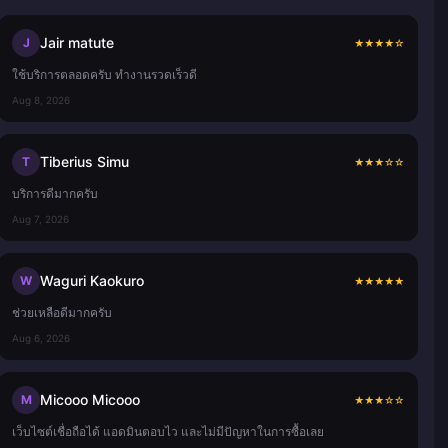
Jair matute
J
★
★
★
★
☆
ใช้บริการตลอดครับ ทำงานรวดเร็วดี
Aug 8, 2026
Tiberius Simu
T
★
★
★
☆
☆
บริการดีมากครับ
Aug 7, 2026
Waguri Kaokuro
W
★
★
★
★
★
ช่วยเหลือดีมากครับ
Aug 6, 2026
Micooo Micooo
M
★
★
★
☆
☆
เว็บไซต์เชื่อถือได้ แอดมินตอบไว และไม่มีปัญหาในการซื้อเลย