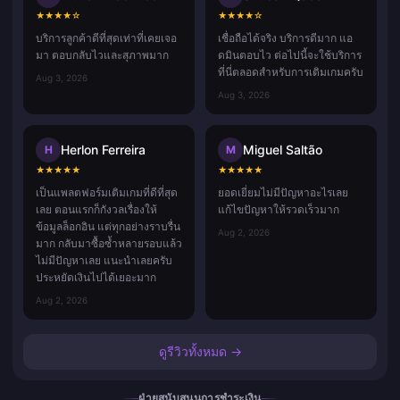
★
★
★
★
☆
★
★
★
★
☆
บริการลูกค้าดีที่สุดเท่าที่เคยเจอ
เชื่อถือได้จริง บริการดีมาก แอ
มา ตอบกลับไวและสุภาพมาก
ดมินตอบไว ต่อไปนี้จะใช้บริการ
ที่นี่ตลอดสำหรับการเติมเกมครับ
Aug 3, 2026
Aug 3, 2026
Herlon Ferreira
Miguel Saltão
H
M
★
★
★
★
★
★
★
★
★
★
เป็นแพลตฟอร์มเติมเกมที่ดีที่สุด
ยอดเยี่ยมไม่มีปัญหาอะไรเลย
เลย ตอนแรกก็กังวลเรื่องให้
แก้ไขปัญหาให้รวดเร็วมาก
ข้อมูลล็อกอิน แต่ทุกอย่างราบรื่น
Aug 2, 2026
มาก กลับมาซื้อซ้ำหลายรอบแล้ว
ไม่มีปัญหาเลย แนะนำเลยครับ
ประหยัดเงินไปได้เยอะมาก
Aug 2, 2026
ดูรีวิวทั้งหมด →
ฝ่ายสนับสนุนการชำระเงิน