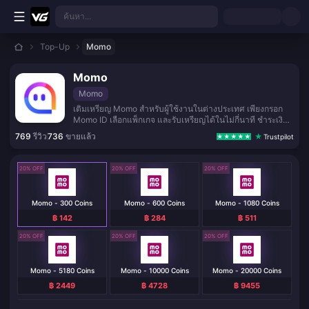
ข้ามไปเนื้อหาหลัก
ค้นหา...
Top-Up
Momo
Momo
Momo
เติมเหรียญ Momo สำหรับผู้ใช้งานในต่างประเทศ เพียงกรอก
Momo ID เลือกแพ็กเกจ และรับเหรียญได้ในไม่กี่นาที ชำระเงิน
ปลอดภัย ไม่ต้องใช้รหัสผ่าน
769
รีวิว
736
ขายแล้ว
Trustpilot
20% OFF
20% OFF
20% OFF
Momo - 300 Coins
Momo - 600 Coins
Momo - 1080 Coins
฿ 142
฿ 284
฿ 511
20% OFF
20% OFF
20% OFF
Momo - 5180 Coins
Momo - 10000 Coins
Momo - 20000 Coins
฿ 2449
฿ 4728
฿ 9455