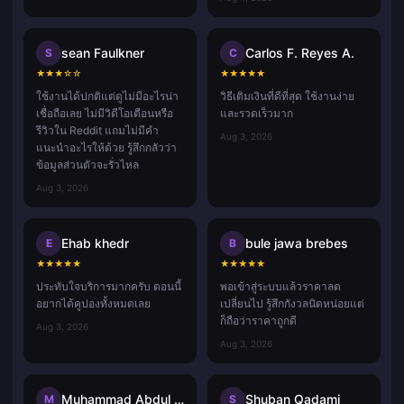
sean Faulkner
Carlos F. Reyes A.
S
C
★
★
★
☆
☆
★
★
★
★
★
ใช้งานได้ปกติแต่ดูไม่มีอะไรน่า
วิธีเติมเงินที่ดีที่สุด ใช้งานง่าย
เชื่อถือเลย ไม่มีวิดีโอเตือนหรือ
และรวดเร็วมาก
รีวิวใน Reddit แถมไม่มีคำ
Aug 3, 2026
แนะนำอะไรให้ด้วย รู้สึกกลัวว่า
ข้อมูลส่วนตัวจะรั่วไหล
Aug 3, 2026
Ehab khedr
bule jawa brebes
E
B
★
★
★
★
★
★
★
★
★
★
ประทับใจบริการมากครับ ตอนนี้
พอเข้าสู่ระบบแล้วราคาลด
อยากได้คูปองทั้งหมดเลย
เปลี่ยนไป รู้สึกกังวลนิดหน่อยแต่
ก็ถือว่าราคาถูกดี
Aug 3, 2026
Aug 3, 2026
Muhammad Abdul Aziz Misdan
Shuban Qadami
M
S