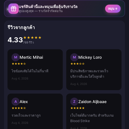
แชร์สินค้านี้และหมุนเพื่อลุ้นรับรางวัล
หมุน
คูปองสูงสุด — รางวัลจำกัดต่อวัน
รีวิวจากลูกค้า
★
★
★
★
★
4.33
769 รีวิว
Mertic Mihai
Mickey Loro
M
M
★
★
★
★
☆
★
★
★
☆
☆
ไขข้อสงสัยได้ในไม่กี่นาที
มีประสิทธิภาพและรวดเร็ว
บริการดีและใส่ใจลูกค้า
Aug 4, 2026
Aug 4, 2026
Alex
Zaidon Aljbaae
A
Z
★
★
★
★
☆
★
★
★
★
★
รวดเร็วและราคาถูก
เว็บไซต์ดีมากครับ สำหรับเกม
Blood Strike
Aug 4, 2026
Aug 4, 2026