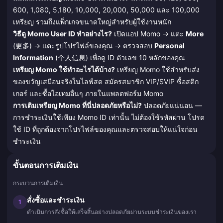
600, 1,080, 5,180, 10,000, 20,000, 50,000 และ 100,000
เหรียญ รวมถึงแพ็กเกจขนาดใหญ่สำหรับผู้ใช้งานหนัก
วิธีดู Momo User ID ทำอย่างไร?
เปิดแอป Momo → แตะ
More
(更多) → แตะรูปโปรไฟล์ของคุณ → ตรวจสอบ
Personal
Information
(个人信息) เพื่อดู ID ตัวเลข 10 หลักของคุณ
เหรียญ Momo ใช้ทำอะไรได้บ้าง?
เหรียญ Momo ใช้สำหรับส่ง
ของขวัญเสมือนจริงในไลฟ์สด สมัครสมาชิก VIP/SVIP ซื้อสติก
เกอร์ และซื้อไอเทมอื่นๆ ภายในแพลตฟอร์ม Momo
การเติมเหรียญ Momo ที่นี่ปลอดภัยหรือไม่?
ปลอดภัยแน่นอน —
การชำระเงินใช้เพียง Momo ID เท่านั้น ไม่ต้องใช้รหัสผ่าน โปรด
ใช้ ID ที่ถูกต้องจากโปรไฟล์ของคุณและตรวจสอบให้แน่ใจก่อน
ชำระเงิน
ขั้นตอนการเติมเงิน
กระบวนการเติมเงิน
สั่งซื้อและชำระเงิน
1
ดำเนินการสั่งซื้อให้เสร็จสิ้นอย่างปลอดภัยผ่านระบบชำระเงินของเรา