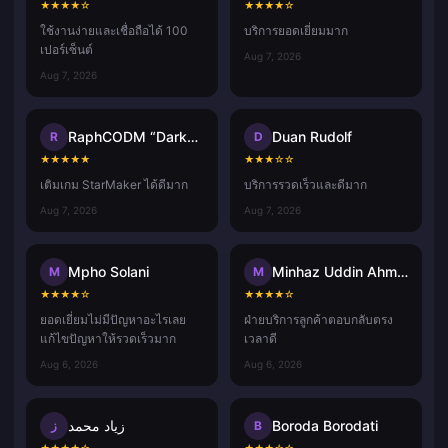
★
★
★
★
☆
★
★
★
★
☆
ใช้งานง่ายและเชื่อถือได้ 100
บริการยอดเยี่ยมมาก
เปอร์เซ็นต์
Aug 7, 2026
Aug 7, 2026
RaphCODM “Darkninja_Agma.io”
Duan Rudolf
R
D
★
★
★
★
★
★
★
★
☆
☆
เติมเกม StarMaker ได้ดีมาก
บริการรวดเร็วและดีมาก
Aug 7, 2026
Aug 7, 2026
Mpho Solani
Minhaz Uddin Ahmed
M
M
★
★
★
★
☆
★
★
★
★
☆
ยอดเยี่ยมไม่มีปัญหาอะไรเลย
ฝ่ายบริการลูกค้าตอบกลับตรง
แก้ไขปัญหาให้รวดเร็วมาก
เวลาดี
Aug 6, 2026
Aug 6, 2026
زياد محمد
Boroda Borodati
ز
B
★
★
★
★
☆
★
★
★
☆
☆