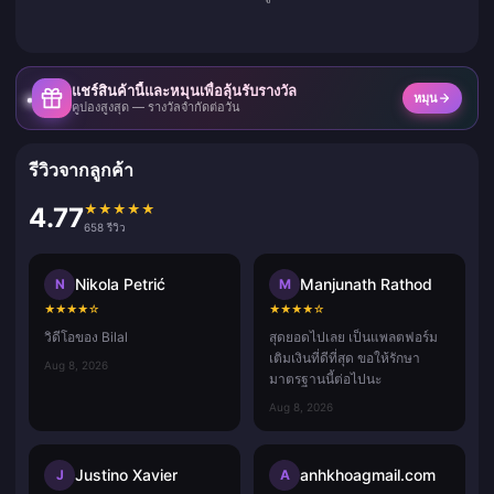
แชร์สินค้านี้และหมุนเพื่อลุ้นรับรางวัล
หมุน
คูปองสูงสุด — รางวัลจำกัดต่อวัน
รีวิวจากลูกค้า
★
★
★
★
★
4.77
658 รีวิว
Nikola Petrić
Manjunath Rathod
N
M
★
★
★
★
☆
★
★
★
★
☆
วิดีโอของ Bilal
สุดยอดไปเลย เป็นแพลตฟอร์ม
เติมเงินที่ดีที่สุด ขอให้รักษา
Aug 8, 2026
มาตรฐานนี้ต่อไปนะ
Aug 8, 2026
Justino Xavier
anhkhoagmail.com
J
A