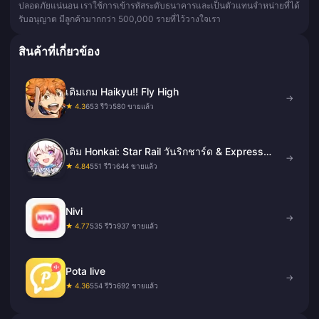
ปลอดภัยแน่นอน เราใช้การเข้ารหัสระดับธนาคารและเป็นตัวแทนจำหน่ายที่ได้
รับอนุญาต มีลูกค้ามากกว่า 500,000 รายที่ไว้วางใจเรา
สินค้าที่เกี่ยวข้อง
เติมเกม Haikyu!! Fly High
→
★ 4.3
653 รีวิว
580 ขายแล้ว
เติม Honkai: Star Rail วันริกชาร์ด & Express
→
Supply Pass
★ 4.84
551 รีวิว
644 ขายแล้ว
Nivi
→
★ 4.77
535 รีวิว
937 ขายแล้ว
Pota live
→
★ 4.36
554 รีวิว
692 ขายแล้ว