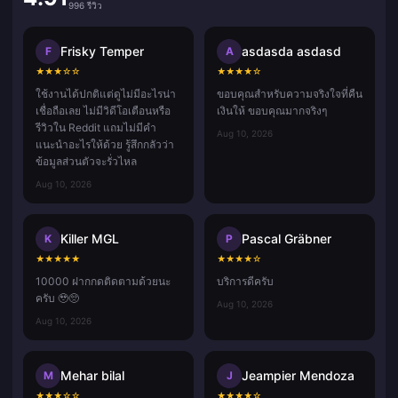
996 รีวิว
Frisky Temper
asdasda asdasd
F
A
★
★
★
☆
☆
★
★
★
★
☆
ใช้งานได้ปกติแต่ดูไม่มีอะไรน่า
ขอบคุณสำหรับความจริงใจที่คืน
เชื่อถือเลย ไม่มีวิดีโอเตือนหรือ
เงินให้ ขอบคุณมากจริงๆ
รีวิวใน Reddit แถมไม่มีคำ
Aug 10, 2026
แนะนำอะไรให้ด้วย รู้สึกกลัวว่า
ข้อมูลส่วนตัวจะรั่วไหล
Aug 10, 2026
Killer MGL
Pascal Gräbner
K
P
★
★
★
★
★
★
★
★
★
☆
10000 ฝากกดติดตามด้วยนะ
บริการดีครับ
ครับ 🥹🥺
Aug 10, 2026
Aug 10, 2026
Mehar bilal
Jeampier Mendoza
M
J
★
★
★
☆
☆
★
★
★
★
☆