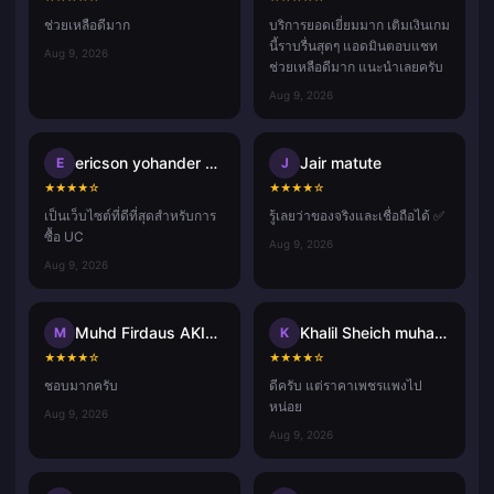
ช่วยเหลือดีมาก
บริการยอดเยี่ยมมาก เติมเงินเกม
นี้ราบรื่นสุดๆ แอดมินตอบแชท
Aug 9, 2026
ช่วยเหลือดีมาก แนะนำเลยครับ
Aug 9, 2026
ericson yohander alvarado mart
Jair matute
E
J
★
★
★
★
☆
★
★
★
★
☆
เป็นเว็บไซต์ที่ดีที่สุดสำหรับการ
รู้เลยว่าของจริงและเชื่อถือได้ ✅
ซื้อ UC
Aug 9, 2026
Aug 9, 2026
Muhd Firdaus AKIDAD
Khalil Sheich muhammad
M
K
★
★
★
★
☆
★
★
★
★
☆
ชอบมากครับ
ดีครับ แต่ราคาเพชรแพงไป
หน่อย
Aug 9, 2026
Aug 9, 2026