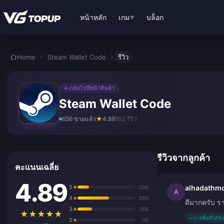
ข้ามไปเนื้อหาหลัก
หน้าหลัก
เกม
บล็อก
▼
Home
Steam Wallet Code
รีวิว
←
กลับไปที่หน้าสินค้า
Steam Wallet Code
656 ขายแล้ว
★
4.89
952 รีวิว
รีวิวจากลูกค้า
คะแนนเฉลี่ย
4.89
5
alhadathmo
★
20%
A
4
★
55%
ดีมากครับ ร
3
★
25%
★
★
★
★
★
✓
การซื้อที่ได้ร
2
★
0%