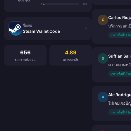
952 รีวิว
1
★
0%
Carlos Rioj
ซื้อเลย
C
ซื้อเลย
บริการยอดเย
→
Steam Wallet Code
✓
การซื้อที่ได้ร
รีวิวจากลูกค้า
656
4.89
Suffian Sal
S
ยอดขายทั้งหมด
คะแนนเฉลี่ย
ความคาดหวังเ
✓
การซื้อที่ได้ร
Ale Rodrig
A
ไม่เคยเจอปั
✓
การซื้อที่ได้ร