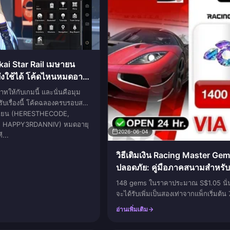
kai Star Rail เมษายน
งใช้ได้ โค้ดไหนหมดอายุ
าทให้กับเกมนี้ และนั่นคือมุม
รับเรื่องนี้ โค้ดฉลองครบรอบสาม
ษายน (HERESTHECODE,
 HAPPY3RDANNIV) หมดอายุ
2026-06-04
ี...
วิธีเติมเงิน Racing Master Gem
ปลอดภัย: คู่มือภาคสนามสำหรับ
148 gems ในราคาประมาณ S$1.05 นั่นคื
จะได้รับเพิ่มเป็นสองเท่าจากแพ็กเริ่มต้
ซื้อครั้งแรก และเป็นวิธีที่คุ้มค่าที่สุดในก
อ่านเพิ่มเติม
จำกัดเพียงครั้งเดียว เชื่อมต่อบัญชีของคุ