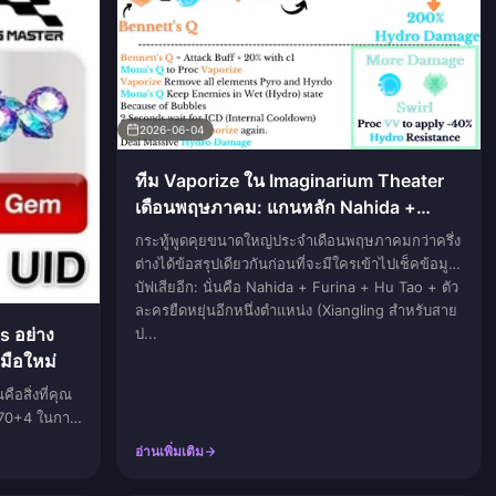
2026-06-04
ทีม Vaporize ใน Imaginarium Theater
เดือนพฤษภาคม: แกนหลัก Nahida +
Furina + ตัวละครไฟ ที่ผ่านด่านได้จริง
กระทู้พูดคุยขนาดใหญ่ประจำเดือนพฤษภาคมกว่าครึ่ง
ต่างได้ข้อสรุปเดียวกันก่อนที่จะมีใครเข้าไปเช็คข้อมูล
บัฟเสียอีก: นั่นคือ Nahida + Furina + Hu Tao + ตัว
ละครยืดหยุ่นอีกหนึ่งตำแหน่ง (Xiangling สำหรับสาย
s อย่าง
ป...
มือใหม่
อสิ่งที่คุณ
น 70+4 ในการ
ารรับโบนัสที่
อ่านเพิ่มเติม
ณก่อน...