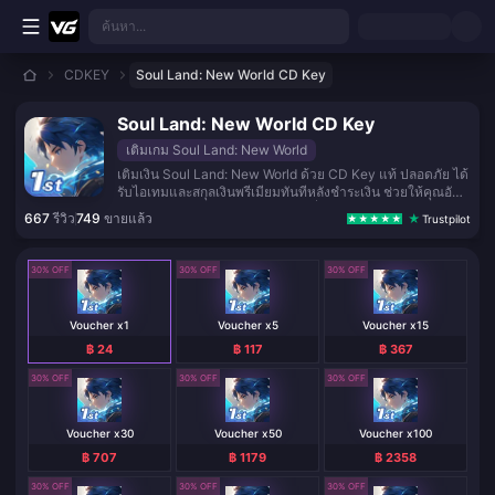
ข้ามไปเนื้อหาหลัก
ค้นหา...
CDKEY
Soul Land: New World CD Key
Soul Land: New World CD Key
เติมเกม Soul Land: New World
เติมเงิน Soul Land: New World ด้วย CD Key แท้ ปลอดภัย ได้
รับไอเทมและสกุลเงินพรีเมียมทันทีหลังชำระเงิน ช่วยให้คุณอัป
เกรดตัวละครและก้าวสู่ความเป็นหนึ่งในโลกวิญญาจารย์ได้
667
รีวิว
749
ขายแล้ว
Trustpilot
รวดเร็วยิ่งขึ้น
30% OFF
30% OFF
30% OFF
Voucher x1
Voucher x5
Voucher x15
฿ 24
฿ 117
฿ 367
30% OFF
30% OFF
30% OFF
Voucher x30
Voucher x50
Voucher x100
฿ 707
฿ 1179
฿ 2358
30% OFF
30% OFF
30% OFF