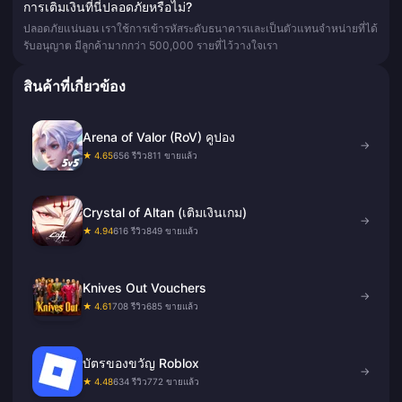
การเติมเงินที่นี่ปลอดภัยหรือไม่?
ปลอดภัยแน่นอน เราใช้การเข้ารหัสระดับธนาคารและเป็นตัวแทนจำหน่ายที่ได้
รับอนุญาต มีลูกค้ามากกว่า 500,000 รายที่ไว้วางใจเรา
สินค้าที่เกี่ยวข้อง
Arena of Valor (RoV) คูปอง
→
★ 4.65
656 รีวิว
811 ขายแล้ว
Crystal of Altan (เติมเงินเกม)
→
★ 4.94
616 รีวิว
849 ขายแล้ว
Knives Out Vouchers
→
★ 4.61
708 รีวิว
685 ขายแล้ว
บัตรของขวัญ Roblox
→
★ 4.48
634 รีวิว
772 ขายแล้ว