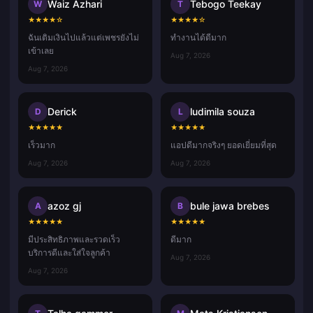
Waiz Azhari
Tebogo Teekay
W
T
★
★
★
★
☆
★
★
★
★
☆
ฉันเติมเงินไปแล้วแต่เพชรยังไม่
ทำงานได้ดีมาก
เข้าเลย
Aug 7, 2026
Aug 7, 2026
Derick
ludimila souza
D
L
★
★
★
★
★
★
★
★
★
★
เร็วมาก
แอปดีมากจริงๆ ยอดเยี่ยมที่สุด
Aug 7, 2026
Aug 7, 2026
azoz gj
bule jawa brebes
A
B
★
★
★
★
★
★
★
★
★
★
มีประสิทธิภาพและรวดเร็ว
ดีมาก
บริการดีและใส่ใจลูกค้า
Aug 7, 2026
Aug 7, 2026