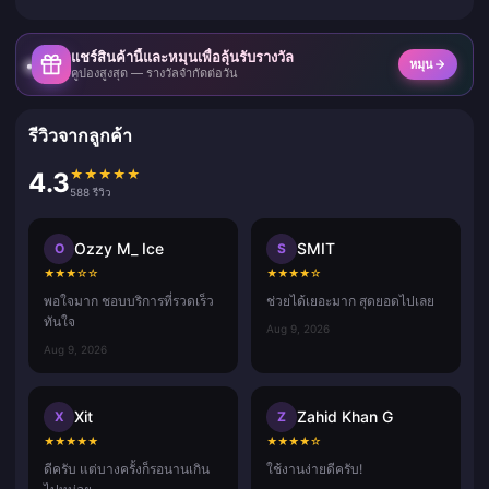
แชร์สินค้านี้และหมุนเพื่อลุ้นรับรางวัล
หมุน
คูปองสูงสุด — รางวัลจำกัดต่อวัน
รีวิวจากลูกค้า
★
★
★
★
★
4.3
588 รีวิว
Ozzy M_ Ice
SMIT
O
S
★
★
★
☆
☆
★
★
★
★
☆
พอใจมาก ชอบบริการที่รวดเร็ว
ช่วยได้เยอะมาก สุดยอดไปเลย
ทันใจ
Aug 9, 2026
Aug 9, 2026
Xit
Zahid Khan G
X
Z
★
★
★
★
★
★
★
★
★
☆
ดีครับ แต่บางครั้งก็รอนานเกิน
ใช้งานง่ายดีครับ!