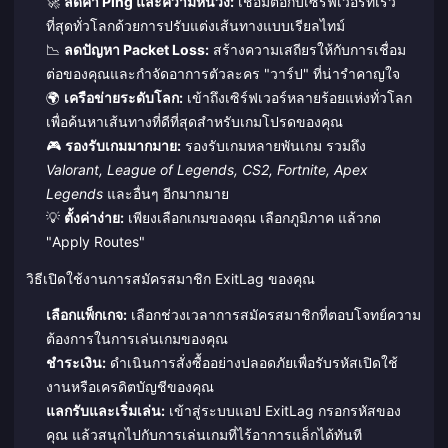
🚀
ลดค่า Ping และความหน่วง:
เชื่อมต่อกับเซิร์ฟเวอร์ที่เร็ว
ที่สุดทั่วโลกด้วยการปรับแต่งเส้นทางแบบเรียลไทม์
📉
ลดปัญหา Packet Loss:
สร้างความเสถียรให้กับการเชื่อม
ต่อของคุณและกำจัดอาการตัวละคร "วาร์ป" ที่น่ารำคาญใจ
🌍
เครือข่ายระดับโลก:
เข้าถึงเซิร์ฟเวอร์หลายร้อยแห่งทั่วโลก
เพื่อค้นหาเส้นทางที่ดีที่สุดสำหรับเกมโปรดของคุณ
🎮
รองรับเกมมากมาย:
รองรับเกมหลายพันเกม รวมถึง
Valorant, League of Legends, CS2, Fortnite, Apex
Legends
และอื่นๆ อีกมากมาย
💡
ตั้งค่าง่าย:
เพียงเลือกเกมของคุณ เลือกภูมิภาค แล้วกด
"Apply Routes"
วิธีเปิดใช้งานการสมัครสมาชิก ExitLag ของคุณ
เลือกแพ็กเกจ:
เลือกช่วงเวลาการสมัครสมาชิกที่ตอบโจทย์ความ
ต้องการในการเล่นเกมของคุณ
ชำระเงิน:
ดำเนินการสั่งซื้ออย่างปลอดภัยเพื่อรับรหัสเปิดใช้
งานหรือเครดิตบัญชีของคุณ
แลกรับและเริ่มเล่น:
เข้าสู่ระบบแอป ExitLag กรอกรหัสของ
คุณ แล้วสนุกไปกับการเล่นเกมที่ไร้อาการแล็กได้ทันที