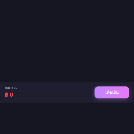
ยอดรวม
เติมเงิน
฿ 0