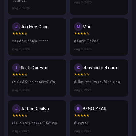
ไปหน่อย
Aug 9, 2026
Aug 9, 2026
Jun Hee Chai
Mori
J
M
★
★
★
★
☆
★
★
★
★
☆
ขอบคุณมากครับ *****
ตอบกลับไวที่สุด
Aug 9, 2026
Aug 8, 2026
Iklak Qureshi
christian del coro
I
C
★
★
★
★
☆
★
★
★
☆
☆
เว็บไซต์ดีมาก รวดเร็วทันใจ
ดีเยี่ยม รวดเร็วและใช้งานง่าย
Aug 8, 2026
Aug 7, 2026
Jaden Dasilva
BENO YEAR
J
B
★
★
★
★
☆
★
★
★
★
★
เติมเกม StarMaker ได้ดีมาก
ดีมากเลย
Aug 7, 2026
Aug 7, 2026