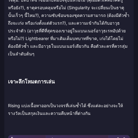
หรือยัง?), ธาตุครอบคลุมหรือไม่ (Singularity จะเปลี่ยนเป็นธาตุ
นั้นเร็วๆ นี้ไหม?), ความซับซ้อนของชุดความสามารถ (ต้องมีตัวซ้ำ
ถึงจะเก่ง หรือเก่งตั้งแต่ตัวแรก?), และความเข้ากันได้กับอาวุธ
ประจำตัว (อาวุธที่ดีที่สุดของเขาอยู่ในแบนเนอร์อาวุธเรทอัปด้วย
หรือไม่?) Lightbearer ที่มาเติมเต็มบทบาทที่ขาด, เก่งได้โดยไม่
ต้องมีตัวซ้ำ และมีอาวุธในแบนเนอร์เดียวกัน คือตัวละครที่ควรสุ่ม
เป็นลำดับต้นๆ
เจาะลึกโหมดการเล่น
Rising แบ่งเนื้อหาออกเป็นวงจรที่เล่นซ้ำได้ ซึ่งแต่ละอย่างจะให้
รางวัลเป็นสกุลเงินและความคืบหน้าที่ต่างกัน