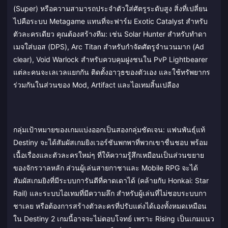
(Super) หรือความสามารถประจำตัวใส่ศัตรูระดับสูง สิ่งที่เปลี่ยน
ไปคือระบบ Metagame แทนที่จะฟาร์ม Exotic Catalyst สำหรับ
ตัวละครเดียว คุณต้องสร้างทีม: เช่น Solar Hunter สำหรับทำดา
เมจใส่บอส (DPS), Arc Titan สำหรับกำจัดศัตรูจำนวนมาก (Ad
clear), Void Warlock สำหรับควบคุมฝูงชนใน PvP Lightbearer
แต่ละคนจะเลเวลแยกกัน ติดตั้งอาวุธของตัวเอง และใช้ทรัพยากร
ร่วมกันในส่วนของ Mod, Artifact และไอเทมสิ้นเปลือง
กลุ่มเป้าหมายของเกมแบ่งออกเป็นสองกลุ่มชัดเจน: แฟนพันธุ์แท้
Destiny จะได้สัมผัสเกมยิงเวอร์ชันพกพาที่พวกเขาชื่นชอบ พร้อม
เนื้อเรื่องและตัวละครใหม่ๆ ที่ให้ความรู้สึกเหมือนเป็นส่วนขยาย
ของจักรวาลหลัก ส่วนผู้เล่นสายกาชาและ Mobile RPG จะได้
สัมผัสเกมยิงที่มีระบบการันตีที่คาดเดาได้ (คล้ายกับ Honkai: Star
Rail) และระบบไอเทมที่มีความลึก สำหรับผู้เล่นที่ไม่ชอบระบบกา
ชาเลย หรือต้องการสร้างตัวละครที่ปรับแต่งได้เองทั้งหมดเหมือน
ใน Destiny 2 เกมนี้อาจจะไม่ตอบโจทย์ เพราะ Rising เป็นเกมแนว