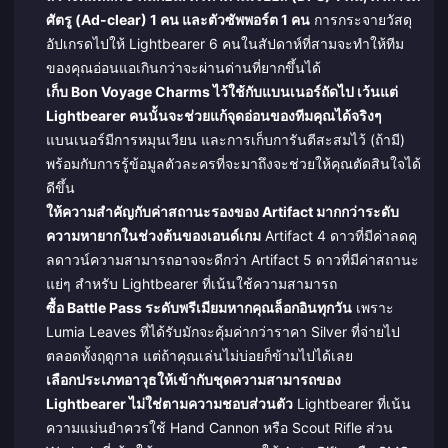
ศัตรู (Ad-clear) 1 คน และตัวซัพพอร์ต 1 คน
การกระจายวัสดุ
อัปเกรดไปให้ Lightbearer 6 คนในสัปดาห์ที่สามจะทำให้ทีม
ของคุณอ่อนแอเกินกว่าจะผ่านด่านที่ยากขึ้นได้
เก็บ Bon Voyage Charms ไว้ใช้กับแบนเนอร์ถัดไป เว้นแต่
Lightbearer คนนั้นจะช่วยแก้จุดอ่อนของทีมคุณได้จริงๆ
แบนเนอร์มีการหมุนเวียน และการเก็บการันตีสะสมไว้ (ถ้ามี)
พร้อมกับการรู้ข้อมูลตัวละครที่จะมาถึงจะช่วยให้คุณตัดสินใจได้
ดีขึ้น
ให้ความสำคัญกับค่าสถานะรองของ Artifact มากกว่าระดับ
ความหายากในช่วงต้นของเอนด์เกม
Artifact 4 ดาวที่มีค่าลดคู
ลดาวน์ความสามารถอาจจะดีกว่า Artifact 5 ดาวที่มีค่าสถานะ
แย่ๆ สำหรับ Lightbearer ที่เน้นใช้ความสามารถ
ซื้อ Battle Pass ระดับพรีเมียมหากคุณล็อกอินทุกวัน
เพราะ
Lumia Leaves ที่ได้รับมักจะคุ้มค่ากว่าราคา Silver ที่จ่ายไป
ตลอดทั้งฤดูกาล แต่ถ้าคุณเล่นไม่บ่อยก็ข้ามไปได้เลย
เลือกประเภทอาวุธให้เข้ากับชุดความสามารถของ
Lightbearer ไม่ใช่ตามความชอบส่วนตัว
Lightbearer ที่เน้น
ความแม่นยำควรใช้ Hand Cannon หรือ Scout Rifle ส่วน