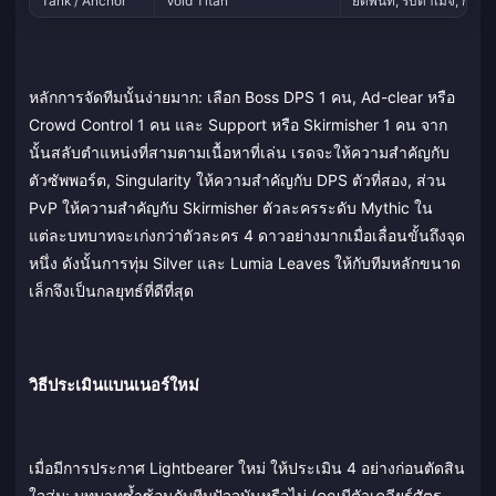
Tank / Anchor
Void Titan
ยึดพื้นที่, รับดาเมจ, กางโล
หลักการจัดทีมนั้นง่ายมาก: เลือก Boss DPS 1 คน, Ad-clear หรือ
Crowd Control 1 คน และ Support หรือ Skirmisher 1 คน จาก
นั้นสลับตำแหน่งที่สามตามเนื้อหาที่เล่น เรดจะให้ความสำคัญกับ
ตัวซัพพอร์ต, Singularity ให้ความสำคัญกับ DPS ตัวที่สอง, ส่วน
PvP ให้ความสำคัญกับ Skirmisher ตัวละครระดับ Mythic ใน
แต่ละบทบาทจะเก่งกว่าตัวละคร 4 ดาวอย่างมากเมื่อเลื่อนขั้นถึงจุด
หนึ่ง ดังนั้นการทุ่ม Silver และ Lumia Leaves ให้กับทีมหลักขนาด
เล็กจึงเป็นกลยุทธ์ที่ดีที่สุด
วิธีประเมินแบนเนอร์ใหม่
เมื่อมีการประกาศ Lightbearer ใหม่ ให้ประเมิน 4 อย่างก่อนตัดสิน
ใจสุ่ม: บทบาทซ้ำซ้อนกับทีมปัจจุบันหรือไม่ (คุณมีตัวเคลียร์ศัตรู