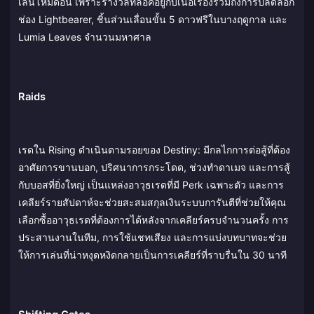
เล่นโหมดอื่น เพราะรางวัลที่ล็อคอยู่กับเนื้อเรื่องรวมถึงการปลดล็อก
ช่อง Lightbearer, ชิ้นส่วนเลื่อนขั้น 5 ดาวฟรีในบางฤดูกาล และ
Lumia Leaves จำนวนมหาศาล
Raids
เรดใน Rising ดำเนินตามรอยของ Destiny: มีกลไกการต่อสู้ที่ต้อง
อาศัยการขานบอก, ปริศนาการกระโดด, ช่วงทำดาเมจ และการสู้
กับบอสที่ยิ่งใหญ่ เป็นแหล่งอาวุธเรดที่มี Perk เฉพาะตัว และการ
เคลียร์รายสัปดาห์จะช่วยสะสมสกุลเงินระบบการันตีที่ช่วยให้คุณ
เลือกซื้ออาวุธเรดที่ต้องการได้หลังจากเคลียร์ครบจำนวนครั้ง การ
ประสานงานในทีม, การใช้แชทเสียง และการแบ่งบทบาทจะช่วย
ให้การเล่นที่น่าหงุดหงิดกลายเป็นการเคลียร์ที่ราบรื่นใน 30 นาที