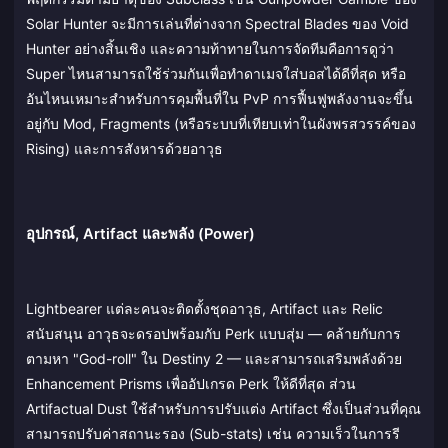
Solar Hunter จะมีการเล่นที่ต่างจาก Spectral Blades ของ Void
Hunter อย่างสิ้นเชิง และความท้าทายในการจัดทีมคือการดูว่า
Super ไหนสามารถใช้ร่วมกันเพื่อทำดาเมจใส่บอสได้ดีที่สุด หรือ
อันไหนเหมาะสำหรับการคุมพื้นที่ใน PvP การฟื้นฟูพลังงานจะขึ้น
อยู่กับ Mod, Fragments (หรือระบบที่เทียบเท่าในผังพรสวรรค์ของ
Rising) และการสังหารด้วยอาวุธ
อุปกรณ์, Artifact และพลัง (Power)
Lightbearer แต่ละคนจะติดตั้งชุดอาวุธ, Artifact และ Relic
สนับสนุน อาวุธจะดรอปพร้อมกับ Perk แบบสุ่ม — คล้ายกับการ
ตามหา "God-roll" ใน Destiny 2 — และสามารถเสริมพลังด้วย
Enhancement Prisms เพื่ออัปเกรด Perk ให้ดีที่สุด ส่วน
Artifactual Dust ใช้สำหรับการปรับแต่ง Artifact ซึ่งเป็นส่วนที่คุณ
สามารถปรับค่าสถานะรอง (Sub-stats) เช่น ความเร็วในการรี