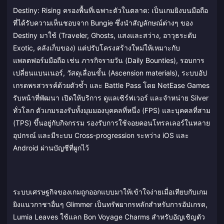
Destiny: Rising ครองพื้นที่เฉพาะตัวในตลาด: เป็นเกมยิงบนมือถือ
ที่ได้รับความเห็นชอบจาก Bungie ซึ่งนำสัญลักษณ์ต่างๆ ของ
Destiny มาใช้ (Traveler, Ghosts, แสงและสว่าง, อาวุธระดับ
Exotic, คลังเก็บของ) แต่ปรับโครงสร้างใหม่ให้เหมาะกับ
แพลตฟอร์มมือถือ เช่น ภารกิจรายวัน (Daily Bounties), รอบการ
เปลี่ยนแบนเนอร์, วัสดุเลื่อนขั้น (Ascension materials), ระบบอัป
เกรดพรสวรรค์ด้วยตัวซ้ำ และ Battle Pass โดย NetEase Games
รับหน้าที่พัฒนา เปิดให้บริการ ดูแลเซิร์ฟเวอร์ และจำหน่าย Silver
ทั่วโลก ตัวเกมรองรับทั้งมุมมองบุคคลที่หนึ่ง (FPS) และบุคคลที่สาม
(TPS) ขึ้นอยู่กับกิจกรรม รองรับการใช้จอยคอนโทรลเลอร์ในหลาย
อุปกรณ์ และมีระบบ Cross-progression ระหว่าง iOS และ
Android ผ่านบัญชีที่ผูกไว้
ระบบเศรษฐกิจของเกมถูกออกแบบมาให้เข้าใจง่ายเมื่อเทียบกับเกม
ยิงแนวกาชาอื่นๆ Glimmer เป็นทรัพยากรหลักสำหรับการอัปเกรด,
Lumia Leaves ใช้แลก Bon Voyage Charms สำหรับอัญเชิญตัว