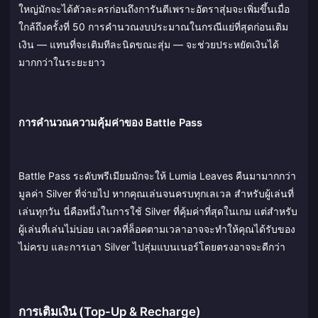
ใหญ่มักจะได้ตัวละครก่อนถึงการันตีเพราะอัตราสุ่มจะเพิ่มขึ้นเมื่อ
ใกล้ถึงครั้งที่ 50 การคำนวณงบประมาณในกรณีแย่ที่สุดก่อนเติม
เงิน — แทนที่จะเติมทีละนิดขณะสุ่ม — จะช่วยประหยัดเงินได้
มากกว่าในระยะยาว
การคำนวณความคุ้มค่าของ Battle Pass
Battle Pass ระดับพรีเมียมมักจะให้ Lumia Leaves คืนมามากกว่า
มูลค่า Silver ที่จ่ายไป หากคุณเล่นจนครบทุกเลเวล สำหรับผู้เล่นที่
เล่นทุกวัน นี่คือหนึ่งในการใช้ Silver ที่คุ้มค่าที่สุดในเกม แต่สำหรับ
ผู้เล่นที่เล่นไม่บ่อย เลเวลที่ล็อคตามเวลาอาจจะทำให้คุณได้รับของ
ไม่ครบ และการเอา Silver ไปสุ่มแบนเนอร์โดยตรงอาจจะดีกว่า
การเติมเงิน (Top-Up & Recharge)