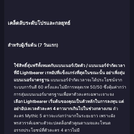
เคล็ดลับระดับโปรและกลยุทธ์
สำหรับผู้เริ่มต้น (7 วันแรก)
ใช้สิทธิ์สุ่มฟรีทั้งหมดกับแบนเนอร์เปิดตัว / แบนเนอร์จำกัดเวลา
ที่มี Lightbearer เรทอัปที่แข็งแกร่งที่สุดในขณะนั้น อย่าเพิ่งสุ่ม
แบนเนอร์มาตรฐาน
แบนเนอร์จำกัดเวลาจะได้ประโยชน์จาก
ระบบการันตี 60 ครั้งและไม่มีการหลุดเรท 50/50 ซึ่งคุ้มค่ากว่า
การสุ่มแบนเนอร์มาตรฐานเพื่อหาตัวละครเฉพาะเจาะจง
เลือก Lightbearer เริ่มต้นของคุณเป็นตัวหลักในการลงทุน แต่
อย่าอัปเลเวลตัวละคร 4 ดาวมากเกินไปในช่วงกลางเกม
ตัว
ละคร Mythic 5 ดาวจะเก่งกว่ามากในระยะยาว เพราะผัง
พรสวรรค์เฉพาะตัวจะปลดล็อกตัวคูณดาเมจและโหนด
อรรถประโยชน์ที่ตัวละคร 4 ดาวไม่มี