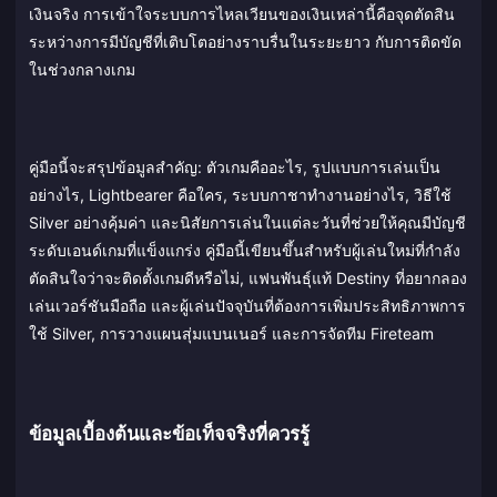
เงินจริง การเข้าใจระบบการไหลเวียนของเงินเหล่านี้คือจุดตัดสิน
ระหว่างการมีบัญชีที่เติบโตอย่างราบรื่นในระยะยาว กับการติดขัด
ในช่วงกลางเกม
คู่มือนี้จะสรุปข้อมูลสำคัญ: ตัวเกมคืออะไร, รูปแบบการเล่นเป็น
อย่างไร, Lightbearer คือใคร, ระบบกาชาทำงานอย่างไร, วิธีใช้
Silver อย่างคุ้มค่า และนิสัยการเล่นในแต่ละวันที่ช่วยให้คุณมีบัญชี
ระดับเอนด์เกมที่แข็งแกร่ง คู่มือนี้เขียนขึ้นสำหรับผู้เล่นใหม่ที่กำลัง
ตัดสินใจว่าจะติดตั้งเกมดีหรือไม่, แฟนพันธุ์แท้ Destiny ที่อยากลอง
เล่นเวอร์ชันมือถือ และผู้เล่นปัจจุบันที่ต้องการเพิ่มประสิทธิภาพการ
ใช้ Silver, การวางแผนสุ่มแบนเนอร์ และการจัดทีม Fireteam
ข้อมูลเบื้องต้นและข้อเท็จจริงที่ควรรู้