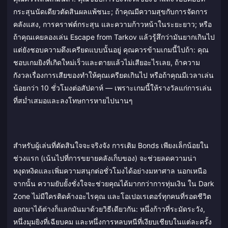
กระสุนนัดเดียวตัดสินผลแพ้ชนะ; ถ้าคุณมีความสุขกับการจัดการ
คลังแสง, การคราฟต์กระสุน และความก้าวหน้าในระยะยาว; หรือ
ถ้าคุณเคยลองเล่น Escape from Tarkov แล้วรู้สึกว่ามันยากเกินไป
แต่ยังชอบความตึงเครียดแบบนั้นอยู่ คุณควรข้ามเกมนี้ไปถ้า: คุณ
ชอบเกมยิงที่เกิดใหม่เร็วและตายแล้วไม่เสียอะไรเลย, ถ้าความ
กังวลเรื่องการเสียของทำให้คุณเครียดเกินไป หรือถ้าคุณมีเวลาเล่น
น้อยกว่า 10 ชั่วโมงต่อสัปดาห์ — เพราะเกมนี้ให้รางวัลแก่การเล่น
ที่สม่ำเสมอและลงโทษการหายไปนานๆ
สำหรับผู้เล่นที่ตัดสินใจจะจริงจัง การเติม Bonds เพียงเล็กน้อยใน
ช่วงแรก (เน้นไปที่การขยายคลังเก็บของ) จะช่วยลดความน่า
หงุดหงิดและเพิ่มความสนุกต่อชั่วโมงได้อย่างมหาศาล นอกเหนือ
จากนั้น ความยับยั้งชั่งใจจะช่วยคุณได้มากกว่าการทุ่มเงิน ใน Dark
Zone ไม่มีใครติดค้างอะไรคุณ และโอเปอเรเตอร์ทุกคนที่รอดชีวิต
ออกมาได้ต่างก็แลกมันมาด้วยวิธีเดียวกัน: หนึ่งก้าวที่ระมัดระวัง,
หนึ่งมุมยิงที่เฉียบคม และหนึ่งการหลบหนีที่เงียบเชียบในแต่ละครั้ง