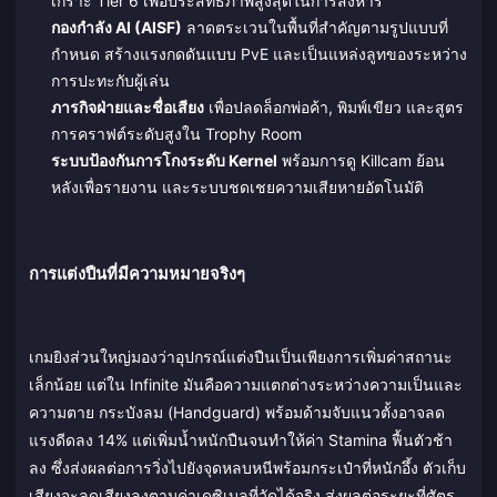
เกราะ Tier 6 เพื่อประสิทธิภาพสูงสุดในการสังหาร
กองกำลัง AI (AISF)
ลาดตระเวนในพื้นที่สำคัญตามรูปแบบที่
กำหนด สร้างแรงกดดันแบบ PvE และเป็นแหล่งลูทของระหว่าง
การปะทะกับผู้เล่น
ภารกิจฝ่ายและชื่อเสียง
เพื่อปลดล็อกพ่อค้า, พิมพ์เขียว และสูตร
การคราฟต์ระดับสูงใน Trophy Room
ระบบป้องกันการโกงระดับ Kernel
พร้อมการดู Killcam ย้อน
หลังเพื่อรายงาน และระบบชดเชยความเสียหายอัตโนมัติ
การแต่งปืนที่มีความหมายจริงๆ
เกมยิงส่วนใหญ่มองว่าอุปกรณ์แต่งปืนเป็นเพียงการเพิ่มค่าสถานะ
เล็กน้อย แต่ใน Infinite มันคือความแตกต่างระหว่างความเป็นและ
ความตาย กระบังลม (Handguard) พร้อมด้ามจับแนวตั้งอาจลด
แรงดีดลง 14% แต่เพิ่มน้ำหนักปืนจนทำให้ค่า Stamina ฟื้นตัวช้า
ลง ซึ่งส่งผลต่อการวิ่งไปยังจุดหลบหนีพร้อมกระเป๋าที่หนักอึ้ง ตัวเก็บ
เสียงจะลดเสียงลงตามค่าเดซิเบลที่วัดได้จริง ส่งผลต่อระยะที่ศัตรู