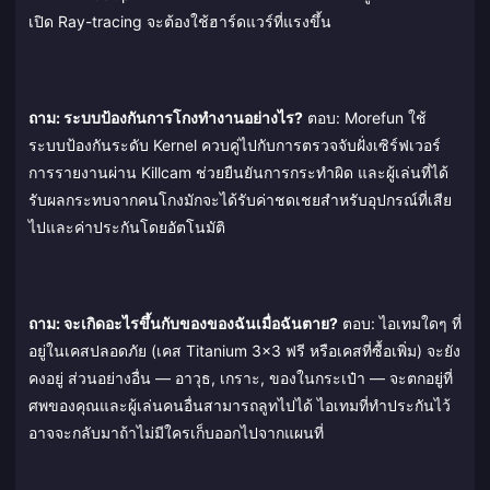
เปิด Ray-tracing จะต้องใช้ฮาร์ดแวร์ที่แรงขึ้น
ถาม: ระบบป้องกันการโกงทำงานอย่างไร?
ตอบ: Morefun ใช้
ระบบป้องกันระดับ Kernel ควบคู่ไปกับการตรวจจับฝั่งเซิร์ฟเวอร์
การรายงานผ่าน Killcam ช่วยยืนยันการกระทำผิด และผู้เล่นที่ได้
รับผลกระทบจากคนโกงมักจะได้รับค่าชดเชยสำหรับอุปกรณ์ที่เสีย
ไปและค่าประกันโดยอัตโนมัติ
ถาม: จะเกิดอะไรขึ้นกับของของฉันเมื่อฉันตาย?
ตอบ: ไอเทมใดๆ ที่
อยู่ในเคสปลอดภัย (เคส Titanium 3x3 ฟรี หรือเคสที่ซื้อเพิ่ม) จะยัง
คงอยู่ ส่วนอย่างอื่น — อาวุธ, เกราะ, ของในกระเป๋า — จะตกอยู่ที่
ศพของคุณและผู้เล่นคนอื่นสามารถลูทไปได้ ไอเทมที่ทำประกันไว้
อาจจะกลับมาถ้าไม่มีใครเก็บออกไปจากแผนที่