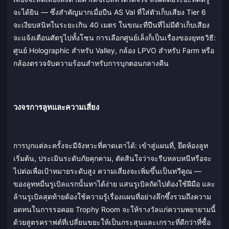
จะได้ยิน — ซึ่งสำคัญมากเมื่อปืน AS Val ที่ใส่ตัวเก็บเสียง Tier 6
จะเงียบสนิทในระยะเกิน 40 เมตร ในขณะที่ปืนที่ไม่มีตัวเก็บเสียง
จะแจ้งเตือนศัตรูไปทั้งโซน การเลือกศูนย์เล็งก็เป็นเรื่องของยุทธวิธี:
ศูนย์ Holographic สำหรับ Valley, กล้อง LPVO สำหรับ Farm หรือ
กล้องตรวจจับความร้อนสำหรับการบุกตอนกลางคืน
วงจรการลูทและความเสี่ยง
การบุกแต่ละครั้งจะมีจังหวะที่คาดเดาได้: เข้าสู่แผนที่, ยึดห้องลูท
เริ่มต้น, ประเมินระดับภัยคุกคาม, ตัดสินใจว่าจะรีบหลบหนีหรือจะ
ไปต่อเพื่อเป้าหมายระดับสูง ความเสี่ยงจะเพิ่มขึ้นเป็นทวีคูณ —
ของลูทหมื่นรูเบิลแรกนั้นหาได้ง่าย แสนรูเบิลถัดไปต้องใช้ฝีมือ และ
ล้านรูเบิลสุดท้ายต้องใช้ความรู้เรื่องแผนที่อย่างลึกซึ้งรวมถึงความ
อดทนในการรอคอย Trophy Room จะให้รางวัลแก่ความพยายามนี้
ด้วยสูตรคราฟต์ที่เปลี่ยนขยะให้เป็นกระสุนและเกราะที่ดีกว่าที่ซื้อ