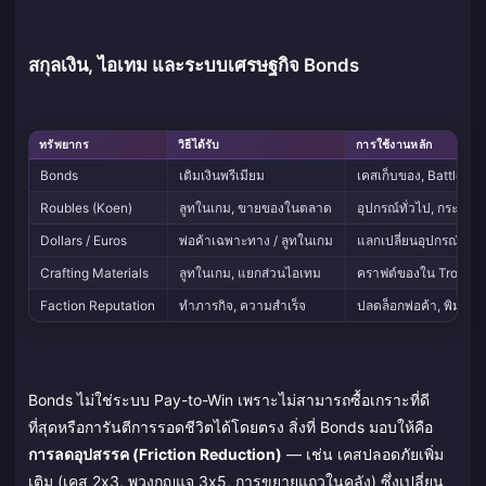
สกุลเงิน, ไอเทม และระบบเศรษฐกิจ Bonds
ทรัพยากร
วิธีได้รับ
การใช้งานหลัก
Bonds
เติมเงินพรีเมียม
เคสเก็บของ, Battle Pas
Roubles (Koen)
ลูทในเกม, ขายของในตลาด
อุปกรณ์ทั่วไป, กระสุน, 
Dollars / Euros
พ่อค้าเฉพาะทาง / ลูทในเกม
แลกเปลี่ยนอุปกรณ์ระดั
Crafting Materials
ลูทในเกม, แยกส่วนไอเทม
คราฟต์ของใน Trophy
Faction Reputation
ทำภารกิจ, ความสำเร็จ
ปลดล็อกพ่อค้า, พิมพ์เข
Bonds ไม่ใช่ระบบ Pay-to-Win เพราะไม่สามารถซื้อเกราะที่ดี
ที่สุดหรือการันตีการรอดชีวิตได้โดยตรง สิ่งที่ Bonds มอบให้คือ
การลดอุปสรรค (Friction Reduction)
— เช่น เคสปลอดภัยเพิ่ม
เติม (เคส 2x3, พวงกุญแจ 3x5, การขยายแถวในคลัง) ซึ่งเปลี่ยน