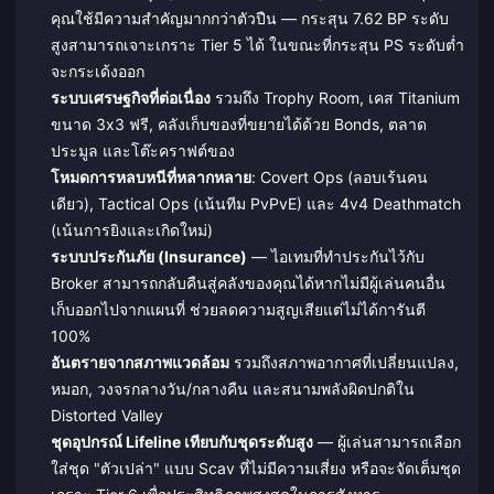
คุณใช้มีความสำคัญมากกว่าตัวปืน — กระสุน 7.62 BP ระดับ
สูงสามารถเจาะเกราะ Tier 5 ได้ ในขณะที่กระสุน PS ระดับต่ำ
จะกระเด้งออก
ระบบเศรษฐกิจที่ต่อเนื่อง
รวมถึง Trophy Room, เคส Titanium
ขนาด 3x3 ฟรี, คลังเก็บของที่ขยายได้ด้วย Bonds, ตลาด
ประมูล และโต๊ะคราฟต์ของ
โหมดการหลบหนีที่หลากหลาย
: Covert Ops (ลอบเร้นคน
เดียว), Tactical Ops (เน้นทีม PvPvE) และ 4v4 Deathmatch
(เน้นการยิงและเกิดใหม่)
ระบบประกันภัย (Insurance)
— ไอเทมที่ทำประกันไว้กับ
Broker สามารถกลับคืนสู่คลังของคุณได้หากไม่มีผู้เล่นคนอื่น
เก็บออกไปจากแผนที่ ช่วยลดความสูญเสียแต่ไม่ได้การันตี
100%
อันตรายจากสภาพแวดล้อม
รวมถึงสภาพอากาศที่เปลี่ยนแปลง,
หมอก, วงจรกลางวัน/กลางคืน และสนามพลังผิดปกติใน
Distorted Valley
ชุดอุปกรณ์ Lifeline เทียบกับชุดระดับสูง
— ผู้เล่นสามารถเลือก
ใส่ชุด "ตัวเปล่า" แบบ Scav ที่ไม่มีความเสี่ยง หรือจะจัดเต็มชุด