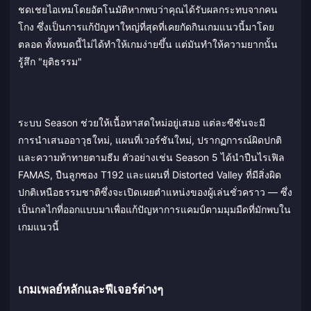
ชดเชยไอเทมโดยอัตโนมัติหากพบว่าคุณได้รับผลกระทบจากคน
โกง ซึ่งเป็นการแก้ปัญหาใหญ่ที่สุดที่เคยกัดกินเกมแนวนี้มาโดย
ตลอด ทั้งหมดนี้ไม่ได้ทำให้เกมง่ายขึ้น แต่มันทำให้ความยากนั้น
รู้สึก "ยุติธรรม"
ระบบ Season ช่วยให้เนื้อหาสดใหม่อยู่เสมอ แต่ละซีซันจะมี
การนำเสนออาวุธใหม่, แผนที่เวอร์ชันใหม่, ปรากฏการณ์ผิดปกติ
และความท้าทายตามธีม ตัวอย่างเช่น Season 5 ได้นำปืนไรเฟิล
FAMAS, ปืนลูกซอง T192 และแผนที่ Distorted Valley ที่มีสิ่งผิด
ปกติเหนือธรรมชาติซึ่งจะเปิดเผยตำแหน่งของผู้เล่นชั่วคราว — ซึ่ง
เป็นกลไกที่ออกแบบมาเพื่อแก้ปัญหาการแคมป์ตามมุมมืดที่มักพบใน
เกมแนวนี้
เกมเพลย์หลักและฟีเจอร์ต่างๆ