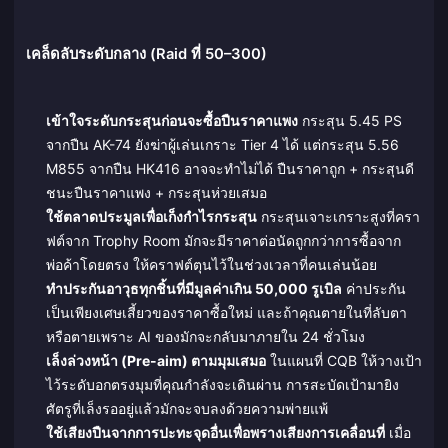
เคล็ดลับระดับกลาง (Raid ที่ 50–300)
เข้าใจระดับกระสุนก่อนจะซื้อปืนราคาแพง
กระสุน 5.45 PS
จากปืน AK-74 ยังฆ่าผู้เล่นเกราะ Tier 4 ได้ แต่กระสุน 5.56
M855 จากปืน HK416 อาจจะทำไม่ได้ ปืนราคาถูก + กระสุนดี
ชนะปืนราคาแพง + กระสุนห่วยเสมอ
ใช้ตลาดประมูลเพื่อเก็งกำไรกระสุน
กระสุนเจาะเกราะสูงที่ครา
ฟต์จาก Trophy Room มักจะมีราคาต่อนัดถูกกว่าการซื้อจาก
พ่อค้าโดยตรง ให้คราฟต์ตุนไว้ในช่วงเวลาที่คนเล่นน้อย
ทำประกันอาวุธทุกชิ้นที่มีมูลค่าเกิน 50,000 รูเบิล
ค่าประกัน
เป็นเพียงเศษเสี้ยวของราคาซื้อใหม่ และถ้าคุณตายในที่ลับตา
หรือตายเพราะ AI ของมักจะกลับมาภายใน 24 ชั่วโมง
เล็งล่วงหน้า (Pre-aim) ตามมุมเสมอ
ในแผนที่ CQB ให้วางเป้า
ไว้ระดับอกตรงมุมที่คุณกำลังจะเดินผ่าน การสะบัดเป้ามายิง
ศัตรูที่เล็งรออยู่แล้วมักจะจบลงด้วยความพ่ายแพ้
ใช้เสียงปืนจากการปะทะจุดอื่นเพื่อพรางเสียงการเคลื่อนที่
เมื่อ