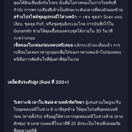
คุณได้ยินเสียงยิงกันไกลๆ นั่นคือโอกาสทองในการวิ่งสลับที่
กำบัง การพรางเสียงฝีเท้าเป็นทักษะระดับกลางที่คนมักมองข้าม
สร้างโปรไฟล์ชุดอุปกรณ์ไว้ล่วงหน้า
— เช่น ชุดล่า Scav แบบ
เงียบ, ชุดลุย PvP, หรือชุดซุ่มยิงระยะไกล การบันทึกไว้ใน
Gunsmith ช่วยให้คุณซื้อของครบชุดได้ภายใน 30 วินาที
ระหว่างรอบ
เช็คของในกล่องก่อนหลบหนีเสมอ
แม้กระเป๋าจะเต็มแล้ว การ
เปลี่ยนไอเทมราคาถูกออกเพื่อใส่ของราคาแพงเข้าไปก่อนหลบ
หนีคือการตัดสินใจที่คุ้มค่าที่สุดในเกม
เคล็ดลับระดับสูง (Raid ที่ 300+)
วิเคราะห์เวลาใน Raid ตามหลักจิตวิทยา
ผู้เล่นส่วนใหญ่จะรีบ
ไปจุดหลบหนีในช่วง 8 นาทีสุดท้าย ให้คุณไปรอที่จุดหลบหนี
ก่อน (สายตั้งรับ) หรืออยู่ให้ห่างจากจุดหลบหนีในช่วงท้าย (สาย
ดักซุ่ม) ช่วงกลางแผนที่ในนาทีที่ 25 มักจะเป็นโซนที่ปลอดภัย
ที่สุดตามสถิติ