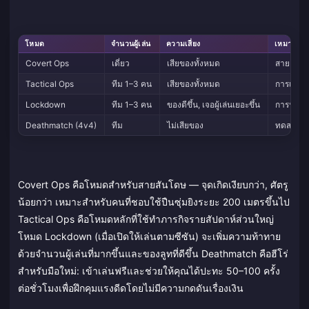
โหมด
จำนวนผู้เล่น
ความเสี่ยง
เหมาะสำห
Covert Ops
เดี่ยว
เสียของทั้งหมด
สายลอบเร้
Tactical Ops
ทีม 1–3 คน
เสียของทั้งหมด
การเล่นแ
Lockdown
ทีม 1–3 คน
ของดีขึ้น, เจอผู้เล่นเยอะขึ้น
การฟาร์
Deathmatch (4v4)
ทีม
ไม่เสียของ
ทดสอบปืน
Covert Ops คือโหมดสำหรับสายสันโดษ — จุดเกิดเงียบกว่า, ศัตรู
น้อยกว่า เหมาะสำหรับคนที่ชอบใช้ปืนซุ่มยิงระยะ 200 เมตรขึ้นไป
Tactical Ops คือโหมดหลักที่ใช้ทำภารกิจรายสัปดาห์ส่วนใหญ่
โหมด Lockdown (เมื่อเปิดให้เล่นตามซีซัน) จะเพิ่มความท้าทาย
ด้วยจำนวนผู้เล่นที่มากขึ้นและของลูทที่ดีขึ้น Deathmatch คือฮีโร่
สำหรับมือใหม่: เข้าเล่นฟรีและช่วยให้คุณได้ปะทะ 50–100 ครั้ง
ต่อชั่วโมงเพื่อฝึกคุมแรงดีดโดยไม่มีความกดดันเรื่องเงิน