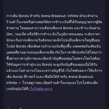
การเติม Bonds สำหรับ Arena Breakout: Infinite มักจะทำผ่าน
ร้านค้าในเกมหรือผ่านพอร์ทัลการชำระเงินที่ได้รับอนุญาตจากผู้จัด
จำหน่าย โดยคุณสามารถเลือกแพ็กเกจ Bonds และชำระเงินผ่าน
บัตร, วอลเล็ต หรือวิธีการชำระเงินในภูมิภาคของคุณ ระดับราคา
มักจะเริ่มจากแพ็กเกจเริ่มต้นขนาดเล็กไปจนถึงแพ็กเกจใหญ่ที่มอบ
โบนัส Bonds เพิ่มเติมตามจำนวนเงินที่สูงขึ้น แพลตฟอร์มเติมเงิน
บุคคลที่สามอาจเสนอแพ็กเกจเดียวกันในราคาที่แข่งขันได้โดยการ
ซื้อผ่านราคาภูมิภาคและเติมเข้าบัญชีของคุณโดยตรงโดยไม่ต้อง
ใช้ข้อมูลการเข้าสู่ระบบ Bonds จะผูกกับบัญชีของคุณเมื่อได้รับ
แล้วและไม่สามารถโอนระหว่างบัญชีได้ เว็บไซต์ของเราให้บริการ
เติม Bonds ที่รวดเร็วและเชื่อถือได้สำหรับ Arena Breakout:
Infinite — โปรดดูรายละเอียดร้านค้าในเกมและโปรโมชันแพ็ก
เกจปัจจุบันได้ที่
เว็บไซต์ทางการ