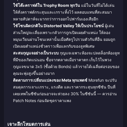
ใช้โต๊ะคราฟต์ใน Trophy Room ทุกวัน
แม้ในวันที่ไม่ได้เล่น
ให้สั่งคราฟต์กระสุนและเกราะทิ้งไว้ ผลตอบแทนที่สะสมมา
หลายสัปดาห์จะมากกว่าการออกไปฟาร์มเองเสียอีก
ใช้โซนผิดปกติใน Distorted Valley ให้เป็นประโยชน์
ผู้เล่น
ส่วนใหญ่จะเลี่ยงเพราะกลัวการถูกเปิดเผยตำแหน่ง ให้ลอง
หมุนเวียนผ่านโซนเหล่านั้นเมื่อศัตรูไปรวมตัวกันที่อื่น ยอมถูก
เปิดเผยตำแหน่งชั่วคราวเพื่อแลกกับของลูทพิเศษ
สะสมกุญแจอย่างเป็นระบบ
กุญแจเฉพาะห้องจะปลดล็อกห้องลูท
ที่มีของเกิดแน่นอน ซื้อจากตลาดเมื่อราคาตก เก็บไว้ในพวง
กุญแจขนาด 3x5 (ซื้อด้วย Bonds) แล้วรายได้เฉลี่ยต่อรอบของ
คุณจะพุ่งสูงขึ้นอย่างมาก
ติดตามการเปลี่ยนแปลงของ Meta ทุกแพตช์
Morefun จะปรับ
สมดุลการเจาะเกราะ, แรงดีด และราคากระสุนทุกซีซัน ปืนที่
เคยเทพในซีซันก่อนอาจจะห่วยลง 30% ในซีซันนี้ — ควรอ่าน
Patch Notes ก่อนจัดชุดราคาแพง
เจาะลึกโหมดการเล่น