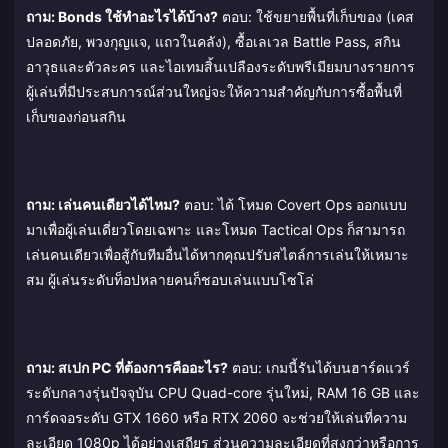
ถาม: Bonds ใช้ทำอะไรได้บ้าง?
ตอบ: ใช้ขยายพื้นที่เก็บของ (เคส
ปลอดภัย, พวงกุญแจ, แถวในคลัง), ซื้อเลเวล Battle Pass, สกิน
อาวุธและตัวละคร และไอเทมสิ้นเปลืองระดับพรีเมียมบางรายการ
ผู้เล่นที่มีประสบการณ์ส่วนใหญ่จะให้ความสำคัญกับการซื้อพื้นที่
เก็บของก่อนสกิน
ถาม: เล่นคนเดียวได้ไหม?
ตอบ: ได้ โหมด Covert Ops ออกแบบ
มาเพื่อผู้เล่นเดี่ยวโดยเฉพาะ และโหมด Tactical Ops ก็สามารถ
เล่นคนเดียวเพื่อสู้กับทีมอื่นได้หากคุณปรับสไตล์การเล่นให้เหมาะ
สม ผู้เล่นระดับท็อปหลายคนก็ชอบเล่นแบบโซโล่
ถาม: สเปก PC ที่ต้องการคืออะไร?
ตอบ: เกมนี้รันได้บนฮาร์ดแวร์
ระดับกลางรุ่นปัจจุบัน CPU Quad-core รุ่นใหม่, RAM 16 GB และ
การ์ดจอระดับ GTX 1660 หรือ RTX 2060 จะช่วยให้เล่นที่ความ
ละเอียด 1080p ได้อย่างเสถียร ส่วนความละเอียดที่สูงกว่าหรือการ