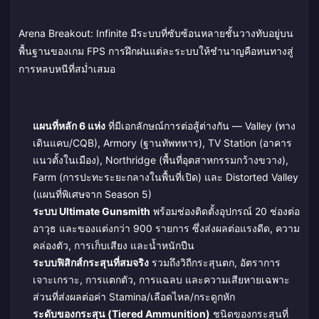
Arena Breakout: Infinite มีระบบที่ซับซ้อนหลายชั้นวางทับอยู่บน
พื้นฐานของเกม FPS การฝึกฝนแต่ละระบบให้ชำนาญคือหนทางสู่
การหลบหนีที่สม่ำเสมอ
แผนที่หลัก 6 แห่ง
ที่มีเอกลักษณ์การต่อสู้ต่างกัน — Valley (ทาง
เดินแคบ/CQB), Armory (ฐานทัพทหาร), TV Station (อาคาร
แนวตั้งในเมือง), Northridge (พื้นที่อุตสาหกรรมกว้างขวาง),
Farm (การปะทะระยะกลางในพื้นที่เปิด) และ Distorted Valley
(แผนที่พิเศษจาก Season 5)
ระบบ Ultimate Gunsmith
พร้อมช่องติดตั้งอุปกรณ์ 20 ช่องต่อ
อาวุธ และของแต่งกว่า 900 รายการ ซึ่งส่งผลต่อแรงดีด, ความ
คล่องตัว, การเก็บเสียง และน้ำหนักปืน
ระบบฟิสิกส์กระสุนที่สมจริง
รวมถึงวิถีกระสุนตก, อัตราการ
เจาะเกราะ, การแตกตัว, การแฉลบ และความเสียหายเฉพาะ
ส่วนที่ส่งผลต่อค่า Stamina/เลือดไหล/กระดูกหัก
ระดับของกระสุน (Tiered Ammunition)
ชนิดของกระสุนที่