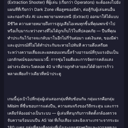
(Extraction Shooter) ที่ผู้เล่น (เรียกว่า Operators) จะต้องลงไปยัง
แผนที่ที่เรียกว่า Dark Zone เพื่อลูทของมีค่า, ต่อสู้กับผู้เล่นคนอื่น
และกองกำลัง AI และพยายามหลบหนี (Extract) ออกมาให้ได้แบบ
มีชีวิต ความตายหมายถึงการสูญเสียไอเทมทุกชิ้นที่คุณพกเข้าไป
หรือเก็บมาระหว่างทางที่ไม่ได้ถูกเก็บไว้ในที่ปลอดภัย — ปืนที่คุณ
ทำประกันไว้อาจจะกลับมาในอีกไม่กี่วันต่อมา แต่เงินสด, ของมีค่า
และอุปกรณ์ที่ไม่ได้ทำประกันจะหายไปทันที ความตึงเครียด
ระหว่างความเสี่ยงและผลตอบแทนนี้สร้างอารมณ์ที่รุนแรงอันเป็น
เอกลักษณ์ของเกมแนวนี้: การซุ่มโจมตีและการจัดการคลังแสง
อย่างระมัดระวังตลอด 40 นาทีอาจถูกทำลายลงได้ด้วยการก้าว
พลาดเพียงก้าวเดียวที่หน้าประตู
เกมนี้มุ่งเป้าไปที่กลุ่มผู้เล่นสองกลุ่มที่ทับซ้อนกัน กลุ่มแรกคือกลุ่ม
Milsim ที่ชื่นชอบการแต่งปืน, ความสมจริงของวิถีกระสุน และการ
เคลียร์ห้องอย่างเป็นระบบ — ผู้เล่นที่สนุกกับการติดตั้งกล้องตรวจ
จับความร้อนบนปืน AS Val ที่เก็บเสียง และยิงเจาะเกราะจากระยะ
180 เมตร กลุ่มที่สองคือกลุ่มที่เน้นระบบเศรษฐกิจและการลูทของ