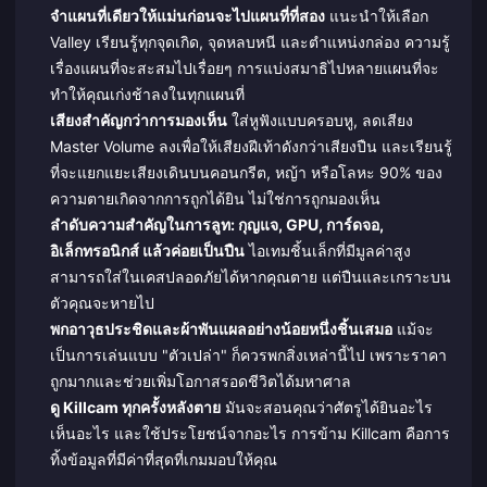
จำแผนที่เดียวให้แม่นก่อนจะไปแผนที่ที่สอง
แนะนำให้เลือก
Valley เรียนรู้ทุกจุดเกิด, จุดหลบหนี และตำแหน่งกล่อง ความรู้
เรื่องแผนที่จะสะสมไปเรื่อยๆ การแบ่งสมาธิไปหลายแผนที่จะ
ทำให้คุณเก่งช้าลงในทุกแผนที่
เสียงสำคัญกว่าการมองเห็น
ใส่หูฟังแบบครอบหู, ลดเสียง
Master Volume ลงเพื่อให้เสียงฝีเท้าดังกว่าเสียงปืน และเรียนรู้
ที่จะแยกแยะเสียงเดินบนคอนกรีต, หญ้า หรือโลหะ 90% ของ
ความตายเกิดจากการถูกได้ยิน ไม่ใช่การถูกมองเห็น
ลำดับความสำคัญในการลูท: กุญแจ, GPU, การ์ดจอ,
อิเล็กทรอนิกส์ แล้วค่อยเป็นปืน
ไอเทมชิ้นเล็กที่มีมูลค่าสูง
สามารถใส่ในเคสปลอดภัยได้หากคุณตาย แต่ปืนและเกราะบน
ตัวคุณจะหายไป
พกอาวุธประชิดและผ้าพันแผลอย่างน้อยหนึ่งชิ้นเสมอ
แม้จะ
เป็นการเล่นแบบ "ตัวเปล่า" ก็ควรพกสิ่งเหล่านี้ไป เพราะราคา
ถูกมากและช่วยเพิ่มโอกาสรอดชีวิตได้มหาศาล
ดู Killcam ทุกครั้งหลังตาย
มันจะสอนคุณว่าศัตรูได้ยินอะไร
เห็นอะไร และใช้ประโยชน์จากอะไร การข้าม Killcam คือการ
ทิ้งข้อมูลที่มีค่าที่สุดที่เกมมอบให้คุณ