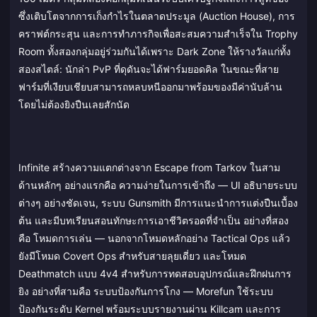
ซึ่งเติบโตจากการเก็งกำไรในตลาดประมูล (Auction House), การ
คราฟต์กระสุน และการทำภารกิจเพื่อสะสมความสำเร็จใน Trophy
Room ทั้งสองกลุ่มอยู่ร่วมกันได้เพราะ Dark Zone ให้รางวัลแก่ทั้ง
สองสไตล์: นักล่า PvP ที่ดุดันจะได้ฟาร์มยอดคิล ในขณะที่สาย
ฟาร์มที่เงียบเชียบสามารถหลบหนีออกมาพร้อมของมีค่านับล้าน
โดยไม่ต้องยิงปืนเลยสักนัด
Infinite สร้างความแตกต่างจาก Escape from Tarkov ในสาม
ด้านหลักๆ อย่างแรกคือ ความง่ายในการเข้าถึง — UI อธิบายระบบ
ต่างๆ อย่างชัดเจน, ระบบ Gunsmith มีการแนะนำการแต่งปืนเบื้อง
ต้น และมีบทเรียนสอนทักษะการเอาชีวิตรอดที่จำเป็น อย่างที่สอง
คือ โหมดการเล่น — นอกจากโหมดหลักอย่าง Tactical Ops แล้ว
ยังมีโหมด Covert Ops สำหรับสายลุยเดี่ยว และโหมด
Deathmatch แบบ 4v4 สำหรับการทดสอบอุปกรณ์และฝึกฝนการ
ยิง อย่างที่สามคือ ระบบป้องกันการโกง — Morefun ใช้ระบบ
ป้องกันระดับ Kernel พร้อมระบบรายงานผ่าน Killcam และการ