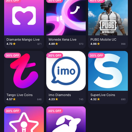
30% OFF
30% OFF
40% OFF
Diamante Mango Live
Monede Xena Live
PUBG Mobile UC
★
★
★
4.73
4.89
4.96
671
970
998
30% OFF
30% OFF
30% OFF
Tango Live Coins
imo Diamonds
SuperLive Coins
★
★
★
4.57
4.23
4.32
646
745
690
30% OFF
30% OFF