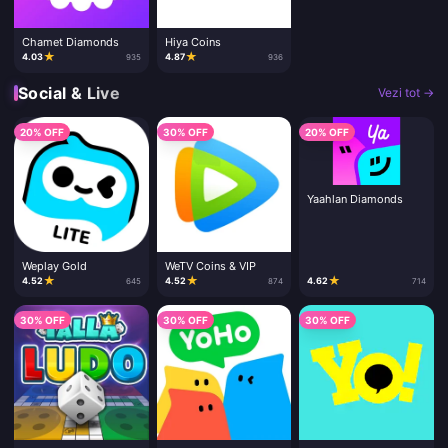
Chamet Diamonds
Hiya Coins
★
★
4.03
4.87
935
936
Social & Live
Vezi tot →
20% OFF
30% OFF
20% OFF
Yaahlan Diamonds
Weplay Gold
WeTV Coins & VIP
★
★
★
4.52
4.52
4.62
645
874
714
30% OFF
30% OFF
30% OFF