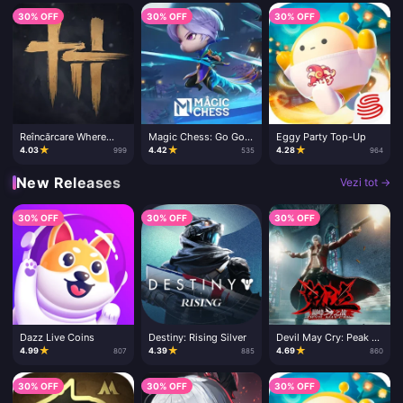
30% OFF
30% OFF
30% OFF
Reîncărcare Where
Magic Chess: Go Go
Eggy Party Top-Up
Winds Meet
Diamonds
★
★
★
4.03
4.42
4.28
999
535
964
New Releases
Vezi tot →
30% OFF
30% OFF
30% OFF
Dazz Live Coins
Destiny: Rising Silver
Devil May Cry: Peak of
Combat
★
★
★
4.99
4.39
4.69
807
885
860
30% OFF
30% OFF
30% OFF