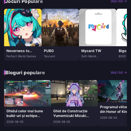
Jocuri Populare
Vezi tot →
Neverness to
PUBG
Mycard TW
Bigo Li
Everness
Perfect World Games
Tencent
Soft-World
BIGO T
International
PTE. LTD
Corporation
Bloguri populare
Vezi tot →
Programul viitorilo
Ghidul celor mai bune
Ghid de Construcție
din Honor of Kings
build-uri și echipe
Yumemizuki Mizuki
August 2026
2026-08-04
pentru Remielle | August
Stellar Swirl | August
2026-08-05
2026-08-05
2026
2026