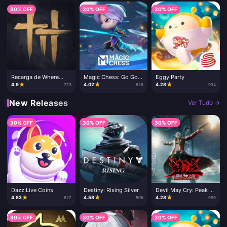
30% OFF
30% OFF
30% OFF
Recarga de Where
Magic Chess: Go Go -
Eggy Party
Winds Meet
Recarga de Diamantes
★
★
★
4.9
4.02
4.28
773
828
934
New Releases
Ver Tudo →
30% OFF
30% OFF
30% OFF
Dazz Live Coins
Destiny: Rising Silver
Devil May Cry: Peak of
Combat
★
★
★
4.83
4.58
4.28
827
506
999
30% OFF
30% OFF
30% OFF