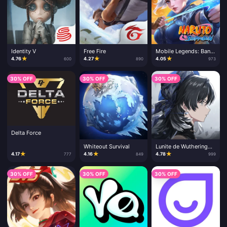
Identity V
Free Fire
Mobile Legends: Bang
Bang
★
★
★
4.76
4.27
4.05
600
890
973
30% OFF
30% OFF
30% OFF
Delta Force
Whiteout Survival
Lunite de Wuthering
Waves
★
★
★
4.17
4.16
4.78
777
849
999
30% OFF
30% OFF
30% OFF