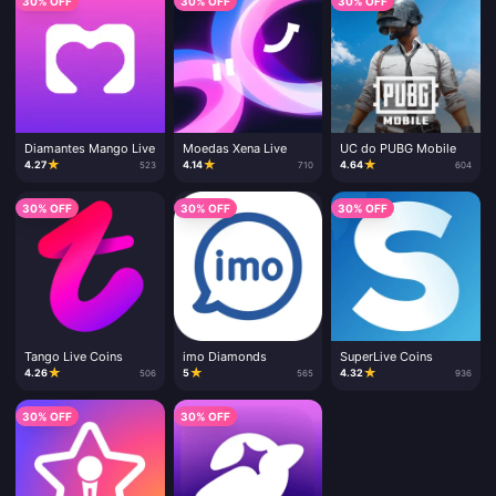
30% OFF
30% OFF
30% OFF
Diamantes Mango Live
Moedas Xena Live
UC do PUBG Mobile
★
★
★
4.27
4.14
4.64
523
710
604
30% OFF
30% OFF
30% OFF
Tango Live Coins
imo Diamonds
SuperLive Coins
★
★
★
4.26
5
4.32
506
565
936
30% OFF
30% OFF