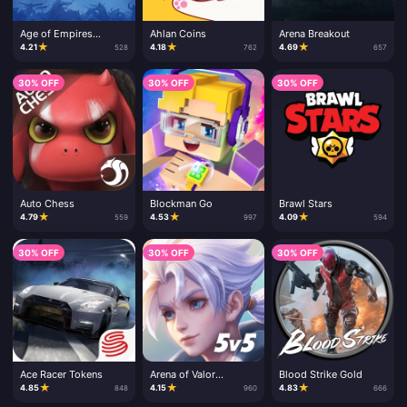
Age of Empires
Ahlan Coins
Arena Breakout
Mobile
★
★
★
4.21
4.18
4.69
528
762
657
30% OFF
30% OFF
30% OFF
Auto Chess
Blockman Go
Brawl Stars
★
★
★
4.79
4.53
4.09
559
997
594
30% OFF
30% OFF
30% OFF
Ace Racer Tokens
Arena of Valor
Blood Strike Gold
Vouchers
★
★
★
4.85
4.15
4.83
848
960
666