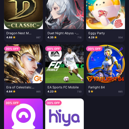
Dragon Nest M
Duet Night Abyss -
Eggy Party
Classic
Lunar Crystals
★
★
★
4.68
4.35
4.28
887
716
934
30% OFF
30% OFF
30% OFF
Era of Celestials:
EA Sports FC Mobile
Farlight 84
Diamantes
★
★
★
4.64
4.23
5
865
730
665
30% OFF
30% OFF