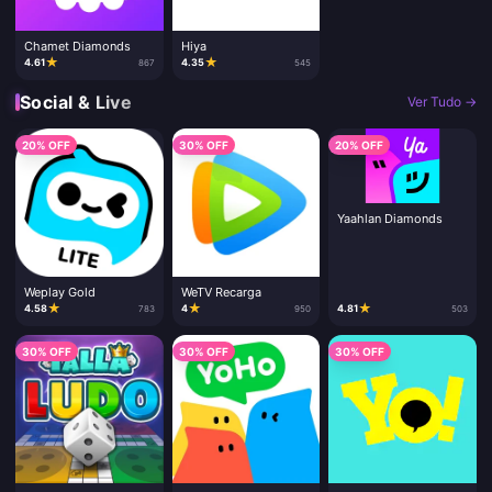
Chamet Diamonds
Hiya
★
★
4.61
4.35
867
545
Social & Live
Ver Tudo →
20% OFF
30% OFF
20% OFF
Yaahlan Diamonds
Weplay Gold
WeTV Recarga
★
★
★
4.58
4
4.81
783
950
503
30% OFF
30% OFF
30% OFF