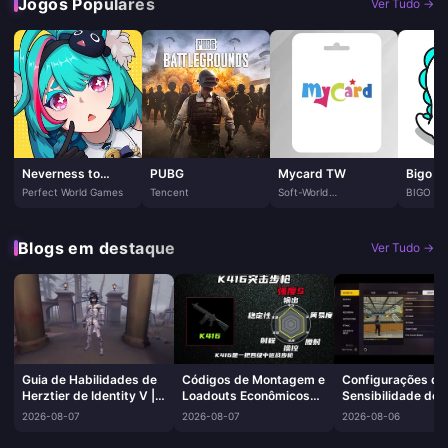
Jogos Populares
Ver Tudo →
Neverness to
PUBG
Mycard TW
Bigo Li
Everness
Perfect World Games
Tencent
Soft-World
BIGO T
International
PTE. LTD
Corporation
Blogs em destaque
Ver Tudo →
Guia de Habilidades de
Códigos de Montagem e
Configurações de
Herztier de Identity V |
Loadouts Econômicos
Sensibilidade de
Agosto de 2026
da K416 em Delta Force
para Free Fire Max
2026-08-07
2026-08-07
2026-08-06
| Agosto de 2026
Agosto de 2026