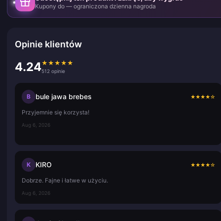
Kupony do — ograniczona dzienna nagroda
Opinie klientów
★
★
★
★
★
4.24
512 opinie
bule jawa brebes
B
★
★
★
★
☆
Przyjemnie się korzysta!
Aug 6, 2026
KIRO
K
★
★
★
★
☆
Dobrze. Fajne i łatwe w użyciu.
Aug 6, 2026