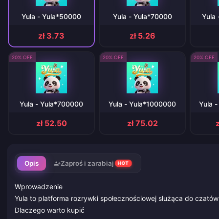
Yula - Yula*50000
Yula - Yula*70000
Yula
zł 3.73
zł 5.26
20% OFF
20% OFF
20% OFF
Yula - Yula*700000
Yula - Yula*1000000
Yula 
zł 52.50
zł 75.02
Opis
Zaproś i zarabiaj
HOT
Wprowadzenie
Yula to platforma rozrywki społecznościowej służąca do czatów 
Dlaczego warto kupić