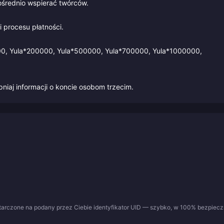
ośrednio wspierać twórców.
 procesu płatności.
00, Yula*200000, Yula*500000, Yula*700000, Yula*1000000,
niaj informacji o koncie osobom trzecim.
tarczone na podany przez Ciebie identyfikator UID — szybko, w 100% bezpieczn