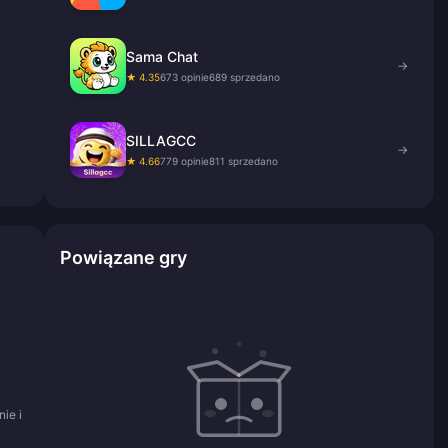
Sama Chat
→
★ 4.35
673 opinie
689 sprzedano
SILLAGCC
→
★ 4.66
779 opinie
811 sprzedano
Powiązane gry
ie i