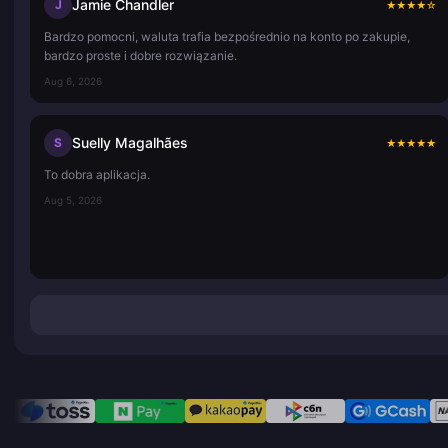
Jamie Chandler
J
★
★
★
★
☆
Bardzo pomocni, waluta trafia bezpośrednio na konto po zakupie,
bardzo proste i dobre rozwiązanie.
Aug 6, 2026
Suelly Magalhães
S
★
★
★
★
★
To dobra aplikacja.
Aug 5, 2026