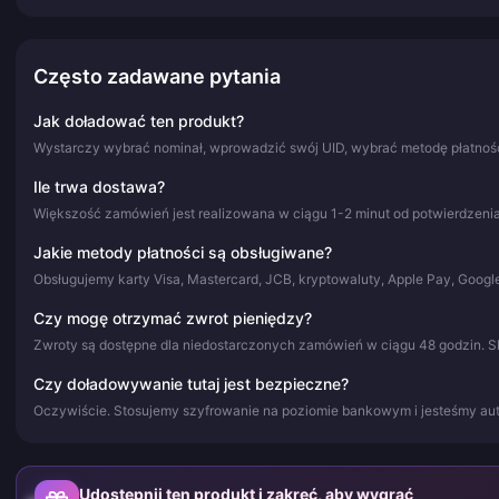
Często zadawane pytania
Jak doładować ten produkt?
Wystarczy wybrać nominał, wprowadzić swój UID, wybrać metodę płatności
Ile trwa dostawa?
Większość zamówień jest realizowana w ciągu 1-2 minut od potwierdzenia
Jakie metody płatności są obsługiwane?
Obsługujemy karty Visa, Mastercard, JCB, kryptowaluty, Apple Pay, Google
Czy mogę otrzymać zwrot pieniędzy?
Zwroty są dostępne dla niedostarczonych zamówień w ciągu 48 godzin. S
Czy doładowywanie tutaj jest bezpieczne?
Oczywiście. Stosujemy szyfrowanie na poziomie bankowym i jesteśmy a
Udostępnij ten produkt i zakręć, aby wygrać