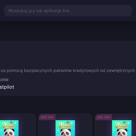
Wyszukaj gry lub aplikacje live...
st za pomocą bezpiecznych pakietów kredytowych od zewnętrznych
inie
stpilot
20% OFF
20% OFF