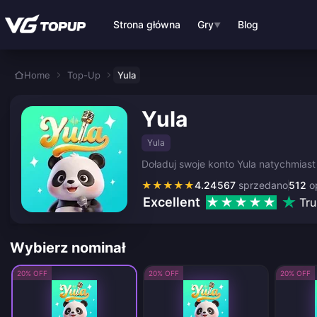
Przejdź do głównej treści
Strona główna
Gry
Blog
▼
Home
Top-Up
Yula
Yula
Yula
Doładuj swoje konto Yula natychmia
★
★
★
★
★
4.24
567
sprzedano
512
op
Excellent
Tru
Wybierz nominał
20% OFF
20% OFF
20% OFF