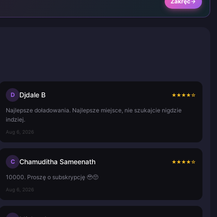
Zakręć
Djdale B
D
★
★
★
★
☆
Najlepsze doładowania. Najlepsze miejsce, nie szukajcie nigdzie
indziej.
Aug 6, 2026
Chamuditha Sameenath
C
★
★
★
★
☆
10000. Proszę o subskrypcję 🥹🥺
Aug 6, 2026