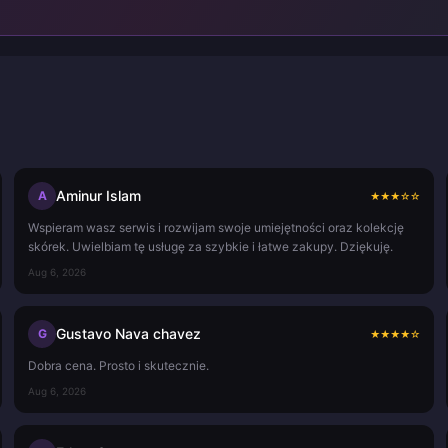
Aminur Islam
A
★
★
★
☆
☆
Wspieram wasz serwis i rozwijam swoje umiejętności oraz kolekcję
skórek. Uwielbiam tę usługę za szybkie i łatwe zakupy. Dziękuję.
Aug 6, 2026
Gustavo Nava chavez
G
★
★
★
★
☆
Dobra cena. Prosto i skutecznie.
Aug 6, 2026