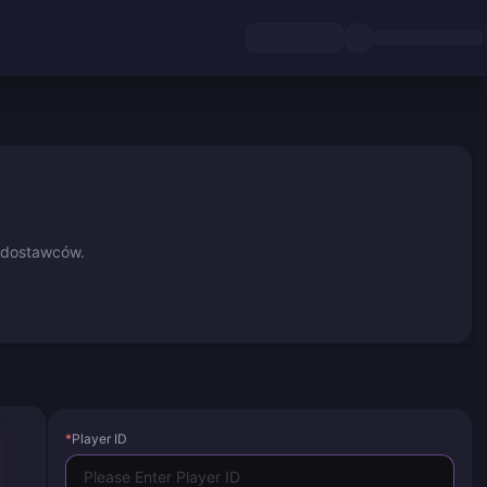
 dostawców.
*
Player ID