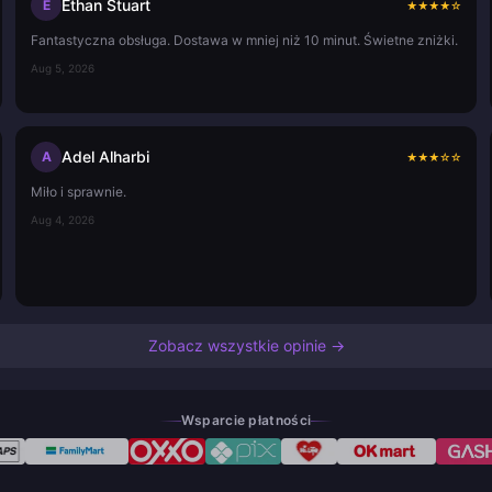
Ethan Stuart
E
★
★
★
★
☆
Fantastyczna obsługa. Dostawa w mniej niż 10 minut. Świetne zniżki.
Aug 5, 2026
Adel Alharbi
A
★
★
★
☆
☆
Miło i sprawnie.
Aug 4, 2026
Zobacz wszystkie opinie →
Wsparcie płatności