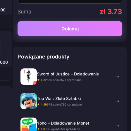
000
zł 3.73
Suma
Doładuj
Powiązane produkty
0000
Sword of Justice – Doładowanie
→
★ 4.32
670 opinie
571 sprzedano
Top War: Złote Sztabki
→
★ 4.49
675 opinie
760 sprzedano
Yoho – Doładowanie Monet
→
★ 4.8
709 opinie
650 sprzedano