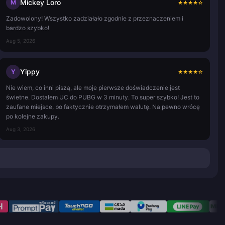
Mickey Loro
M
★
★
★
★
☆
Zadowolony! Wszystko zadziałało zgodnie z przeznaczeniem i
bardzo szybko!
Aug 5, 2026
Yippy
Y
★
★
★
★
☆
Nie wiem, co inni piszą, ale moje pierwsze doświadczenie jest
świetne. Dostałem UC do PUBG w 3 minuty. To super szybko! Jest to
zaufane miejsce, bo faktycznie otrzymałem walutę. Na pewno wrócę
po kolejne zakupy.
Aug 3, 2026